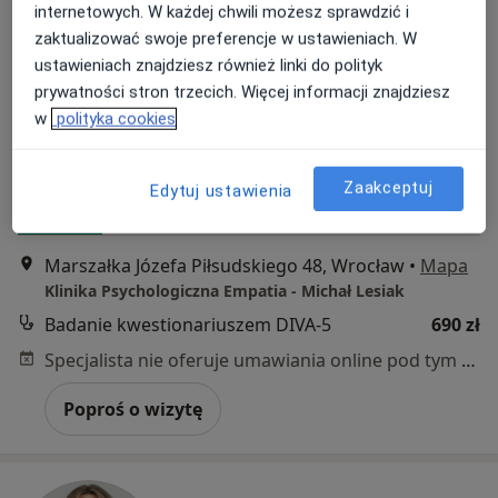
internetowych. W każdej chwili możesz sprawdzić i
zaktualizować swoje preferencje w ustawieniach. W
ustawieniach znajdziesz również linki do polityk
Bezpieczne płatności
prywatności stron trzecich. Więcej informacji znajdziesz
mgr Michał Lesiak
w
polityka cookies
·
Więcej
Psycholog, Psychotraumatolog, Seksuolog
1117 opinii
Zaakceptuj
Edytuj ustawienia
Adres
Online
Marszałka Józefa Piłsudskiego 48, Wrocław
•
Mapa
Klinika Psychologiczna Empatia - Michał Lesiak
Badanie kwestionariuszem DIVA-5
690 zł
Specjalista nie oferuje umawiania online pod tym adresem.
Poproś o wizytę