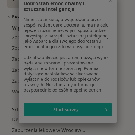
1
2
3
4
5
...
71
Dobrostan emocjonalny i
sztuczna inteligencja
Powiązane wyszukiwania
Niniejsza ankieta, przygotowana przez
zespół Patient Care Doctoralia, ma na celu
W pobliżu Wrocławia
lepsze zrozumienie, w jaki sposób ludzie
korzystają z narzędzi sztucznej inteligencji
Zaburzenia emocjonalne w Oleśnicy
jako wsparcia dla swojego dobrostanu
emocjonalnego i zdrowia psychicznego.
Zaburzenia emocjonalne w Oławie
Udział w ankiecie jest anonimowy, a wyniki
Zaburzenia emocjonalne w Trzebnicy
będą analizowane i prezentowane
wyłącznie w formie zbiorczej. Pytania
Zaburzenia emocjonalne w Brzegu
dotyczące nastolatków są skierowane
wyłącznie do rodziców lub opiekunów
Zaburzenia emocjonalne w Świdnicy
prawnych. Nie zbieramy informacji
bezpośrednio od osób niepełnoletnich.
Więcej (14)
Więcej w kategorii: W pobliżu Wrocławia
Schorzenia w Wrocławiu
Start survey
Depresja w Wrocławiu
Zaburzenia lękowe w Wrocławiu