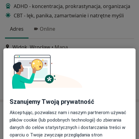
ADHD - koncentracja, prokrastynacja, organizacja
CBT - lęk, panika, zamartwianie i natrętne myśli
Adres
Online
Widok, Wrocław
•
Mapa
PsychoForma 2
Konsultacja psychologiczna
300 zł
Specjalista nie oferuje umawiania online pod tym adresem.
Poproś o wizytę
Szanujemy Twoją prywatność
Akceptując, pozwalasz nam i naszym partnerom używać
plików cookie (lub podobnych technologii) do zbierania
danych do celów statystycznych i dostarczania treści w
oparciu o Twoje zwyczaje przeglądania stron