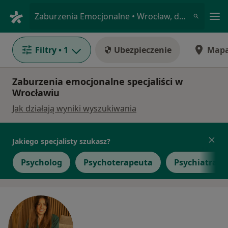
Me
Zaburzenia Emocjonalne • Wrocław, dolnośląskie
Filtry
• 1
Ubezpieczenie
Map
Zaburzenia emocjonalne specjaliści w
Wrocławiu
Jak działają wyniki wyszukiwania
Jakiego specjalisty szukasz?
Psycholog
Psychoterapeuta
Psychiatra