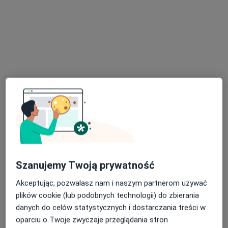
mgr Michał Lesiak
·
Więcej
Psycholog, Psychotraumatolog, Seksuolog
1120 opinii
Adres
Online
Marszałka Józefa Piłsudskiego 48, Wrocław
•
Mapa
Klinika Psychologiczna Empatia - Michał Lesiak
Badanie kwestionariuszem DIVA-5
690 zł
Specjalista nie oferuje umawiania online pod tym adresem.
Poproś o wizytę
Szanujemy Twoją prywatność
Akceptując, pozwalasz nam i naszym partnerom używać
plików cookie (lub podobnych technologii) do zbierania
danych do celów statystycznych i dostarczania treści w
oparciu o Twoje zwyczaje przeglądania stron