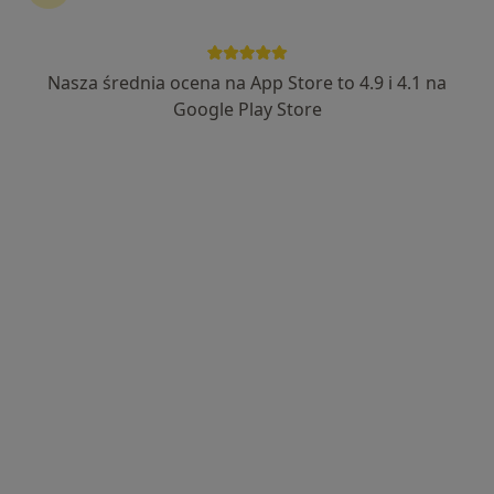
Nasza średnia ocena na App Store to 4.9 i 4.1 na
Google Play Store
Bezpieczne płatności
mgr Patrycja Gruszka
·
Więcej
Psycholog, Seksuolog, Psychotraumatolog
82 opinie
Popularny specjalista: pacjenci chętnie płacą
online
Adres
Online
Jodłowicka 7a/10, Wrocław
•
Mapa
Poradnictwo psychologiczne Patrycja Gruszka