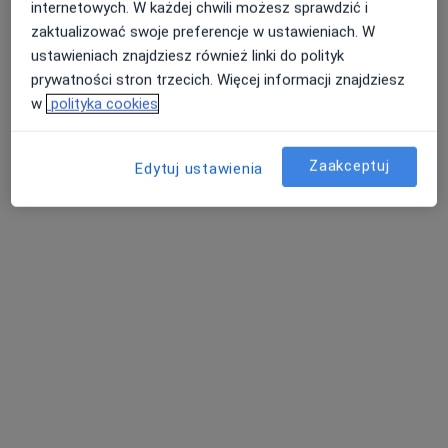
internetowych. W każdej chwili możesz sprawdzić i
zaktualizować swoje preferencje w ustawieniach. W
ustawieniach znajdziesz również linki do polityk
Bezpieczne płatności
prywatności stron trzecich. Więcej informacji znajdziesz
mgr Klaudia Knoska
w
polityka cookies
·
Więcej
Psycholog
4 opinie
Zaakceptuj
Edytuj ustawienia
Adres 1
Adres 2
Online 1
Online 2
Nowa 2a/5, Wrocław
•
Mapa
G-Home Centrum Psychologiczno-Medyczne 4
Konsultacja psychologiczna
220 zł
Specjalista nie oferuje umawiania online pod tym adresem.
Poproś o wizytę