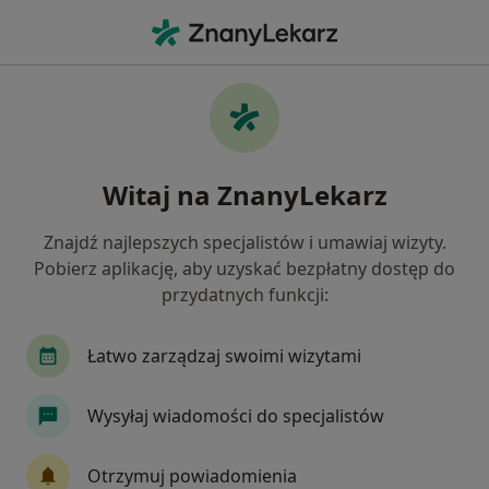
Me
Kryzys Życiowy • Wrocław, dolnośląskie
Filtry
• 1
Ubezpieczenie
Map
Kryzys życiowy specjaliści w Wrocławiu
Witaj na ZnanyLekarz
Jak działają wyniki wyszukiwania
Znajdź najlepszych specjalistów i umawiaj wizyty.
Pobierz aplikację, aby uzyskać bezpłatny dostęp do
Jakiego specjalisty szukasz?
przydatnych funkcji:
Psycholog
Psychoterapeuta
Łatwo zarządzaj swoimi wizytami
Psychiatra
Seksuolog
Wysyłaj wiadomości do specjalistów
Psycholog dziecięcy
Zobacz więcej
Otrzymuj powiadomienia