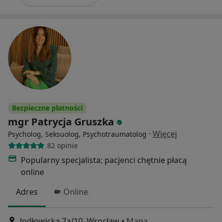
Bezpieczne płatności
mgr Patrycja Gruszka
·
Więcej
Psycholog, Seksuolog, Psychotraumatolog
82 opinie
Popularny specjalista: pacjenci chętnie płacą
online
Adres
Online
Jodłowicka 7a/10, Wrocław
•
Mapa