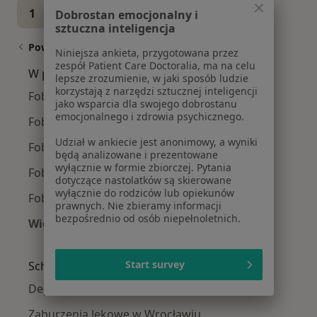
1
2
3
4
5
...
36
Dobrostan emocjonalny i
sztuczna inteligencja
Powiązane wyszukiwania
Niniejsza ankieta, przygotowana przez
zespół Patient Care Doctoralia, ma na celu
W pobliżu Wrocławia
lepsze zrozumienie, w jaki sposób ludzie
korzystają z narzędzi sztucznej inteligencji
Fobie w Trzebnicy
jako wsparcia dla swojego dobrostanu
emocjonalnego i zdrowia psychicznego.
Fobie w Oleśnicy
Udział w ankiecie jest anonimowy, a wyniki
Fobie w Oławie
będą analizowane i prezentowane
wyłącznie w formie zbiorczej. Pytania
Fobie w Brzegu
dotyczące nastolatków są skierowane
wyłącznie do rodziców lub opiekunów
Fobie w Iwinach
prawnych. Nie zbieramy informacji
bezpośrednio od osób niepełnoletnich.
Więcej (12)
Więcej w kategorii: W pobliżu Wrocławia
Start survey
Schorzenia w Wrocławiu
Depresja w Wrocławiu
Zaburzenia lękowe w Wrocławiu