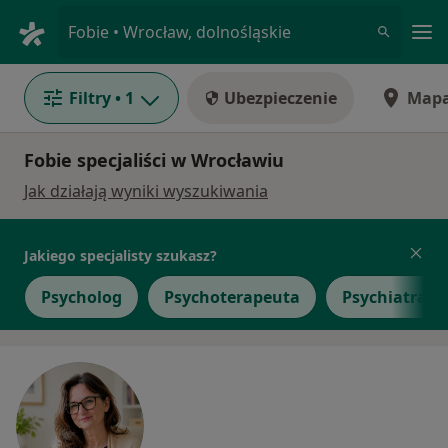
Me
Fobie • Wrocław, dolnośląskie
Filtry
• 1
Ubezpieczenie
Map
Fobie specjaliści w Wrocławiu
Jak działają wyniki wyszukiwania
Jakiego specjalisty szukasz?
Psycholog
Psychoterapeuta
Psychiatra