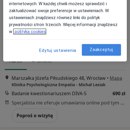
internetowych. W każdej chwili możesz sprawdzić i
zaktualizować swoje preferencje w ustawieniach. W
ustawieniach znajdziesz również linki do polityk
prywatności stron trzecich. Więcej informacji znajdziesz
Bezpieczne płatności
w
polityka cookies
mgr Michał Lesiak
·
Więcej
Psycholog, Psychotraumatolog, Seksuolog
1121 opinii
Zaakceptuj
Edytuj ustawienia
Adres
Online
Marszałka Józefa Piłsudskiego 48, Wrocław
•
Mapa
Klinika Psychologiczna Empatia - Michał Lesiak
Badanie kwestionariuszem DIVA-5
690 zł
Specjalista nie oferuje umawiania online pod tym adresem.
Poproś o wizytę