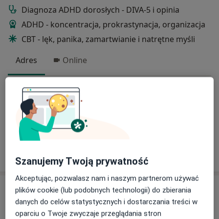
Diagnoza ADHD dorosłych - DIVA-5 i opinia
ADHD - koncentracja, prokrastynacja, organizacja
CBT - lęk, panika, zamartwianie i natrętne myśli
Adres
Online
Widok, Wrocław
•
Mapa
PsychoForma 2
Konsultacja psychologiczna
300 zł
Specjalista nie oferuje umawiania online pod tym adresem.
Poproś o wizytę
Szanujemy Twoją prywatność
Akceptując, pozwalasz nam i naszym partnerom używać
plików cookie (lub podobnych technologii) do zbierania
danych do celów statystycznych i dostarczania treści w
oparciu o Twoje zwyczaje przeglądania stron