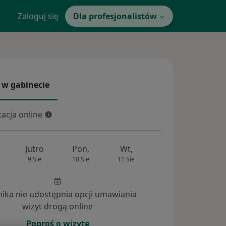
Zaloguj się
Dla profesjonalistów
 w gabinecie
 gabinecie
acja online
cja online
Jutro
Pon,
Wt,
Śr,
Czw
9 Sie
10 Sie
11 Sie
12 Sie
13 Si
inika nie udostępnia opcji umawiania
wizyt drogą online
dpowiedzi na pytania (7)
Poproś o wizytę