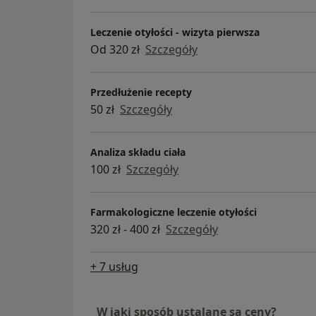
KRZTUSIEC
- poradnictwo pomagające zaprzestan
Leczenie otyłości - wizyta pierwsza
papierosów
Od 320 zł
Szczegóły
- konsultacje bariatryczne, leczenie oty
- badania laboratoryjne - punkt pobrań
codziennie, proszę zapisać się na kon
Przedłużenie recepty
godzinę pobrania, aby uniknąć czekan
50 zł
Szczegóły
kolejce
Analiza składu ciała
100 zł
Szczegóły
Farmakologiczne leczenie otyłości
320 zł - 400 zł
Szczegóły
+ 7 usług
W jaki sposób ustalane są ceny?