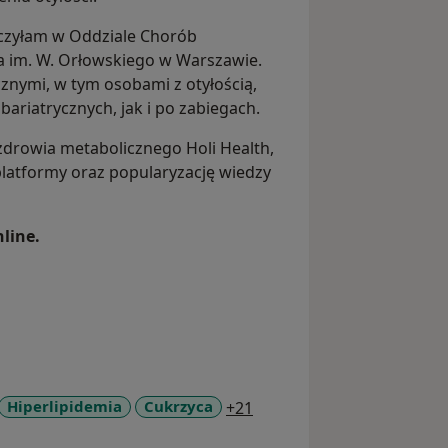
ńczyłam w Oddziale Chorób
a im. W. Orłowskiego w Warszawie.
znymi, w tym osobami z otyłością,
ariatrycznych, jak i po zabiegach.
zdrowia metabolicznego Holi Health,
platformy oraz popularyzację wiedzy
line.
a11y_sr_more_diseases
Hiperlipidemia
Cukrzyca
+21