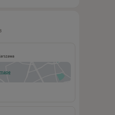
3
arszawa
 mapę
wiera się w nowej karcie