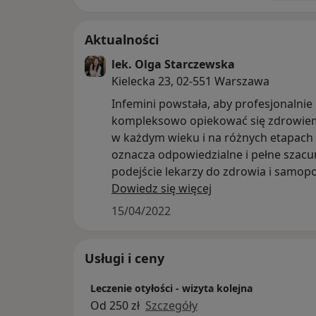
Aktualności
lek. Olga Starczewska
Kielecka 23, 02-551 Warszawa
Infemini powstała, aby profesjonalnie 
kompleksowo opiekować się zdrowie
w każdym wieku i na różnych etapach 
oznacza odpowiedzialne i pełne szac
podejście lekarzy do zdrowia i samop
każdej z Was.
Dowiedz się więcej
Oferujemy:
15/04/2022
- konsultacje internistyczne - leczenie i
górnych dróg oddechowych, zapalenie
bóle zatok, nadciśnienie tętnicze, zab
Usługi i ceny
gospodarki węglowodanowej
Leczenie otyłości - wizyta kolejna
- kwalifikacje do szczepień - NOWOŚĆ!
Od 250 zł
Szczegóły
kwalifikacja ciężarnych na szczepienie