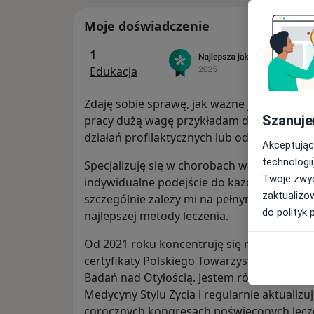
Moje doświadczenie
1
Edukacja
Zdaję sobie sprawę, jak ważne jest zapobi
Szanuje
pracy dużą wagę przykładam do identyfikac
działań profilaktycznych lub odpowiednieg
Akceptując
technologii
Specjalizuję się w chorobach wewnętrznych,
Twoje zwyc
indywidualne podejście do każdego pacjent
zaktualizo
szczególnie zależy mi na pełnym zrozumien
do polityk 
najlepszej metody leczenia.
Od 2021 roku koncentruję się na leczeniu o
certyfikaty Polskiego Towarzystwa Leczeni
Badań nad Otyłością. Jestem również czło
Medycyny Stylu Życia i regularnie aktualizu
corocznych kongresach poświęconych lecze