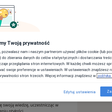
eganie chorobom, dlatego w mojej
my Twoją prywatność
ji czynników ryzyka oraz wdrażania
o leczenia farmakologicznego.
, pozwalasz nam i naszym partnerom używać plików cookie (lub p
) do zbierania danych do celów statystycznych i dostarczania treśc
 gdzie stawiam na holistyczne i
zaje przeglądania stron internetowych. W każdej chwili możesz spr
a. W kontaktach z pacjentami
wać swoje preferencje w ustawieniach. W ustawieniach znajdziesz ró
ia dialogu, który pozwala na dobranie
prywatności stron trzecich. Więcej informacji znajdziesz w
polityka
tyłości oraz jej powikłań. Posiadam
Za
Edytuj ustawienia
a Otyłości oraz Polskiego Towarzystwa
nkiem Polskiego Towarzystwa
ję swoją wiedzę, uczestnicząc w
niu otyłości.