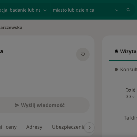
acja, badanie lub nazwisko
miasto lub dzielnica
tarczewska
ka
Wizyta
Wizyta w
jalizacjach
Konsult
Konsulta
Dziś
8 Sie
Wyślij wiadomość
Ta kl
i i ceny
Adresy
Ubezpieczenia
Opinie (160)
O