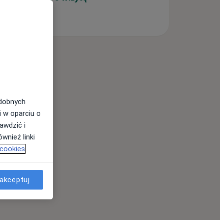
odobnych
i w oparciu o
awdzić i
wnież linki
 cookies
akceptuj