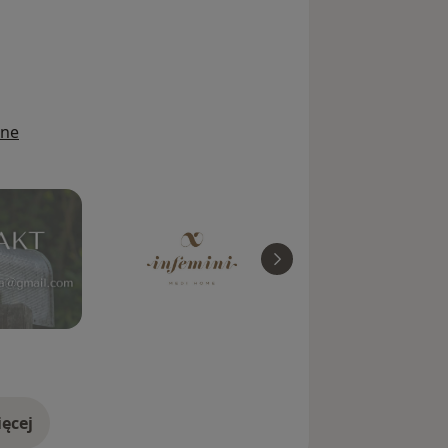
ine
ęcej
doświadczeniu