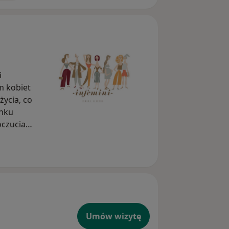
i
m kobiet
życia, co
unku
oczucia
nfekcji
 krtani,
urzenia
Umów wizytę
 na