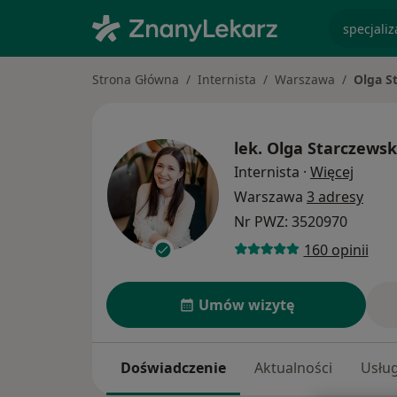
specjaliz
Strona Główna
Internista
Warszawa
Olga S
lek.
Olga Starczews
O spec
Internista
·
Więcej
Warszawa
3 adresy
Nr PWZ: 3520970
160 opinii
Umów wizytę
Doświadczenie
Aktualności
Usług