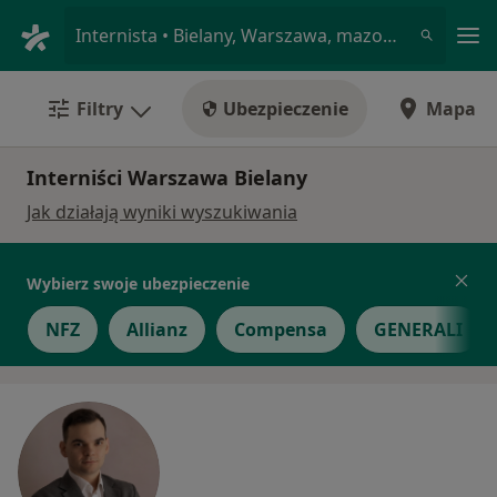
Me
Internista • Bielany, Warszawa, mazowieckie
Filtry
Ubezpieczenie
Mapa
Interniści Warszawa Bielany
Jak działają wyniki wyszukiwania
Wybierz swoje ubezpieczenie
NFZ
Allianz
Compensa
GENERALI