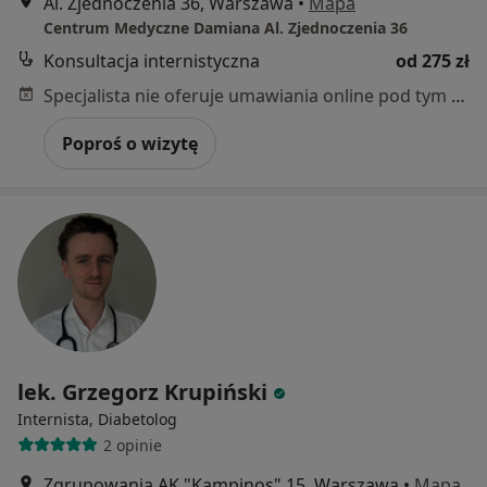
Al. Zjednoczenia 36, Warszawa
•
Mapa
Centrum Medyczne Damiana Al. Zjednoczenia 36
Konsultacja internistyczna
od 275 zł
Specjalista nie oferuje umawiania online pod tym adresem.
Poproś o wizytę
lek. Grzegorz Krupiński
Internista, Diabetolog
2 opinie
Zgrupowania AK "Kampinos" 15, Warszawa
•
Mapa