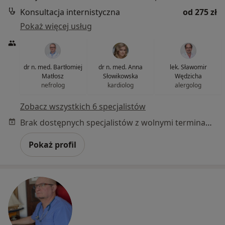
Konsultacja internistyczna
od 275 zł
Pokaż więcej usług
dr n. med. Bartłomiej
dr n. med. Anna
lek. Sławomir
Matłosz
Słowikowska
Wędzicha
nefrolog
kardiolog
alergolog
Zobacz wszystkich 6 specjalistów
Brak dostępnych specjalistów z wolnymi terminami w tym centrum medycznym.
Pokaż profil