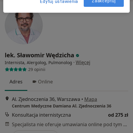
Zaakceptuj
Edytuj ustawienia
lek. Sławomir Wędzicha
·
Więcej
Internista, Alergolog, Pulmonolog
29 opinii
Adres
Online
Al. Zjednoczenia 36, Warszawa
•
Mapa
Centrum Medyczne Damiana Al. Zjednoczenia 36
Konsultacja internistyczna
od 275 zł
Specjalista nie oferuje umawiania online pod tym adresem.