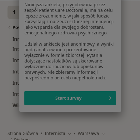
Niniejsza ankieta, przygotowana przez
zespół Patient Care Doctoralia, ma na celu
1
2
3
4
5
6
7
lepsze zrozumienie, w jaki sposób ludzie
korzystają z narzędzi sztucznej inteligencji
jako wsparcia dla swojego dobrostanu
Powiązane wyszukiwania
emocjonalnego i zdrowia psychicznego.
Inne dzielnice w Warszawie
Udział w ankiecie jest anonimowy, a wyniki
Interniści Śródmieście
będą analizowane i prezentowane
wyłącznie w formie zbiorczej. Pytania
Interniści Mokotów
dotyczące nastolatków są skierowane
wyłącznie do rodziców lub opiekunów
Interniści Wola
prawnych. Nie zbieramy informacji
bezpośrednio od osób niepełnoletnich.
Interniści Praga-Południe
Interniści Ochota
Start survey
Więcej (13)
Więcej w kategorii: Inne dzielnice w Warszawi
Strona Główna
Internista
Warszawa
Zmień miasto
Zmień miasto
Bielany