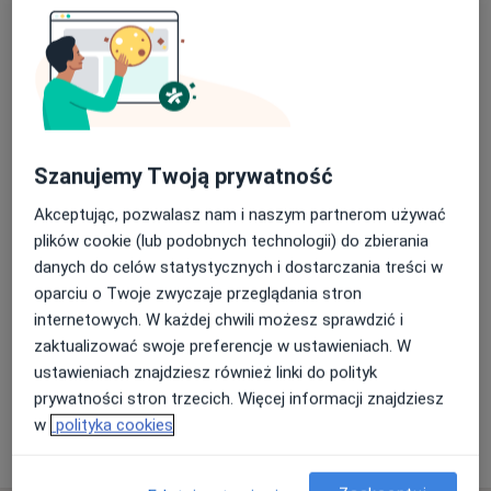
dr n. med. Bartłomiej Matłosz
·
Więcej
Internista, Nefrolog
Szanujemy Twoją prywatność
44 opinie
Akceptując, pozwalasz nam i naszym partnerom używać
Adres
Online 1
Online 2
plików cookie (lub podobnych technologii) do zbierania
danych do celów statystycznych i dostarczania treści w
oparciu o Twoje zwyczaje przeglądania stron
Al. Zjednoczenia 36, Warszawa
•
Mapa
internetowych. W każdej chwili możesz sprawdzić i
Centrum Medyczne Damiana Al. Zjednoczenia 36
zaktualizować swoje preferencje w ustawieniach. W
Konsultacja internistyczna
od 275 zł
ustawieniach znajdziesz również linki do polityk
Specjalista nie oferuje umawiania online pod tym adresem.
prywatności stron trzecich. Więcej informacji znajdziesz
w
polityka cookies
Poproś o wizytę