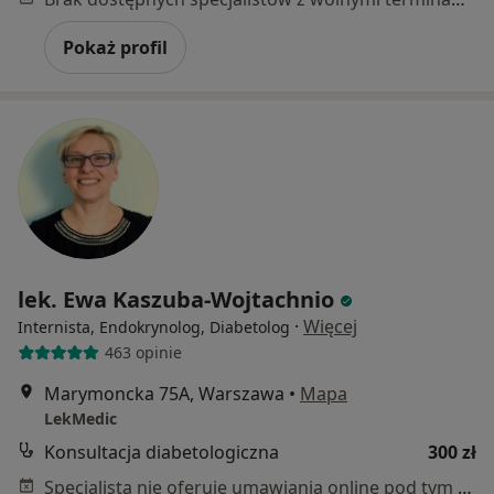
Pokaż profil
lek. Ewa Kaszuba-Wojtachnio
·
Więcej
Internista, Endokrynolog, Diabetolog
463 opinie
Marymoncka 75A, Warszawa
•
Mapa
LekMedic
Konsultacja diabetologiczna
300 zł
Specjalista nie oferuje umawiania online pod tym adresem.