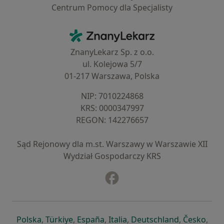
Centrum Pomocy dla Specjalisty
Kontakt
ZnanyLekarz - Strona główna
ZnanyLekarz Sp. z o.o.
ul. Kolejowa 5/7
01-217 Warszawa, Polska
NIP: ⁠7010224868
KRS: ⁠0000347997
REGON: ⁠142276657
Sąd Rejonowy dla m.st. Warszawy w Warszawie XII
Wydział Gospodarczy KRS
Facebook
otwiera się w nowej karcie
otwiera się w nowej karcie
otwiera się w nowej karcie
otwiera się w nowej karcie
otwiera się w nowej karci
otwiera się
otwi
Polska
,
Türkiye
,
España
,
Italia
,
Deutschland
,
Česko
,