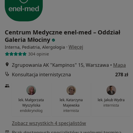
Centrum Medyczne enel-med – Oddział
Galeria Młociny
·
Więcej
Interna, Pediatria, Alergologia
304 opinie
Zgrupowania AK "Kampinos" 15, Warszawa
•
Mapa
Konsultacja internistyczna
278 zł
lek. Małgorzata
lek. Katarzyna
lek. Jakub Wydra
Wyszyńska
Majewska
internista
endokrynolog
internista
Zobacz wszystkich 4 specjalistów
Brak dostępnych specjalistów z wolnymi terminami w tym centrum medycznym.