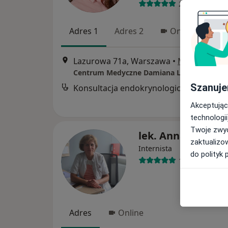
29 opinii
Adres 1
Adres 2
Online
Lazurowa 71a, Warszawa
•
Mapa
Centrum Medyczne Damiana Lazurowa 71A
Szanuje
Konsultacja endokrynologiczna
Akceptując
technologii
Twoje zwyc
lek. Anna Kohma
zaktualizo
Internista
do polityk 
18 opinii
Adres
Online