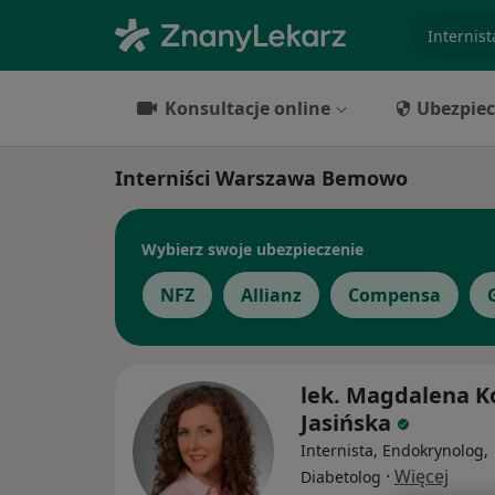
specjaliz
Konsultacje online
Ubezpiec
Interniści Warszawa Bemowo
Wybierz swoje ubezpieczenie
NFZ
Allianz
Compensa
lek. Magdalena K
Jasińska
Internista, Endokrynolog,
·
Więcej
Diabetolog