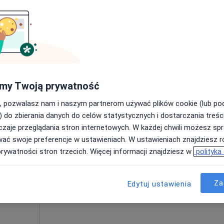
Poproś o wizytę
my Twoją prywatność
od 340 zł
, pozwalasz nam i naszym partnerom używać plików cookie (lub p
) do zbierania danych do celów statystycznych i dostarczania treśc
zaje przeglądania stron internetowych. W każdej chwili możesz spr
nn
Dziś
Jutro
Pon,
Wt,
wać swoje preferencje w ustawieniach. W ustawieniach znajdziesz ró
8 Sie
9 Sie
10 Sie
11 Sie
prywatności stron trzecich. Więcej informacji znajdziesz w
polityka
Umawianie online nie jest dostępne
Za
Edytuj ustawienia
Poproś o wizytę