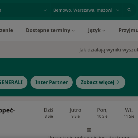
acja, badanie lub nazwisko
miasto lub dzielnica
zenie
Dostępne terminy
Język
Przyjmu
Jak działają wyniki wysz
GENERALI
Inter Partner
Zobacz więcej
opeć-
Dziś
Jutro
Pon,
Wt,
8 Sie
9 Sie
10 Sie
11 Sie
Umawianie online nie jest dostępne