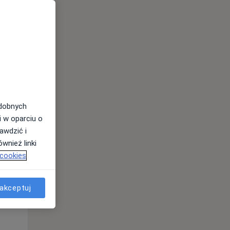
odobnych
i w oparciu o
awdzić i
Śr,
Czw,
Pt,
wnież linki
12 Sie
13 Sie
14 Sie
 cookies
akceptuj