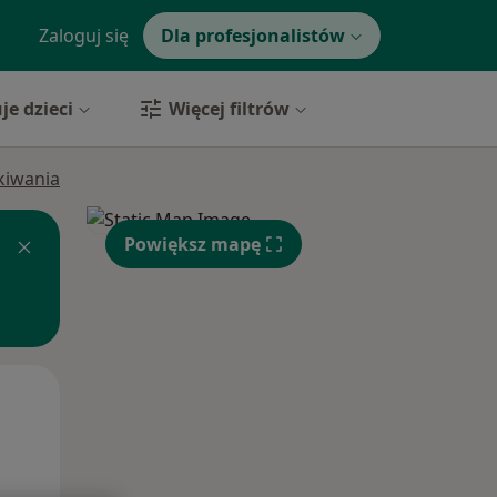
Zaloguj się
Dla profesjonalistów
je dzieci
Więcej filtrów
ukiwania
Powiększ mapę
Śr,
Czw,
Pt,
12 Sie
13 Sie
14 Sie