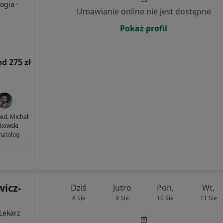
·
logia
Umawianie online nie jest dostępne
Pokaż profil
od 275 zł
med. Michał
kowski
atolog
wicz-
Dziś
Jutro
Pon,
Wt,
8 Sie
9 Sie
10 Sie
11 Sie
 Lekarz