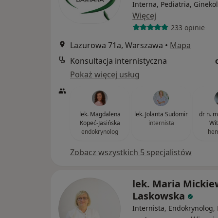
Interna, Pediatria, Gineko
Więcej
233 opinie
Lazurowa 71a, Warszawa
•
Mapa
Konsultacja internistyczna
Pokaż więcej usług
lek. Magdalena
lek. Jolanta Sudomir
dr n. 
Kopeć-Jasińska
internista
Wit
endokrynolog
hem
Zobacz wszystkich 5 specjalistów
lek. Maria Mickie
Laskowska
Internista, Endokrynolog,