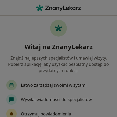
Me
Internista • Ursus, Warszawa, mazowieckie
Filtry
Ubezpieczenie
Mapa
Interniści Warszawa Ursus
Witaj na ZnanyLekarz
Jak działają wyniki wyszukiwania
Znajdź najlepszych specjalistów i umawiaj wizyty.
Pobierz aplikację, aby uzyskać bezpłatny dostęp do
Wybierz swoje ubezpieczenie
przydatnych funkcji:
NFZ
Allianz
Compensa
Enel-med
Łatwo zarządzaj swoimi wizytami
Wysyłaj wiadomości do specjalistów
Otrzymuj powiadomienia