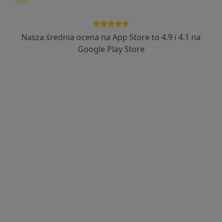
Nasza średnia ocena na App Store to 4.9 i 4.1 na
lek. Małgorzata Maria Marczewska
Google Play Store
·
Więcej
Internista
10 opinii
Aleksandra Prystora 8, Warszawa
•
Mapa
Centrum Medyczne enel-med - Oddział Ursus
Konsultacja internistyczna
278 zł
Specjalista nie oferuje umawiania online pod tym adresem.
Poproś o wizytę