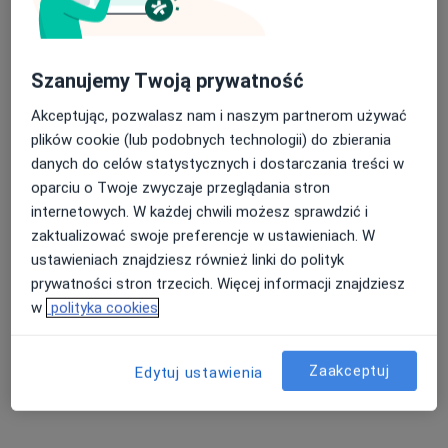
Szanujemy Twoją prywatność
Akceptując, pozwalasz nam i naszym partnerom używać
plików cookie (lub podobnych technologii) do zbierania
danych do celów statystycznych i dostarczania treści w
oparciu o Twoje zwyczaje przeglądania stron
lek. Anna Bacewicz-Młynarkiewicz
internetowych. W każdej chwili możesz sprawdzić i
Lekarz rodzinny, Lekarz wykonujący zabiegi medycyny
zaktualizować swoje preferencje w ustawieniach. W
·
Więcej
estetycznej, Lekarz pierwszego kontaktu
ustawieniach znajdziesz również linki do polityk
468 opinii
prywatności stron trzecich. Więcej informacji znajdziesz
Adres 1
Adres 2
Adres 3
Online
w
polityka cookies
TYLKO DLA PACJENTÓW JP MEDICA, TELEFONICZNE KONSULTACJE, ul. Dzieci Warszawy 40A/30, Warszawa
•
Mapa
Zaakceptuj
Edytuj ustawienia
JP Medica
Konsultacja telefoniczna - Internista
Brak ceny