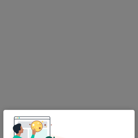
Centrum Medyczne enel-med - Oddział
Ursus
·
Więcej
Interna, Pediatria, Alergologia
637 opinii
Aleksandra Prystora 8, Warszawa
•
Mapa
Konsultacja internistyczna
278 zł
lek. Piotr Grzyb
lek. Małgorzata
nefrolog
Maria Marczewska
internista
Brak dostępnych specjalistów z wolnymi terminami w tym centrum medycznym.
Pokaż profil