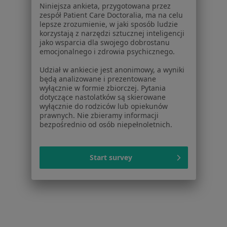
Niniejsza ankieta, przygotowana przez
Powiązane wyszukiwania
zespół Patient Care Doctoralia, ma na celu
lepsze zrozumienie, w jaki sposób ludzie
Inne dzielnice w Warszawie
korzystają z narzędzi sztucznej inteligencji
jako wsparcia dla swojego dobrostanu
Interniści Śródmieście
emocjonalnego i zdrowia psychicznego.
Interniści Mokotów
Udział w ankiecie jest anonimowy, a wyniki
będą analizowane i prezentowane
Interniści Wola
wyłącznie w formie zbiorczej. Pytania
dotyczące nastolatków są skierowane
Interniści Praga-Południe
wyłącznie do rodziców lub opiekunów
prawnych. Nie zbieramy informacji
Interniści Ochota
bezpośrednio od osób niepełnoletnich.
Więcej (13)
Więcej w kategorii: Inne dzielnice w Warszawi
Start survey
Strona Główna
Internista
Warszawa
Ursus
Zmień miasto
Zmień miasto
Zmień 