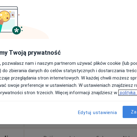
300 zł
ne
Dziś
Jutro
Sob,
Ndz,
6 Sie
7 Sie
8 Sie
9 Sie
na,
Umawianie online nie jest dostępne
my Twoją prywatność
Pokaż profil
, pozwalasz nam i naszym partnerom używać plików cookie (lub p
) do zbierania danych do celów statystycznych i dostarczania treśc
zaje przeglądania stron internetowych. W każdej chwili możesz spr
300 zł
wać swoje preferencje w ustawieniach. W ustawieniach znajdziesz ró
prywatności stron trzecich. Więcej informacji znajdziesz w
polityka
Za
Edytuj ustawienia