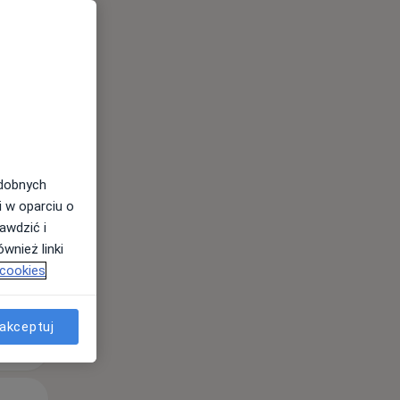
Pon,
Wt,
Śr,
10 Sie
11 Sie
12 Sie
odobnych
i w oparciu o
awdzić i
wnież linki
 cookies
akceptuj