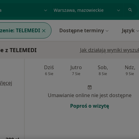
acja, badanie lub nazwisko
miasto lub dzielnica
zenie:
TELEMEDI
Dostępne terminy
Język
ie z TELEMEDI
Jak działają wyniki wysz
Dziś
Jutro
Sob,
Ndz,
6 Sie
7 Sie
8 Sie
9 Sie
ięcej
Umawianie online nie jest dostępne
Poproś o wizytę