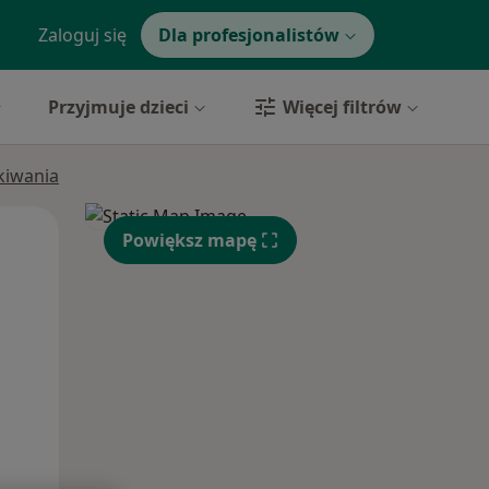
Zaloguj się
Dla profesjonalistów
Przyjmuje dzieci
Więcej filtrów
ukiwania
Pon,
Wt,
Śr,
Powiększ mapę
10 Sie
11 Sie
12 Sie