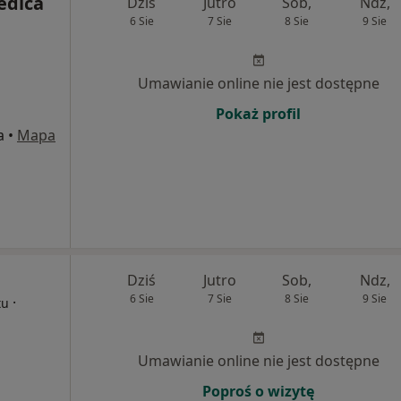
edica
Dziś
Jutro
Sob,
Ndz,
6 Sie
7 Sie
8 Sie
9 Sie
Umawianie online nie jest dostępne
Pokaż profil
a
•
Mapa
Dziś
Jutro
Sob,
Ndz,
6 Sie
7 Sie
8 Sie
9 Sie
·
tu
Umawianie online nie jest dostępne
Poproś o wizytę