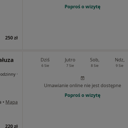
Poproś o wizytę
250 zł
ałuza
Dziś
Jutro
Sob,
Ndz,
6 Sie
7 Sie
8 Sie
9 Sie
·
rodzinny
Umawianie online nie jest dostępne
Poproś o wizytę
a
•
Mapa
220 zł