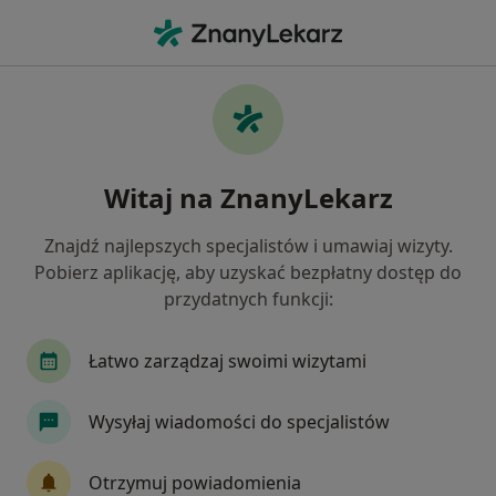
Me
Internista • Śródmieście, Warszawa, mazowieckie
Filtry
Ubezpieczenie
Mapa
Interniści Warszawa Śródmieście
Witaj na ZnanyLekarz
Jak działają wyniki wyszukiwania
Znajdź najlepszych specjalistów i umawiaj wizyty.
Pobierz aplikację, aby uzyskać bezpłatny dostęp do
Wybierz swoje ubezpieczenie
przydatnych funkcji:
NFZ
Allianz
Compensa
Enel-med
Łatwo zarządzaj swoimi wizytami
Wysyłaj wiadomości do specjalistów
Otrzymuj powiadomienia