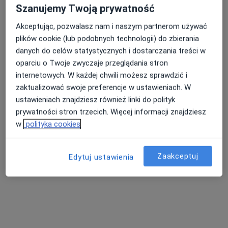
Aleje Jerozolimskie 65/79, Warszawa
•
Mapa
Szanujemy Twoją prywatność
Konsultacja internistyczna
od 179 zł
Akceptując, pozwalasz nam i naszym partnerom używać
Pokaż więcej usług
plików cookie (lub podobnych technologii) do zbierania
danych do celów statystycznych i dostarczania treści w
oparciu o Twoje zwyczaje przeglądania stron
dr n. med. Tomasz
lek. Dorota
lek. Dorota
internetowych. W każdej chwili możesz sprawdzić i
Chwyczko
Szcześniak-Słomska
Szcześniak-Słomska
zaktualizować swoje preferencje w ustawieniach. W
kardiolog
internista
internista
ustawieniach znajdziesz również linki do polityk
Zobacz wszystkich 21 specjalistów
prywatności stron trzecich. Więcej informacji znajdziesz
w
polityka cookies
Brak dostępnych specjalistów z wolnymi terminami w tym centrum medycznym.
Pokaż profil
Zaakceptuj
Edytuj ustawienia