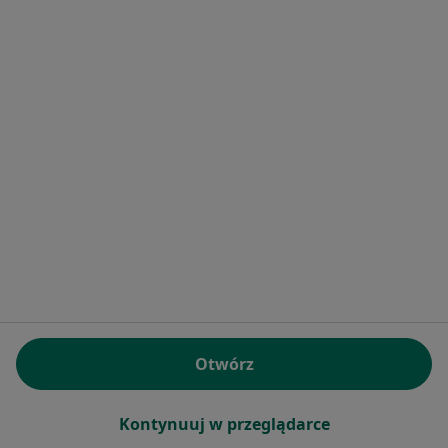
·
Więcej
Internista, Nefrolog
178 opinii
Adres 1
Adres 2
Ząbkowska 14 / U1, Warszawa
•
Mapa
URMED Medical Center
Konsultacja obesitologiczna (leczenie otyłości)
500 zł
Specjalista nie oferuje umawiania online pod tym adresem.
Poproś o wizytę
Otwórz
Kontynuuj w przeglądarce