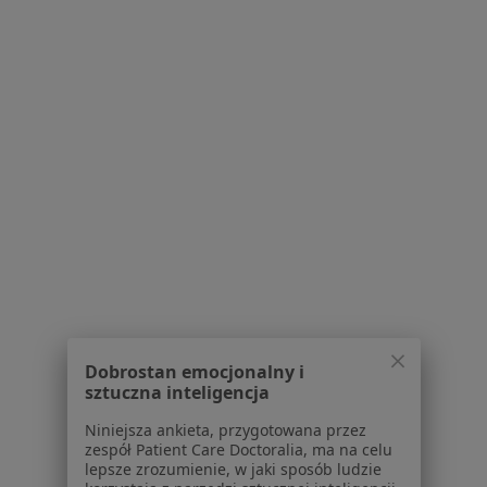
·
Więcej
Interna, Dietetyka, Psychologia
169 opinii
plac Europejski 2, Warszawa
•
Mapa
Konsultacja internistyczna
278 zł
lek. Małgorzata
dr n. med. i n. o zdr.
lek. Michał Górka
Smędek
Joanna Bidiuk
hematolog
endokrynolog
kardiolog
Zobacz wszystkich 10 specjalistów
Brak dostępnych specjalistów z wolnymi terminami w tym centrum medycznym.
Pokaż profil
Dobrostan emocjonalny i
sztuczna inteligencja
Niniejsza ankieta, przygotowana przez
zespół Patient Care Doctoralia, ma na celu
lepsze zrozumienie, w jaki sposób ludzie