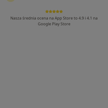
Nasza średnia ocena na App Store to 4.9 i 4.1 na
Wyróżniony
Google Play Store
lek. Wioletta Piasecka
Internista
206 opinii
Adres
Online
Aleje Jerozolimskie 65/79, Warszawa
•
Mapa
PROFEMED Lekarze Specjaliści (budynek Marriott)
Konsultacja internistyczna
od 290 zł
Specjalista nie oferuje umawiania online pod tym adresem.
Poproś o wizytę