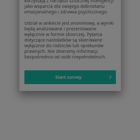
korzystają z narzędzi sztucznej inteligencji
jako wsparcia dla swojego dobrostanu
emocjonalnego i zdrowia psychicznego.
Udział w ankiecie jest anonimowy, a wyniki
będą analizowane i prezentowane
wyłącznie w formie zbiorczej. Pytania
lek. Małgorzata Gościniak
dotyczące nastolatków są skierowane
wyłącznie do rodziców lub opiekunów
Internista, Diabetolog
prawnych. Nie zbieramy informacji
15 opinii
bezpośrednio od osób niepełnoletnich.
Adres 1
Adres 2
Adres 3
Start survey
Al. Jana Pawła II 27, Warszawa
•
Mapa
Centrum Medicover Atrium
Konsultacja internistyczna
275 zł
Specjalista nie oferuje umawiania online pod tym adresem.
Poproś o wizytę