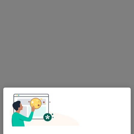
Gabinet Leczenia Otyłości
Farmakologiczne leczenie otyłości
400 zł
Specjalista nie oferuje umawiania online pod tym adresem.
Poproś o wizytę
PROFEMED Lekarze Specjaliści (budynek
Marriott)
·
Więcej
Interna, Ginekologia, Ortopedia
5667 opinii