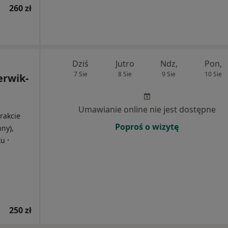
260 zł
Dziś
Jutro
Ndz,
Pon,
7 Sie
8 Sie
9 Sie
10 Sie
erwik-
i
Umawianie online nie jest dostępne
rakcie
Poproś o wizytę
nny),
·
tu
250 zł