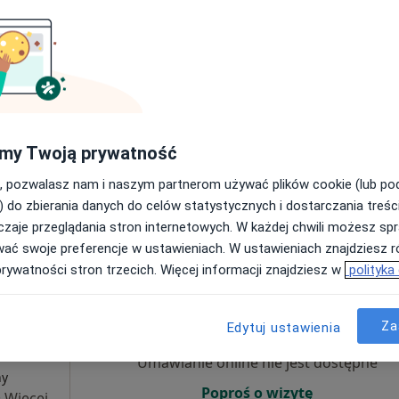
ący
Umawianie online nie jest dostępne
·
znej
Poproś o wizytę
płacą
my Twoją prywatność
, pozwalasz nam i naszym partnerom używać plików cookie (lub p
) do zbierania danych do celów statystycznych i dostarczania treśc
od 290 zł
zaje przeglądania stron internetowych. W każdej chwili możesz spr
wać swoje preferencje w ustawieniach. W ustawieniach znajdziesz ró
prywatności stron trzecich. Więcej informacji znajdziesz w
polityka
Dziś
Jutro
Ndz,
Pon,
7 Sie
8 Sie
9 Sie
10 Sie
Za
Edytuj ustawienia
 Gogol
Umawianie online nie jest dostępne
ny
Poproś o wizytę
·
Więcej