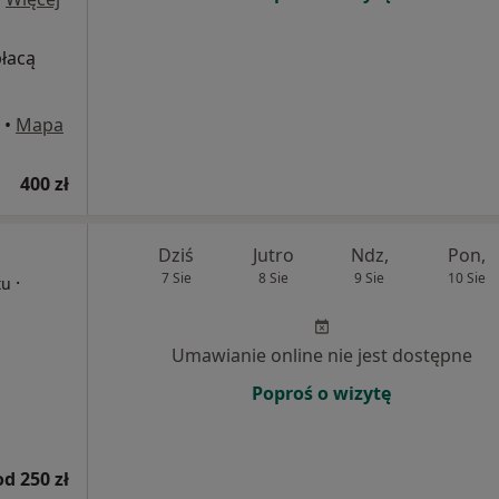
płacą
•
Mapa
400 zł
Dziś
Jutro
Ndz,
Pon,
7 Sie
8 Sie
9 Sie
10 Sie
·
tu
Umawianie online nie jest dostępne
Poproś o wizytę
od 250 zł