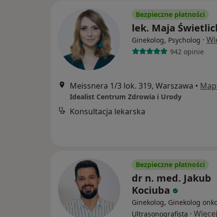
Bezpieczne płatności
lek. Maja Świetli
·
Wi
Ginekolog, Psycholog
942 opinie
Meissnera 1/3 lok. 319, Warszawa
•
Map
Idealist Centrum Zdrowia i Urody
Konsultacja lekarska
Bezpieczne płatności
dr n. med. Jakub
Kociuba
Ginekolog, Ginekolog onko
·
Więce
Ultrasonografista