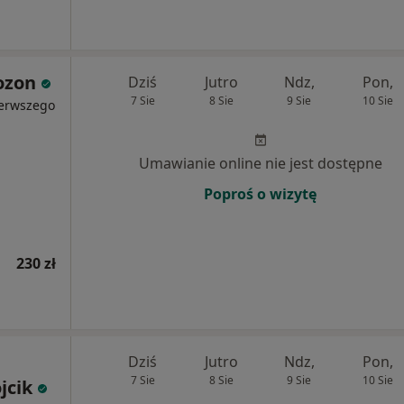
ozon
Dziś
Jutro
Ndz,
Pon,
7 Sie
8 Sie
9 Sie
10 Sie
ierwszego
Umawianie online nie jest dostępne
Poproś o wizytę
230 zł
Dziś
Jutro
Ndz,
Pon,
7 Sie
8 Sie
9 Sie
10 Sie
jcik