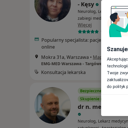
- Kęsy
Neurolog, Lekarz wykonuj
zabiegi medycyny estetyc
Więcej
103 opinie
Popularny specjalista: pacjenci chętnie 
online
Szanuje
Mokra 31a, Warszawa
•
Mapa
Akceptując
EMG-MED Warszawa - Targówek
technologii
Konsultacja lekarska
Twoje zwyc
zaktualizo
do polityk 
Bezpieczne płatności
Skupienie na pacjencie
dr n. med. Paweł
Neurolog, Lekarz medycy
ratunkowej, Anestezjolog