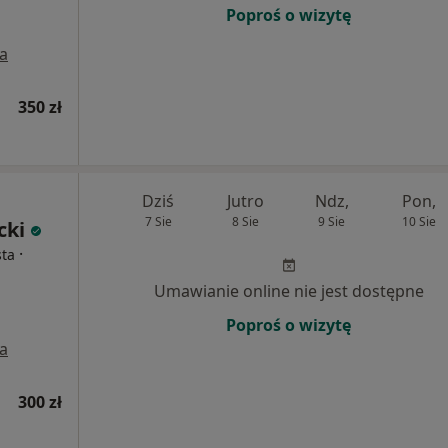
Poproś o wizytę
a
350 zł
Dziś
Jutro
Ndz,
Pon,
7 Sie
8 Sie
9 Sie
10 Sie
cki
·
sta
Umawianie online nie jest dostępne
Poproś o wizytę
a
300 zł