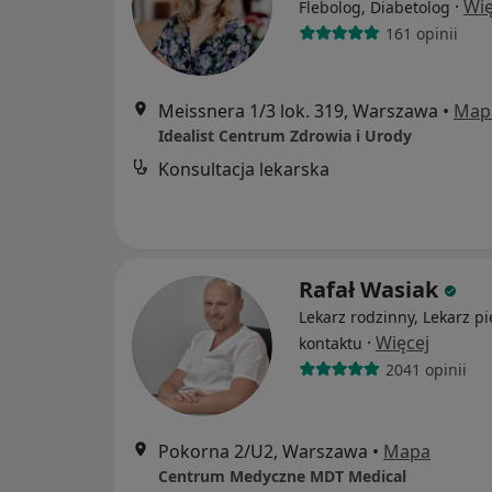
·
Wię
Flebolog, Diabetolog
161 opinii
Meissnera 1/3 lok. 319, Warszawa
•
Map
Idealist Centrum Zdrowia i Urody
Konsultacja lekarska
Rafał Wasiak
Lekarz rodzinny, Lekarz p
·
Więcej
kontaktu
2041 opinii
Pokorna 2/U2, Warszawa
•
Mapa
Centrum Medyczne MDT Medical