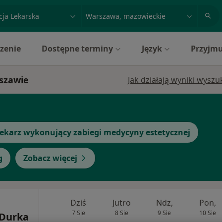
acja, badanie lub nazwisko
miasto lub dzielnica
zenie
Dostępne terminy
Język
Przyjmu
rszawie
Jak działają wyniki wysz
ekarz wykonujący zabiegi medycyny estetycznej
g
Zobacz więcej
Dziś
Jutro
Ndz,
Pon,
7 Sie
8 Sie
9 Sie
10 Sie
 Durka