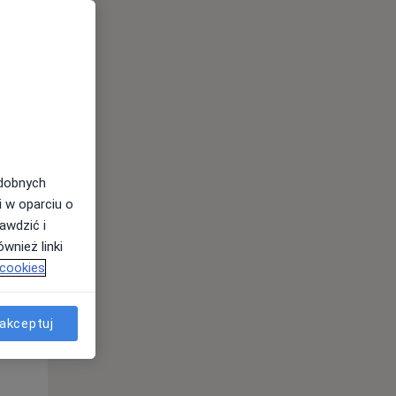
odobnych
i w oparciu o
awdzić i
wnież linki
 cookies
Wt,
Śr,
Czw,
11 Sie
12 Sie
13 Sie
akceptuj