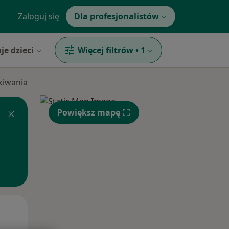
Zaloguj się
Dla profesjonalistów
je dzieci
Więcej filtrów
•
1
ukiwania
Powiększ mapę
Wt,
Śr,
Czw,
11 Sie
12 Sie
13 Sie