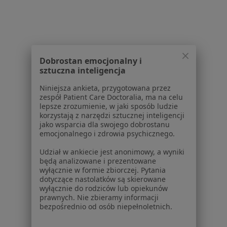
Powiązane wyszukiwania
Specjaliści w ramach POLMED
Ginekolodzy z POLMED w Warszawie
Laryngolodzy z POLMED w Warszawie
Dobrostan emocjonalny i
sztuczna inteligencja
Pediatrzy z POLMED w Warszawie
Niniejsza ankieta, przygotowana przez
Endokrynolodzy z POLMED w Warszawie
zespół Patient Care Doctoralia, ma na celu
lepsze zrozumienie, w jaki sposób ludzie
Kardiolodzy z POLMED w Warszawie
korzystają z narzędzi sztucznej inteligencji
jako wsparcia dla swojego dobrostanu
Więcej (13)
emocjonalnego i zdrowia psychicznego.
Więcej w kategorii: Specjaliści w ramach PO
Udział w ankiecie jest anonimowy, a wyniki
Najczęście leczone choroby
będą analizowane i prezentowane
wyłącznie w formie zbiorczej. Pytania
Nadciśnienie tętnicze Warszawa
dotyczące nastolatków są skierowane
wyłącznie do rodziców lub opiekunów
Niewydolność serca Warszawa
prawnych. Nie zbieramy informacji
bezpośrednio od osób niepełnoletnich.
Choroba wieńcowa Warszawa