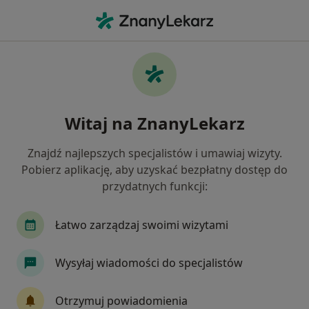
Me
Internista • Warszawa, mazowieckie
Filtry
Ubezpieczenie:
POLMED
20 polecanych internistów w Warszawie z
Witaj na ZnanyLekarz
POLMED
Jak działają wyniki wyszukiwania
Znajdź najlepszych specjalistów i umawiaj wizyty.
Pobierz aplikację, aby uzyskać bezpłatny dostęp do
przydatnych funkcji:
Łatwo zarządzaj swoimi wizytami
Wysyłaj wiadomości do specjalistów
dr n. med. Robert Staniszewski
Otrzymuj powiadomienia
·
Więcej
Internista, Pulmonolog