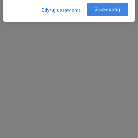
Zaakceptuj
Edytuj ustawienia
Rafał Wasiak
·
Więcej
Lekarz rodzinny, Lekarz pierwszego kontaktu
2041 opinii
Pokorna 2/U2, Warszawa
•
Mapa
Centrum Medyczne MDT Medical
Akceptuje POLMED
Konsultacja internistyczna
260 zł
Specjalista nie oferuje umawiania online pod tym adresem.
Poproś o wizytę