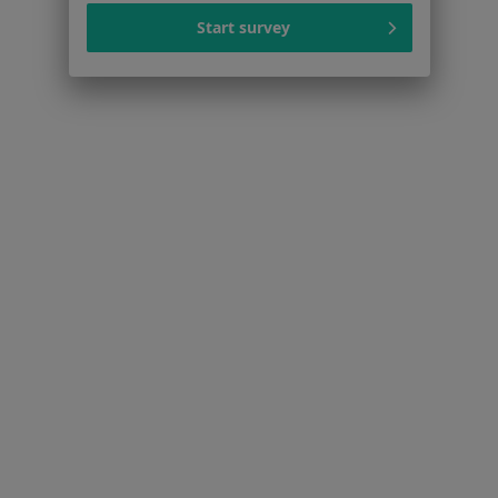
Cukrzyca Warszawa
Start survey
Zaburzenia rytmu serca Warszawa
Więcej (15)
Więcej w kategorii: Najczęście leczone chorob
Strona Główna
Internista
Warszawa
Zmień miasto
Zmień miasto
Polmed
Zmień miasto
Serwis
Regulamin
Polityka prywatności pacjentów
Polityka prywatności profesjonalistów
Polityka prywatności dla profesjonalistów, których