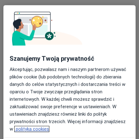
Wioletta Emilia Kozon
·
Więcej
Lekarz rodzinny, Lekarz pierwszego kontaktu
177 opinii
Szanujemy Twoją prywatność
Pokorna 2/U2, Warszawa
•
Mapa
Akceptując, pozwalasz nam i naszym partnerom używać
Centrum Medyczne MDT Medical
plików cookie (lub podobnych technologii) do zbierania
Akceptuje POLMED
danych do celów statystycznych i dostarczania treści w
oparciu o Twoje zwyczaje przeglądania stron
Konsultacja internistyczna
230 zł
internetowych. W każdej chwili możesz sprawdzić i
Specjalista nie oferuje umawiania online pod tym adresem.
zaktualizować swoje preferencje w ustawieniach. W
ustawieniach znajdziesz również linki do polityk
Poproś o wizytę
prywatności stron trzecich. Więcej informacji znajdziesz
w
polityka cookies