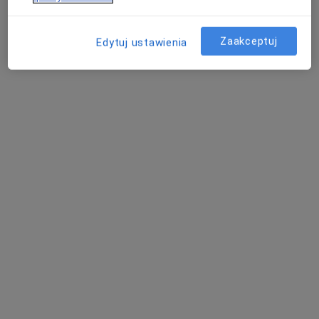
Akceptuje Medica Polska
Zaakceptuj
Specjalista nie oferuje umawiania online pod tym adresem.
Edytuj ustawienia
Poproś o wizytę
Joanna Jonek-Lewandowska
Lekarz rodzinny
10 opinii
Kłopotowskiego 22, Warszawa
•
Mapa
CM Vita-Medica Sp z o.o.