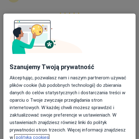
74 opinie
Kłopotowskiego 22, Warszawa
•
Mapa
Nasza średnia ocena na App Store to 4.9 i 4.1 na
Brak dostępnych specjalistów z wolnymi terminami w tym centrum medycznym.
Google Play Store
Pokaż profil
Szanujemy Twoją prywatność
Akceptując, pozwalasz nam i naszym partnerom używać
plików cookie (lub podobnych technologii) do zbierania
danych do celów statystycznych i dostarczania treści w
oparciu o Twoje zwyczaje przeglądania stron
internetowych. W każdej chwili możesz sprawdzić i
Paweł Jerzy Lewandowski
zaktualizować swoje preferencje w ustawieniach. W
Internista
ustawieniach znajdziesz również linki do polityk
prywatności stron trzecich. Więcej informacji znajdziesz
Kłopotowskiego 22, Warszawa
•
Mapa
w
polityka cookies
CM Vita-Medica Sp z o.o.