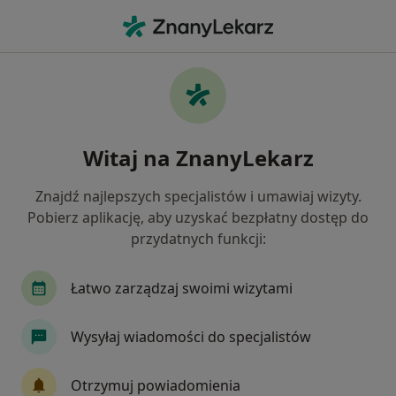
Me
Internista • Warszawa, mazowieckie
Filtry
Ubezpieczenie:
Medica Polska
20 polecanych internistów w Warszawie z
Witaj na ZnanyLekarz
Medica Polska
Jak działają wyniki wyszukiwania
Znajdź najlepszych specjalistów i umawiaj wizyty.
Pobierz aplikację, aby uzyskać bezpłatny dostęp do
przydatnych funkcji:
Łatwo zarządzaj swoimi wizytami
Wysyłaj wiadomości do specjalistów
CM Vita-Medica Sp z o.o.
Otrzymuj powiadomienia
·
Więcej
Interna, Stomatologia, Kardiologia