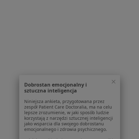
Lekarze
Placówki medyczne
Pytania i odpowiedzi
Usługi i zabiegi
Choroby
Pomoc
Aplikacje mobilne
Blog dla pacjentów
Dla profesjonalistów
Cennik
Dobrostan emocjonalny i
Dla lekarzy
sztuczna inteligencja
Dla placówek medycznych
Niniejsza ankieta, przygotowana przez
Noa Notes
nowość
zespół Patient Care Doctoralia, ma na celu
Baza wiedzy
lepsze zrozumienie, w jaki sposób ludzie
Centrum Pomocy dla Specjalisty
korzystają z narzędzi sztucznej inteligencji
jako wsparcia dla swojego dobrostanu
Kontakt
emocjonalnego i zdrowia psychicznego.
ZnanyLekarz - Strona główna