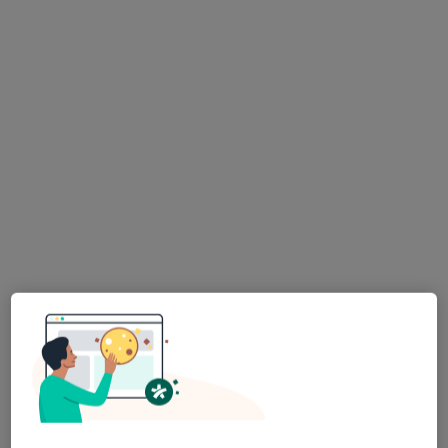
Aleja Kalin 55, Piaseczno
•
Mapa
Zdrowie Piaseczna Sp. z o.o.
Konsultacja laryngologiczna
300 zł
Specjalista nie oferuje umawiania online pod tym adresem.
Poproś o wizytę
dr n. med. Małgorzata Piaskowska
·
Więcej
Laryngolog, Audiolog, foniatra