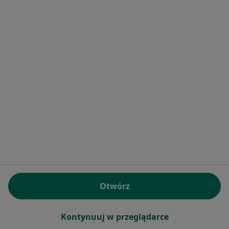
Prestige Medical Józefów
·
Laryngologia, Chirurgia plastyczna, Medycyna estetyczna
Więcej
29 opinii
Marszałka Piłsudskiego 120A, Józefów (powiat otwocki)
•
Mapa
Brak dostępnych specjalistów z wolnymi terminami w tym centrum medycznym.
Otwórz
Pokaż profil
Kontynuuj w przeglądarce