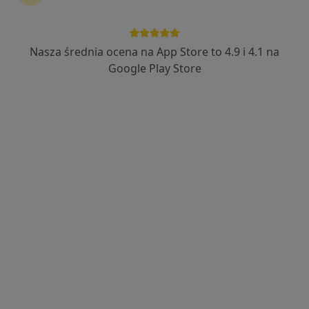
Nasza średnia ocena na App Store to 4.9 i 4.1 na
lek. Joanna Żebrowska
Google Play Store
·
Więcej
Laryngolog
125 opinii
Powstańców Warszawy 3, Otwock
•
Mapa
Gabinety Lekarskie Centrum przy KOT CENTER
Konsultacja laryngologiczna
280 zł
Specjalista nie oferuje umawiania online pod tym adresem.
Poproś o wizytę