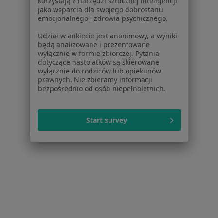
korzystają z narzędzi sztucznej inteligencji
·
Więcej
Laryngologia, Dermatologia, Dermatologia dziecięca
jako wsparcia dla swojego dobrostanu
emocjonalnego i zdrowia psychicznego.
112 opinii
Udział w ankiecie jest anonimowy, a wyniki
Sikorskiego 7C, Józefów
•
Mapa
będą analizowane i prezentowane
Brak dostępnych specjalistów z wolnymi terminami w tym centrum medycznym.
wyłącznie w formie zbiorczej. Pytania
dotyczące nastolatków są skierowane
wyłącznie do rodziców lub opiekunów
Pokaż profil
prawnych. Nie zbieramy informacji
bezpośrednio od osób niepełnoletnich.
Start survey
ALERGO-MED Poradnia Specjalistyczna
·
Więcej
Laryngologia, Pulmonologia, Alergologia
7 opinii