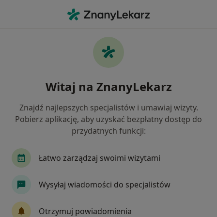
Me
Laryngolog • Józefów powiat otwocki , mazowieckie
Filtry
Ubezpieczenie
Mapa
Polecani laryngolodzy w Józefowie
Witaj na ZnanyLekarz
Jak działają wyniki wyszukiwania
Znajdź najlepszych specjalistów i umawiaj wizyty.
Pobierz aplikację, aby uzyskać bezpłatny dostęp do
Wybierz swoje ubezpieczenie
przydatnych funkcji:
NFZ
Allianz
GENERALI
INTER Polska
Łatwo zarządzaj swoimi wizytami
Wysyłaj wiadomości do specjalistów
Otrzymuj powiadomienia