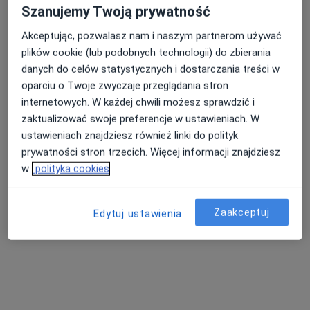
316 opinii
Szanujemy Twoją prywatność
Adres
Online
Akceptując, pozwalasz nam i naszym partnerom używać
plików cookie (lub podobnych technologii) do zbierania
danych do celów statystycznych i dostarczania treści w
Foksal 3/5, Warszawa
•
Mapa
oparciu o Twoje zwyczaje przeglądania stron
Centrum Medyczne Damiana Foksal 3/5
internetowych. W każdej chwili możesz sprawdzić i
Konsultacja laryngologiczna
od 340 zł
zaktualizować swoje preferencje w ustawieniach. W
Specjalista nie oferuje umawiania online pod tym adresem.
ustawieniach znajdziesz również linki do polityk
prywatności stron trzecich. Więcej informacji znajdziesz
Poproś o wizytę
w
polityka cookies
Zaakceptuj
Edytuj ustawienia