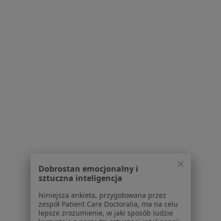
Przychodnia Lekarska dla Dzieci i
Dorosłych Zdrowy Miś
·
Więcej
Laryngologia, Alergologia, Chirurgia
313 opinii
Generała Władysława Sikorskiego 127b, Józefów (powiat otwocki)
•
Mapa
Brak dostępnych specjalistów z wolnymi terminami w tym centrum medycznym.
Pokaż profil
Dobrostan emocjonalny i
sztuczna inteligencja
Niniejsza ankieta, przygotowana przez
zespół Patient Care Doctoralia, ma na celu
lepsze zrozumienie, w jaki sposób ludzie
Przychodnia lekarska Medcare Józefów