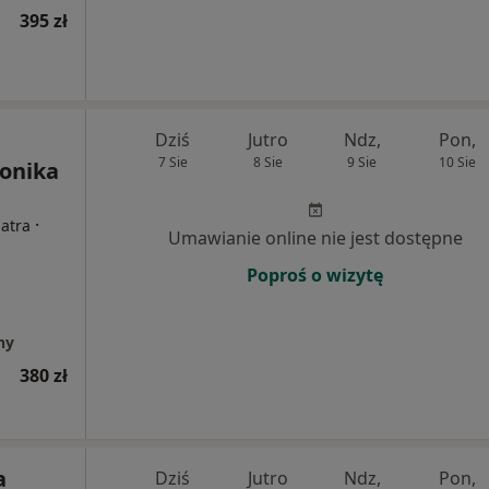
395 zł
Dziś
Jutro
Ndz,
Pon,
7 Sie
8 Sie
9 Sie
10 Sie
Monika
·
iatra
Umawianie online nie jest dostępne
Poproś o wizytę
ny
380 zł
a
Dziś
Jutro
Ndz,
Pon,