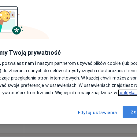
i
•
Mapa
ka
Dziś
Jutro
Ndz,
Pon,
my Twoją prywatność
7 Sie
8 Sie
9 Sie
10 Sie
,
, pozwalasz nam i naszym partnerom używać plików cookie (lub p
ęcej
) do zbierania danych do celów statystycznych i dostarczania treśc
Umawianie online nie jest dostępne
zaje przeglądania stron internetowych. W każdej chwili możesz spr
wać swoje preferencje w ustawieniach. W ustawieniach znajdziesz ró
Pokaż profil
prywatności stron trzecich. Więcej informacji znajdziesz w
polityka
k Mazowiecki
•
Mapa
Za
Edytuj ustawienia