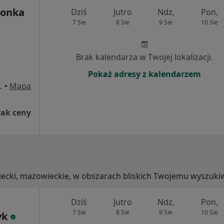
łonka
Dziś
Jutro
Ndz,
Pon,
7 Sie
8 Sie
9 Sie
10 Sie
Brak kalendarza w Twojej lokalizacji.
Pokaż adresy z kalendarzem
ecki Książenice
•
Mapa
rak ceny
wiecki, mazowieckie, w obszarach bliskich Twojemu wyszuki
Dziś
Jutro
Ndz,
Pon,
7 Sie
8 Sie
9 Sie
10 Sie
yk