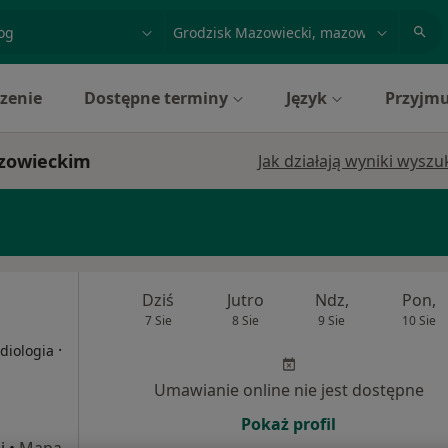
acja, badanie lub nazwisko
miasto lub dzielnica
zenie
Dostępne terminy
Język
Przyjmu
azowieckim
Jak działają wyniki wysz
Dziś
Jutro
Ndz,
Pon,
7 Sie
8 Sie
9 Sie
10 Sie
·
diologia
Umawianie online nie jest dostępne
Pokaż profil