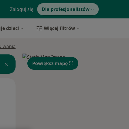
Zaloguj się
Dla profesjonalistów
je dzieci
Więcej filtrów
ukiwania
Powiększ mapę
Wt,
Śr,
Czw,
11 Sie
12 Sie
13 Sie