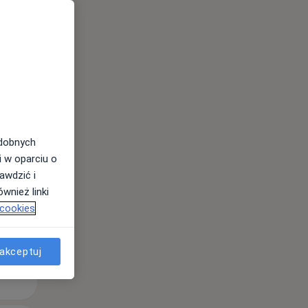
Wt,
Śr,
Czw,
11 Sie
12 Sie
13 Sie
odobnych
i w oparciu o
awdzić i
wnież linki
 cookies
akceptuj