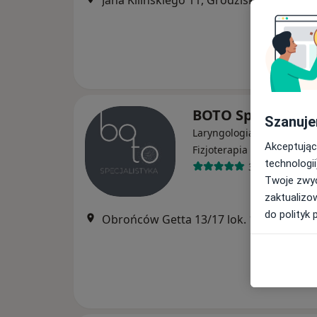
Jana Kilińskiego 11, Grodzisk Mazowieck
BOTO Specjalisty
Szanuje
Laryngologia, Fizjoterapia
Akceptując
·
Wi
Fizjoterapia dziecięca
technologii
38 opinii
Twoje zwyc
zaktualizo
do polityk 
Obrońców Getta 13/17 lok. 109, Grodzis