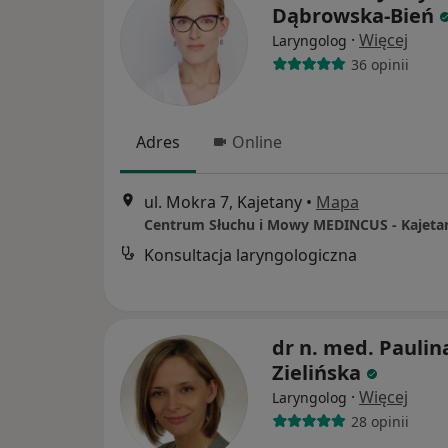
Dąbrowska-Bień
·
Więcej
Laryngolog
36 opinii
Adres
Online
ul. Mokra 7, Kajetany
•
Mapa
Centrum Słuchu i Mowy MEDINCUS - Kajeta
Konsultacja laryngologiczna
dr n. med. Paulin
Zielińska
·
Więcej
Laryngolog
28 opinii