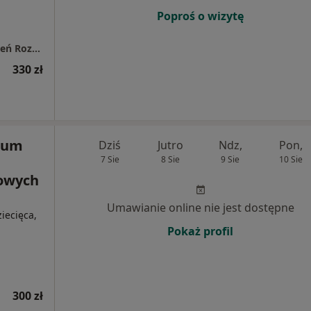
Poproś o wizytę
"Formmed" Centrum Leczenia Wad i Zaburzeń Rozwojowych
330 zł
rum
Dziś
Jutro
Ndz,
Pon,
7 Sie
8 Sie
9 Sie
10 Sie
owych
Umawianie online nie jest dostępne
iecięca,
Pokaż profil
300 zł