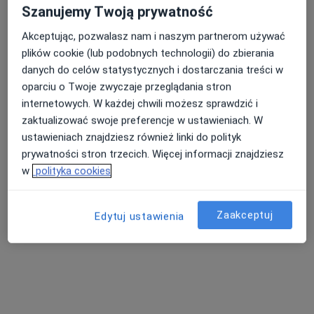
Szanujemy Twoją prywatność
Konsultacja laryngologiczna
280 zł
Akceptując, pozwalasz nam i naszym partnerom używać
Specjalista nie oferuje umawiania online pod tym adresem.
plików cookie (lub podobnych technologii) do zbierania
danych do celów statystycznych i dostarczania treści w
Poproś o wizytę
oparciu o Twoje zwyczaje przeglądania stron
internetowych. W każdej chwili możesz sprawdzić i
zaktualizować swoje preferencje w ustawieniach. W
ustawieniach znajdziesz również linki do polityk
prywatności stron trzecich. Więcej informacji znajdziesz
w
polityka cookies
Zaakceptuj
Edytuj ustawienia
Tomasz Leszek Rejmer
·
Więcej
Laryngolog, Laryngolog dziecięcy
54 opinie
Adres 1
Adres 2