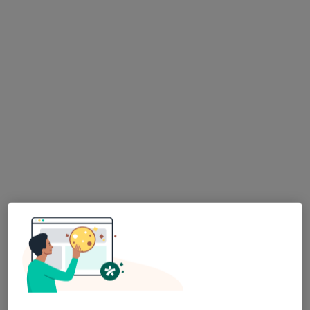
Specjalista nie oferuje umawiania online pod tym adresem.
Poproś o wizytę
dr n. med. Agnieszka Kwaśnik-Balińska
·
Więcej
Laryngolog, Alergolog
223 opinie
Adres 1
Adres 2
Marymoncka 75A, Warszawa
•
Mapa
LekMedic