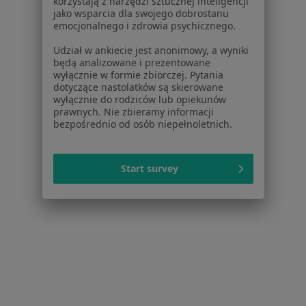
korzystają z narzędzi sztucznej inteligencji
jako wsparcia dla swojego dobrostanu
NZOZ Łomianki
emocjonalnego i zdrowia psychicznego.
·
Więcej
Laryngologia, Alergologia, Alergologia dziecięca
Udział w ankiecie jest anonimowy, a wyniki
będą analizowane i prezentowane
Adres 1
Adres 2
wyłącznie w formie zbiorczej. Pytania
dotyczące nastolatków są skierowane
wyłącznie do rodziców lub opiekunów
Armii Poznań 4, Łomianki
•
Mapa
prawnych. Nie zbieramy informacji
bezpośrednio od osób niepełnoletnich.
Brak dostępnych specjalistów z wolnymi terminami w tym centrum medycznym.
Pokaż profil
Start survey