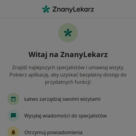
Me
Laryngolog • Nowy Dwór Mazowiecki, mazowieckie
Filtry
Mapa
Polecani laryngolodzy w Nowym Dworze
Witaj na ZnanyLekarz
Mazowieckim
Jak działają wyniki wyszukiwania
Znajdź najlepszych specjalistów i umawiaj wizyty.
Pobierz aplikację, aby uzyskać bezpłatny dostęp do
przydatnych funkcji:
Łatwo zarządzaj swoimi wizytami
Wysyłaj wiadomości do specjalistów
dr n. med. Paulina Kołodziejczyk
Otrzymuj powiadomienia
·
Więcej
Laryngolog