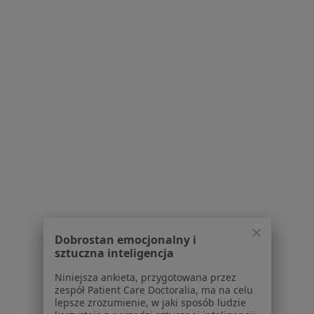
Centrum Medyczne Royalmed
·
Więcej
Laryngologia, Interna, Ginekologia
30 opinii
Wiślana 36, Łomianki
•
Mapa
Konsultacja laryngologiczna
Brak dostępnych specjalistów z wolnymi terminami w tym centrum medycznym.
Pokaż profil
Dobrostan emocjonalny i
sztuczna inteligencja
Niniejsza ankieta, przygotowana przez
zespół Patient Care Doctoralia, ma na celu
lepsze zrozumienie, w jaki sposób ludzie