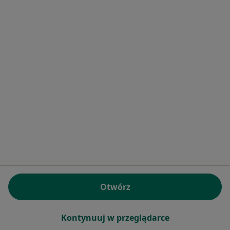
dr n. med. Roman Stablewski
Laryngolog
35 opinii
Wiślana 36, Łomianki
•
Mapa
Centrum Medyczne Royalmed
Konsultacja laryngologiczna
Brak ceny
Specjalista nie oferuje umawiania online pod tym adresem.
Poproś o wizytę
Otwórz
Kontynuuj w przeglądarce