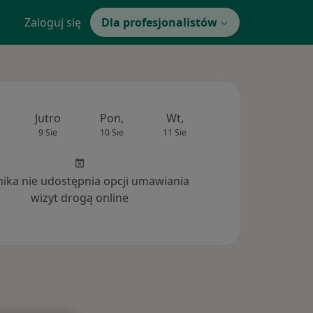
Zaloguj się
Dla profesjonalistów
Jutro
Pon,
Wt,
Śr,
Czw
9 Sie
10 Sie
11 Sie
12 Sie
13 Si
inika nie udostępnia opcji umawiania
wizyt drogą online