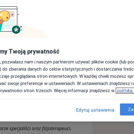
Wyślij wiadomość
my Twoją prywatność
Adresy
Opinie
, pozwalasz nam i naszym partnerom używać plików cookie (lub p
) do zbierania danych do celów statystycznych i dostarczania treśc
zaje przeglądania stron internetowych. W każdej chwili możesz spr
wać swoje preferencje w ustawieniach. W ustawieniach znajdziesz ró
prywatności stron trzecich. Więcej informacji znajdziesz w
polityka
ia prywatna zlokalizowana w Józefowie
 opiece medycznej dla dzieci i dorosłych.
kiej jakości leczenia w komfortowej,
Za
Edytuj ustawienia
odejściem do każdego przypadku.
ze specjaliści oraz fizjoterapeuci,