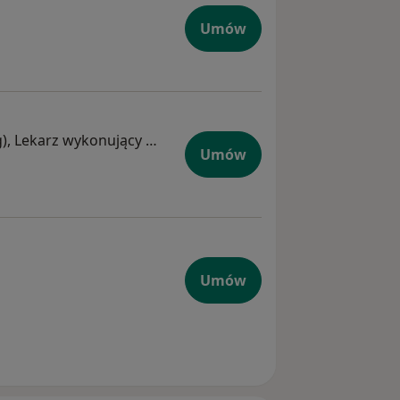
Umów
W trakcie specjalizacji (Ginekolog), Lekarz wykonujący zabiegi medycyny estetycznej
Umów
Umów