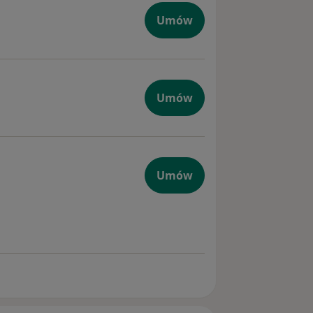
giczna
Umów
na
Umów
na
Umów