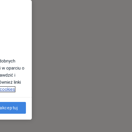
odobnych
i w oparciu o
awdzić i
wnież linki
 cookies
akceptuj