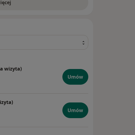
ięcej
a wizyta)
tyczna (pierwsza wizyta)
Umów
izyta)
na (pierwsza wizyta)
Umów