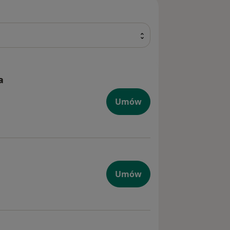
a
Umów
Umów