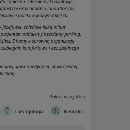
eda i położna. Oferujemy konsultacje
agnostykę oraz badania laboratoryjne,
leksowej opieki w jednym miejscu.
w Józefowie, zaledwie kilka minut
i pacjentów oddajemy bezpłatny parking,
 dzieci. Dbamy o sprawną organizację
 przebiegała komfortowo i bez zbędnego
onalnej opieki medycznej, nowoczesnej
słuchają
Pokaż wszystkie
Laryngologia
Neurologia
Psycholo