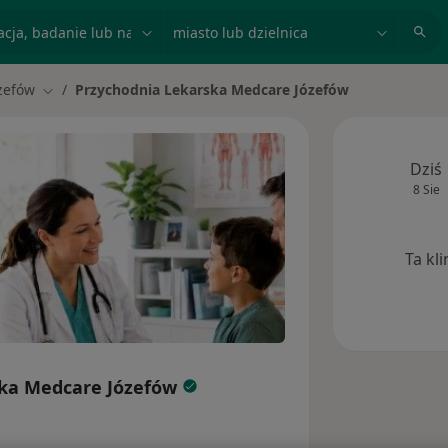
acja, badanie lub nazwisko
miasto lub dzielnica
zefów
Przychodnia Lekarska Medcare Józefów
miasto
Zmień miasto
Dziś
8 Sie
Ta kl
ska Medcare Józefów