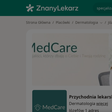
specjaliz
Strona Główna
Placówki
Dermatologia
Jó
Zmień 
Przychodnia lekar
Dermatologia
więcej
Józefów
1 adres