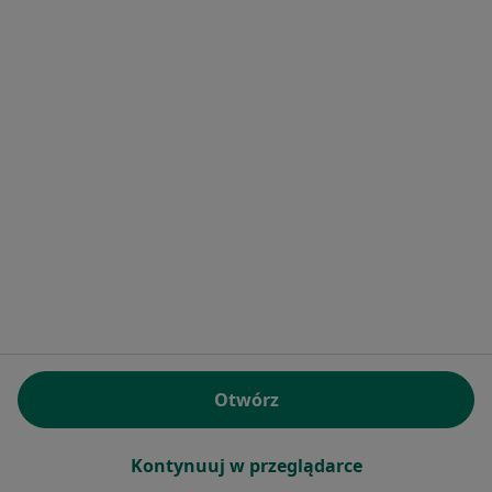
lek. Ewa Zyguła
Laryngolog
8 opinii
Grunwaldzka 13, Otwock
•
Mapa
Rodzinne Centrum Zdrowia
Konsultacja laryngologiczna
140 zł
Specjalista nie oferuje umawiania online pod tym adresem.
Poproś o wizytę
Otwórz
Kontynuuj w przeglądarce