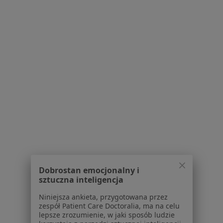
Inni specjaliści w Twojej okolicy
Obecnie nie ma wolnych miejsc. Sprawdź później
nowe oferty.
Przychodnia Lekarska dla Dzieci i
Dorosłych Zdrowy Miś
·
Więcej
Laryngologia, Alergologia, Chirurgia
Dobrostan emocjonalny i
sztuczna inteligencja
313 opinii
Niniejsza ankieta, przygotowana przez
Generała Władysława Sikorskiego 127b, Józefów (powiat otwocki)
•
Mapa
zespół Patient Care Doctoralia, ma na celu
Brak dostępnych specjalistów z wolnymi terminami w tym centrum medycznym.
lepsze zrozumienie, w jaki sposób ludzie