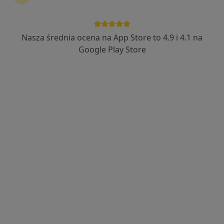
Nasza średnia ocena na App Store to 4.9 i 4.1 na
Google Play Store
lek. Joanna Żebrowska
·
Więcej
Laryngolog
125 opinii
Powstańców Warszawy 3, Otwock
•
Mapa
Gabinety Lekarskie Centrum przy KOT CENTER
Konsultacja laryngologiczna
280 zł
Specjalista nie oferuje umawiania online pod tym adresem.
Poproś o wizytę