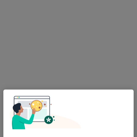
Aleja Kalin 55, Piaseczno
•
Mapa
Zdrowie Piaseczna Sp. z o.o.
Konsultacja laryngologiczna
300 zł
Specjalista nie oferuje umawiania online pod tym adresem.
Poproś o wizytę
dr n. med. Małgorzata Piaskowska
·
Więcej
Laryngolog, Audiolog, foniatra