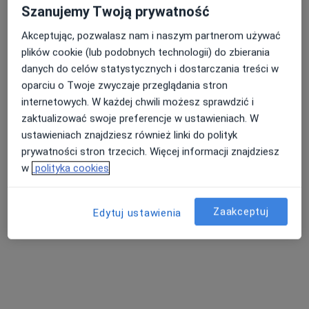
316 opinii
Szanujemy Twoją prywatność
Adres
Online
Akceptując, pozwalasz nam i naszym partnerom używać
plików cookie (lub podobnych technologii) do zbierania
danych do celów statystycznych i dostarczania treści w
Foksal 3/5, Warszawa
•
Mapa
oparciu o Twoje zwyczaje przeglądania stron
Centrum Medyczne Damiana Foksal 3/5
internetowych. W każdej chwili możesz sprawdzić i
Konsultacja laryngologiczna
od 340 zł
zaktualizować swoje preferencje w ustawieniach. W
Specjalista nie oferuje umawiania online pod tym adresem.
ustawieniach znajdziesz również linki do polityk
prywatności stron trzecich. Więcej informacji znajdziesz
Poproś o wizytę
w
polityka cookies
Zaakceptuj
Edytuj ustawienia