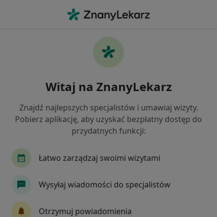
Me
Laryngolog • Otwock, mazowieckie
Filtry
Ubezpieczenie
Mapa
Polecani laryngolodzy w Otwocku
Witaj na ZnanyLekarz
Jak działają wyniki wyszukiwania
Znajdź najlepszych specjalistów i umawiaj wizyty.
Pobierz aplikację, aby uzyskać bezpłatny dostęp do
Wybierz swoje ubezpieczenie
przydatnych funkcji:
NFZ
Compensa
INTER Polska
Medico
Łatwo zarządzaj swoimi wizytami
Szukasz bezpłatnej wizyty? Wybierz NFZ
Wysyłaj wiadomości do specjalistów
Otrzymuj powiadomienia