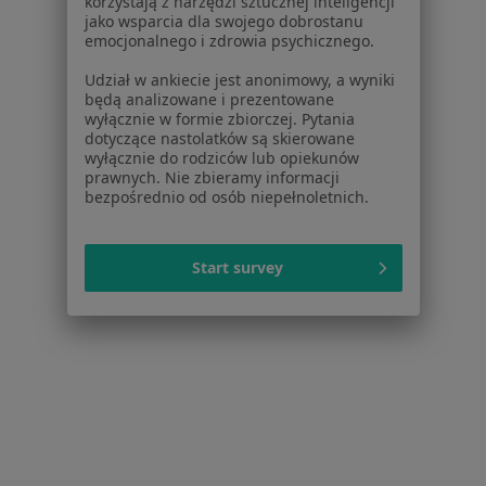
korzystają z narzędzi sztucznej inteligencji
jako wsparcia dla swojego dobrostanu
Pokaż profil
emocjonalnego i zdrowia psychicznego.
Udział w ankiecie jest anonimowy, a wyniki
będą analizowane i prezentowane
wyłącznie w formie zbiorczej. Pytania
dotyczące nastolatków są skierowane
wyłącznie do rodziców lub opiekunów
prawnych. Nie zbieramy informacji
bezpośrednio od osób niepełnoletnich.
Start survey
Szpital Jednodniowy Ibis / Sensor Cliniq
·
Więcej
Laryngologia, Okulistyka, Onkologia
138 opinii
Borowa 14/18, Otwock
•
Mapa
Brak dostępnych specjalistów z wolnymi terminami w tym centrum medycznym.
Pokaż profil