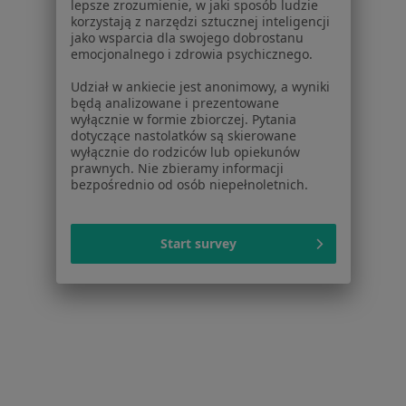
lepsze zrozumienie, w jaki sposób ludzie
Schorzenia w Józefowie
korzystają z narzędzi sztucznej inteligencji
jako wsparcia dla swojego dobrostanu
Zwyrodnienie stawów w Józefowie
emocjonalnego i zdrowia psychicznego.
Choroby serca w Józefowie
Udział w ankiecie jest anonimowy, a wyniki
będą analizowane i prezentowane
Choroby tarczycy w Józefowie
wyłącznie w formie zbiorczej. Pytania
dotyczące nastolatków są skierowane
Dna moczanowa w Józefowie
wyłącznie do rodziców lub opiekunów
prawnych. Nie zbieramy informacji
Infekcje dróg moczowych w Józefowie
bezpośrednio od osób niepełnoletnich.
Więcej (14)
Więcej w kategorii: Schorzenia w Józefowie
Start survey
Ból Kolana Specjaliści W Józefowie