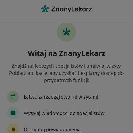
Me
Ból Kolana • Józefów powiat otwocki , mazowieckie
Filtry
• 1
Ubezpieczenie
Map
Ból kolana specjaliści w Józefowie
Witaj na ZnanyLekarz
Jak działają wyniki wyszukiwania
Znajdź najlepszych specjalistów i umawiaj wizyty.
Pobierz aplikację, aby uzyskać bezpłatny dostęp do
Jakiego specjalisty szukasz?
przydatnych funkcji:
Ortopeda
Fizjoterapeuta
Chirurg
La
Łatwo zarządzaj swoimi wizytami
Wysyłaj wiadomości do specjalistów
Otrzymuj powiadomienia