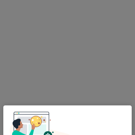
lek. Bartosz Dominik
·
Więcej
Ortopeda
146 opinii
Adres
Online
Armii Krajowej 8, Otwock
•
Mapa
MIRAI Clinic
Konsultacja ortopedyczna
350 zł
Specjalista nie oferuje umawiania online pod tym adresem.
Poproś o wizytę