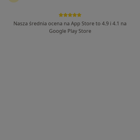
Nasza średnia ocena na App Store to 4.9 i 4.1 na
mgr Jakub Nowak
Google Play Store
·
Więcej
Fizjoterapeuta
44 opinie
Armii Krajowej 8, Otwock
•
Mapa
MIRAI Clinic
Konsultacja fizjoterapeutyczna
220 zł
Specjalista nie oferuje umawiania online pod tym adresem.
Poproś o wizytę