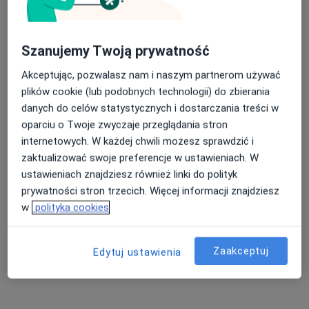
Szanujemy Twoją prywatność
Akceptując, pozwalasz nam i naszym partnerom używać
lek. Patryk Ulicki
plików cookie (lub podobnych technologii) do zbierania
·
Więcej
Ortopeda
danych do celów statystycznych i dostarczania treści w
85 opinii
oparciu o Twoje zwyczaje przeglądania stron
internetowych. W każdej chwili możesz sprawdzić i
Adres 1
Adres 2
zaktualizować swoje preferencje w ustawieniach. W
ustawieniach znajdziesz również linki do polityk
Armii Krajowej 8, Otwock
•
Mapa
prywatności stron trzecich. Więcej informacji znajdziesz
MIRAI Clinic
w
polityka cookies
Konsultacja ortopedyczna
300 zł
Specjalista nie oferuje umawiania online pod tym adresem.
Zaakceptuj
Edytuj ustawienia
Poproś o wizytę