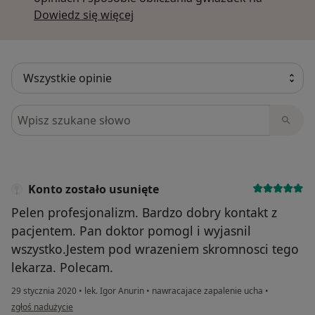
Dowiedz się więcej o opiniach
Dowiedz się więcej
Szukaj w opiniach
Konto zostało usunięte
Pelen profesjonalizm. Bardzo dobry kontakt z
pacjentem. Pan doktor pomogl i wyjasnil
wszystko.Jestem pod wrazeniem skromnosci tego
lekarza. Polecam.
29 stycznia 2020
•
lek. Igor Anurin
•
nawracajace zapalenie ucha
•
w opinii użytkownika Konto zostało usunięte
zgłoś nadużycie