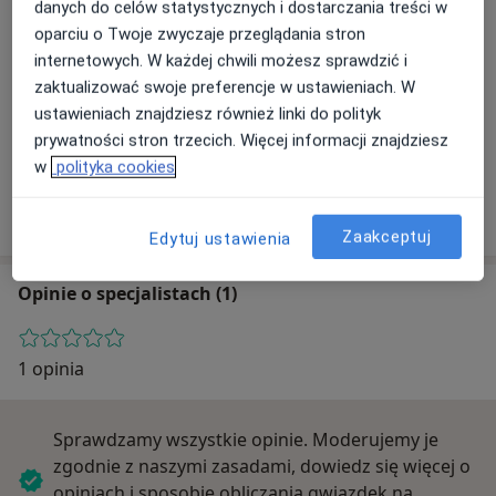
danych do celów statystycznych i dostarczania treści w
oparciu o Twoje zwyczaje przeglądania stron
internetowych. W każdej chwili możesz sprawdzić i
Powiększ mapę
zaktualizować swoje preferencje w ustawieniach. W
ustawieniach znajdziesz również linki do polityk
prywatności stron trzecich. Więcej informacji znajdziesz
w
polityka cookies
Przychodnia Medycyny Rodzinnej Centrum
Andriollego 36, 05-400 Otwock
Zaakceptuj
Edytuj ustawienia
Opinie o specjalistach (1)
1 opinia
Sprawdzamy wszystkie opinie. Moderujemy je
zgodnie z naszymi zasadami, dowiedz się więcej o
opiniach i sposobie obliczania gwiazdek na