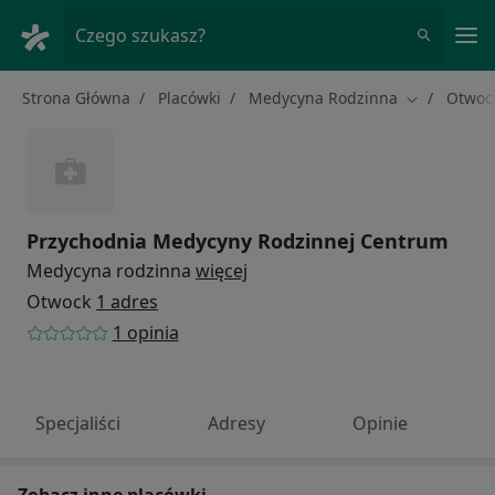
Me
Czego szukasz?
Strona Główna
Placówki
Medycyna Rodzinna
Otwoc
Zmień mias
Przychodnia Medycyny Rodzinnej Centrum
Medycyna rodzinna
więcej
Otwock
1 adres
1 opinia
Specjaliści
Adresy
Opinie
Zobacz inne placówki