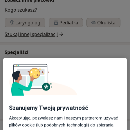
Kogo szukasz?
Laryngolog
Pediatra
Okulista
Szukaj innej specjalizacji
Specjaliści
Lekarz rodzinny
Dorota Ludmiła Mielczarz-Waluś
Lekarz rodzinny, Lekarz medycyny pracy
Szanujemy Twoją prywatność
Akceptując, pozwalasz nam i naszym partnerom używać
plików cookie (lub podobnych technologii) do zbierania
Adres