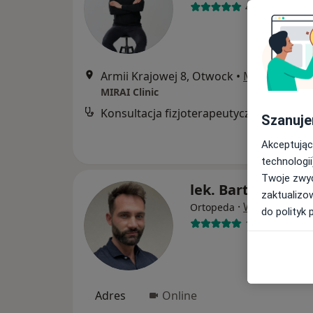
44 opinie
Armii Krajowej 8, Otwock
•
Mapa
MIRAI Clinic
Konsultacja fizjoterapeutyczna
Szanuje
Akceptując
technologii
Twoje zwyc
lek. Bartosz Domi
zaktualizo
·
Więcej
Ortopeda
do polityk 
146 opinii
Adres
Online