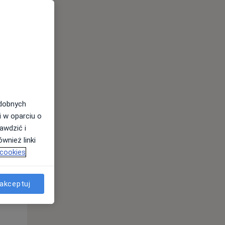
odobnych
i w oparciu o
awdzić i
Wt,
Śr,
Czw,
wnież linki
11 Sie
12 Sie
13 Sie
 cookies
akceptuj