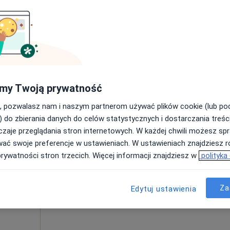
Umawianie online nie jest dostępne
Poproś o wizytę
220 zł
my Twoją prywatność
, pozwalasz nam i naszym partnerom używać plików cookie (lub p
) do zbierania danych do celów statystycznych i dostarczania treśc
zaje przeglądania stron internetowych. W każdej chwili możesz spr
nik
Dziś
Jutro
Ndz,
Pon,
wać swoje preferencje w ustawieniach. W ustawieniach znajdziesz ró
7 Sie
8 Sie
9 Sie
10 Sie
prywatności stron trzecich. Więcej informacji znajdziesz w
polityka
Umawianie online nie jest dostępne
Za
Edytuj ustawienia
Poproś o wizytę