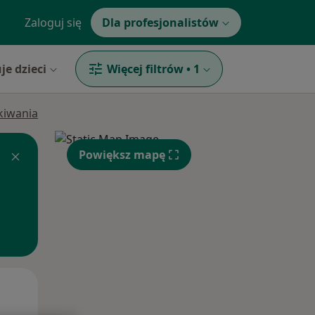
Zaloguj się
Dla profesjonalistów
je dzieci
Więcej filtrów
•
1
ukiwania
Powiększ mapę
Wt,
Śr,
Czw,
11 Sie
12 Sie
13 Sie