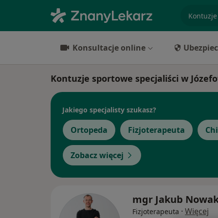
specjaliz
Konsultacje online
Ubezpiec
Kontuzje sportowe specjaliści w Józef
Jakiego specjalisty szukasz?
Ortopeda
Fizjoterapeuta
Ch
Zobacz więcej
mgr Jakub Nowa
·
Więcej
Fizjoterapeuta