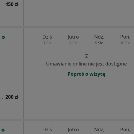
450 zł
Dziś
Jutro
Ndz,
Pon,
7 Sie
8 Sie
9 Sie
10 Sie
Umawianie online nie jest dostępne
Poproś o wizytę
a fizjoterapeutyczna (kolejna wizyta)
200 zł
Dziś
Jutro
Ndz,
Pon,