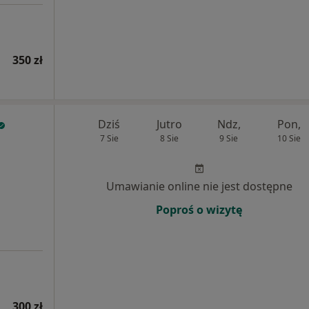
350 zł
Dziś
Jutro
Ndz,
Pon,
7 Sie
8 Sie
9 Sie
10 Sie
Umawianie online nie jest dostępne
Poproś o wizytę
300 zł