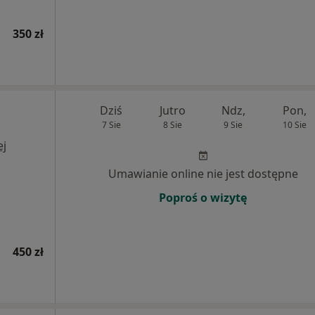
350 zł
Dziś
Jutro
Ndz,
Pon,
7 Sie
8 Sie
9 Sie
10 Sie
ej
Umawianie online nie jest dostępne
Poproś o wizytę
450 zł