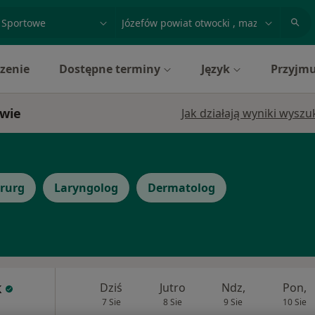
acja, badanie lub nazwisko
miasto lub dzielnica
zenie
Dostępne terminy
Język
Przyjmu
owie
Jak działają wyniki wysz
irurg
Laryngolog
Dermatolog
k
Dziś
Jutro
Ndz,
Pon,
7 Sie
8 Sie
9 Sie
10 Sie