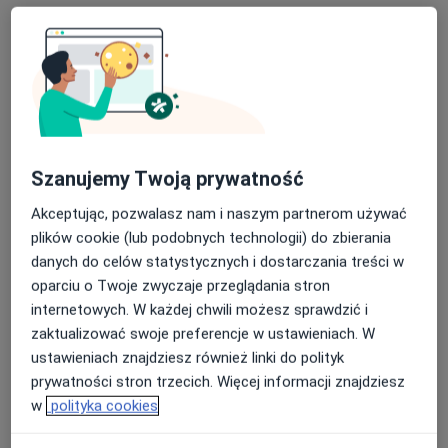
mgr Rafał Lasecki
·
Więcej
Fizjoterapeuta
17 opinii
Szanujemy Twoją prywatność
Sikorskiego 7C, Józefów
•
Mapa
Akceptując, pozwalasz nam i naszym partnerom używać
Przychodnia lekarska Medcare Józefów
plików cookie (lub podobnych technologii) do zbierania
danych do celów statystycznych i dostarczania treści w
Konsultacja fizjoterapeutyczna (kolejna wizyta)
200 zł
oparciu o Twoje zwyczaje przeglądania stron
Specjalista nie oferuje umawiania online pod tym adresem.
internetowych. W każdej chwili możesz sprawdzić i
zaktualizować swoje preferencje w ustawieniach. W
Poproś o wizytę
ustawieniach znajdziesz również linki do polityk
prywatności stron trzecich. Więcej informacji znajdziesz
w
polityka cookies