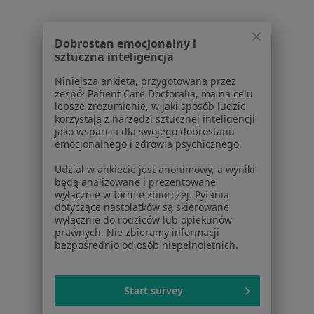
Ból pleców w Warszawie
Dobrostan emocjonalny i
Ból pleców w Piasecznie
sztuczna inteligencja
Ból pleców w Pruszkowie
Niniejsza ankieta, przygotowana przez
Ból pleców w Legionowie
zespół Patient Care Doctoralia, ma na celu
lepsze zrozumienie, w jaki sposób ludzie
Ból pleców w Otwocku
korzystają z narzędzi sztucznej inteligencji
jako wsparcia dla swojego dobrostanu
Więcej (14)
emocjonalnego i zdrowia psychicznego.
Więcej w kategorii: W pobliżu Józefowa
Udział w ankiecie jest anonimowy, a wyniki
będą analizowane i prezentowane
Schorzenia w Józefowie
wyłącznie w formie zbiorczej. Pytania
dotyczące nastolatków są skierowane
Zwyrodnienie stawów w Józefowie
wyłącznie do rodziców lub opiekunów
prawnych. Nie zbieramy informacji
Choroby serca w Józefowie
bezpośrednio od osób niepełnoletnich.
Choroby tarczycy w Józefowie
Dna moczanowa w Józefowie
Start survey
Infekcje dróg moczowych w Józefowie