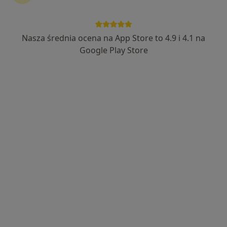
Nasza średnia ocena na App Store to 4.9 i 4.1 na
mgr Jakub Nowak
Google Play Store
·
Więcej
Fizjoterapeuta
44 opinie
Armii Krajowej 8, Otwock
•
Mapa
MIRAI Clinic
Konsultacja fizjoterapeutyczna
220 zł
Specjalista nie oferuje umawiania online pod tym adresem.
Poproś o wizytę