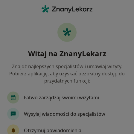
Me
Ból Pleców • Józefów powiat otwocki , mazowieckie
Filtry
• 1
Ubezpieczenie
Map
Ból pleców specjaliści w Józefowie
Witaj na ZnanyLekarz
Jak działają wyniki wyszukiwania
Znajdź najlepszych specjalistów i umawiaj wizyty.
Pobierz aplikację, aby uzyskać bezpłatny dostęp do
Jakiego specjalisty szukasz?
przydatnych funkcji:
Ortopeda
Fizjoterapeuta
Chirurg
Gi
Łatwo zarządzaj swoimi wizytami
Wysyłaj wiadomości do specjalistów
Otrzymuj powiadomienia