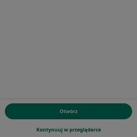
Najczęstsze schorzenia
Bóle głowy Mińsk Mazowiecki
Bóle kręgosłupa Mińsk Mazowiecki
Choroba Alzheimera Mińsk Mazowiecki
Choroba Parkinsona Mińsk Mazowiecki
Choroby naczyń Mińsk Mazowiecki
Więcej (11)
Więcej w kategorii: Najczęstsze schorzenia
Strona Główna
Laryngolog
Mińsk Mazowiecki
Zmień miasto
Otwórz
Kontynuuj w przeglądarce
Serwis