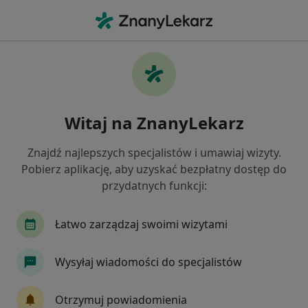
Me
Laryngolog • Mińsk Mazowiecki, mazowieckie
Filtry
Ubezpieczenie
Mapa
Polecani laryngolodzy w Mińsku
Witaj na ZnanyLekarz
Mazowieckim
Jak działają wyniki wyszukiwania
Znajdź najlepszych specjalistów i umawiaj wizyty.
Pobierz aplikację, aby uzyskać bezpłatny dostęp do
przydatnych funkcji:
Wybierz swoje ubezpieczenie
Łatwo zarządzaj swoimi wizytami
Wysyłaj wiadomości do specjalistów
Otrzymuj powiadomienia