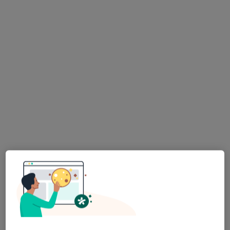
Bezpieczne płatności
dr n. med. Paulina Kołodziejczyk
·
Więcej
Laryngolog
221 opinii
Żegańska 21/23, Warszawa
•
Mapa
MEDWAW Laryngologia i Medycyna Estetyczna
Konsultacja laryngologiczna
300 zł
Specjalista nie oferuje umawiania online pod tym adresem.
Poproś o wizytę