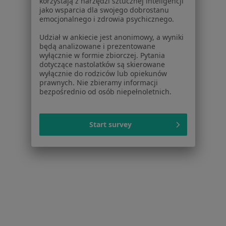
korzystają z narzędzi sztucznej inteligencji
jako wsparcia dla swojego dobrostanu
·
Więcej
Laryngologia, Interna, Endokrynologia
emocjonalnego i zdrowia psychicznego.
9 opinii
Udział w ankiecie jest anonimowy, a wyniki
Adres 1
Adres 2
będą analizowane i prezentowane
wyłącznie w formie zbiorczej. Pytania
dotyczące nastolatków są skierowane
Piłsudskiego 42A, Mińsk Mazowiecki
•
Mapa
wyłącznie do rodziców lub opiekunów
prawnych. Nie zbieramy informacji
Brak dostępnych specjalistów z wolnymi terminami w tym centrum medycznym.
bezpośrednio od osób niepełnoletnich.
Pokaż profil
Start survey