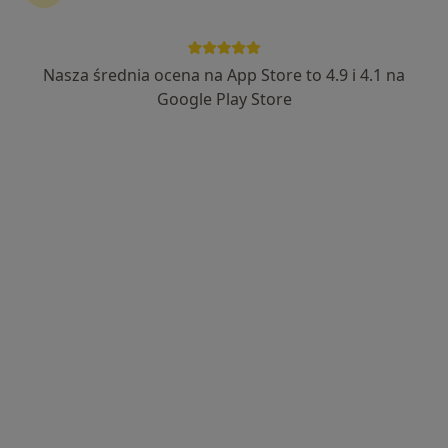
lek. Ewa Gurba
·
Więcej
Nasza średnia ocena na App Store to 4.9 i 4.1 na
Laryngolog, Lekarz rodzinny
3 opinie
Google Play Store
Warszawska 63, Hipolitów
•
Mapa
NZOZ Centrum filia Hipolitów
Konsultacja laryngologiczna
200 zł
Specjalista nie oferuje umawiania online pod tym adresem.
Poproś o wizytę