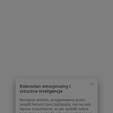
Mazowieckim
·
Więcej
Laryngologia, Medycyna rodzinna, Interna
15 opinii
Piłsudskiego 42 A, Mińsk Mazowiecki
•
Mapa
Konsultacja laryngologiczna
Brak dostępnych specjalistów z wolnymi terminami w tym centrum medycznym.
Pokaż profil
Dobrostan emocjonalny i
sztuczna inteligencja
Niniejsza ankieta, przygotowana przez
zespół Patient Care Doctoralia, ma na celu
lepsze zrozumienie, w jaki sposób ludzie
Centrum Medyczno-Diagnostyczne