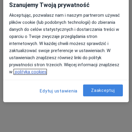
Szanujemy Twoją prywatność
Akceptując, pozwalasz nam i naszym partnerom używać
plików cookie (lub podobnych technologii) do zbierania
danych do celów statystycznych i dostarczania treści w
oparciu o Twoje zwyczaje przeglądania stron
internetowych. W każdej chwili możesz sprawdzić i
zaktualizować swoje preferencje w ustawieniach. W
dr hab. n. med. Mirosław Szczepański
ustawieniach znajdziesz również linki do polityk
·
Więcej
Laryngolog
prywatności stron trzecich. Więcej informacji znajdziesz
627 opinii
w
polityka cookies
Jana Nowaka-Jeziorańskiego 9 lok.U6, Warszawa
•
Mapa
AlmiMed - Centrum Medyczne Premium
Zaakceptuj
Edytuj ustawienia
Konsultacja laryngologiczna
od 400 zł
Specjalista nie oferuje umawiania online pod tym adresem.
Poproś o wizytę