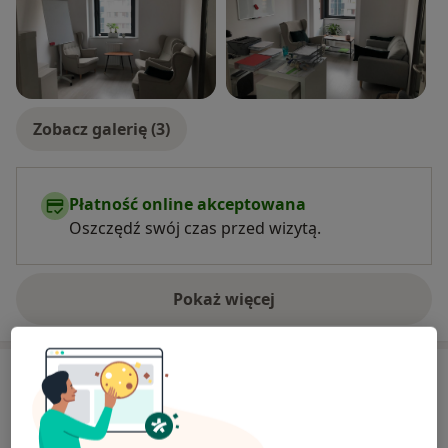
Zobacz galerię (3)
Płatność online akceptowana
Oszczędź swój czas przed wizytą.
Pokaż więcej
o doświadczeniu
Usługi i ceny
Konsultacja psychologiczna
Umów wizytę
Od 210 zł
Szczegóły