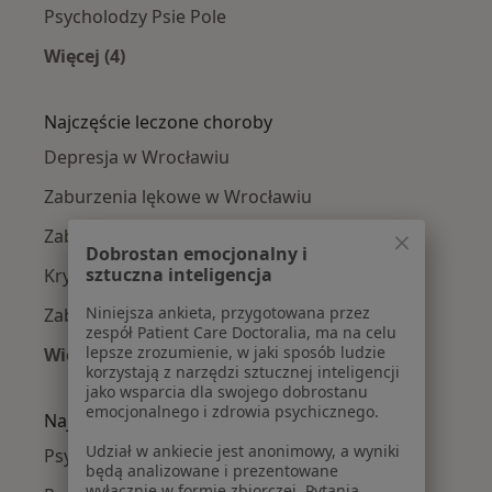
Psycholodzy Psie Pole
Więcej (4)
Więcej w kategorii: Psycholodzy w pobliżu
Najczęście leczone choroby
Depresja w Wrocławiu
Zaburzenia lękowe w Wrocławiu
Zaburzenia nastroju w Wrocławiu
Dobrostan emocjonalny i
sztuczna inteligencja
Kryzys emocjonalny w Wrocławiu
Niniejsza ankieta, przygotowana przez
Zaburzenia emocjonalne w Wrocławiu
zespół Patient Care Doctoralia, ma na celu
lepsze zrozumienie, w jaki sposób ludzie
Więcej (15)
korzystają z narzędzi sztucznej inteligencji
Więcej w kategorii: Najczęście leczone chorob
jako wsparcia dla swojego dobrostanu
emocjonalnego i zdrowia psychicznego.
Najpopularniejsze ubezpieczenia
Udział w ankiecie jest anonimowy, a wyniki
Psycholodzy z Allianz w Wrocławiu
będą analizowane i prezentowane
wyłącznie w formie zbiorczej. Pytania