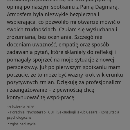
opinią po naszym spotkaniu z Panią Dagmarą.
Atmosfera była niezwykle bezpieczna i
wspierająca, co pozwoliło mi otwarcie mówić o
swoich trudnościach. Czułam się wysłuchana i
zrozumiana, bez oceniania. Szczególnie
doceniam uważność, empatię oraz sposób
zadawania pytań, które skłaniały do refleksji i
pomagały spojrzeć na moje sytuacje z nowej
perspektywy. Już po pierwszym spotkaniu mam
poczucie, że to może być ważny krok w kierunku
pozytywnych zmian. Dziękuję za profesjonalizm
i zaangażowanie – z pewnością chcę
kontynuować tę współpracę.
19 kwietnia 2026
•
Poradnia Psychoterapii CBT i Seksuologii Jakub Cesarz
•
Konsultacja
psychologiczna
w opinii użytkownika AW
•
zgłoś nadużycie