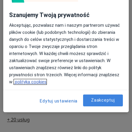
Szanujemy Twoją prywatność
Ocena stanu psychicznego
Umów wizytę
230 zł
Szczegóły
Akceptując, pozwalasz nam i naszym partnerom używać
plików cookie (lub podobnych technologii) do zbierania
danych do celów statystycznych i dostarczania treści w
Test SCID-5- zaburzenia osobowości
Umów wizytę
oparciu o Twoje zwyczaje przeglądania stron
230 zł
Szczegóły
internetowych. W każdej chwili możesz sprawdzić i
zaktualizować swoje preferencje w ustawieniach. W
Psychoterapia zespołu stresu
ustawieniach znajdziesz również linki do polityk
pourazowego (PTSD)
Umów wizytę
prywatności stron trzecich. Więcej informacji znajdziesz
210 zł
Szczegóły
w
polityka cookies
Psychoterapia zaburzeń
osobowości
Umów wizytę
Zaakceptuj
Edytuj ustawienia
230 zł
Szczegóły
+ 20 usług