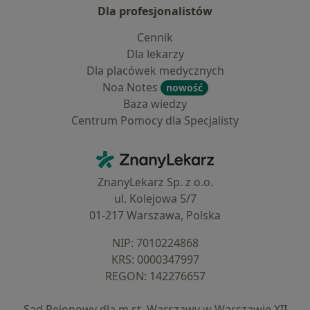
Dla profesjonalistów
Cennik
Dla lekarzy
Dla placówek medycznych
Noa Notes
nowość
Baza wiedzy
Centrum Pomocy dla Specjalisty
Kontakt
ZnanyLekarz - Strona główna
ZnanyLekarz Sp. z o.o.
ul. Kolejowa 5/7
01-217 Warszawa, Polska
NIP: ⁠7010224868
KRS: ⁠0000347997
REGON: ⁠142276657
Sąd Rejonowy dla m.st. Warszawy w Warszawie XII