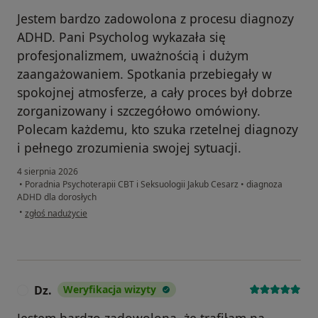
Jestem bardzo zadowolona z procesu diagnozy
ADHD. Pani Psycholog wykazała się
profesjonalizmem, uważnością i dużym
zaangażowaniem. Spotkania przebiegały w
spokojnej atmosferze, a cały proces był dobrze
zorganizowany i szczegółowo omówiony.
Polecam każdemu, kto szuka rzetelnej diagnozy
i pełnego zrozumienia swojej sytuacji.
4 sierpnia 2026
•
Poradnia Psychoterapii CBT i Seksuologii Jakub Cesarz
•
diagnoza
ADHD dla dorosłych
w opinii użytkownika Natalia
•
zgłoś nadużycie
Dz.
Weryfikacja wizyty
D
Jestem bardzo zadowolona, że trafiłam na