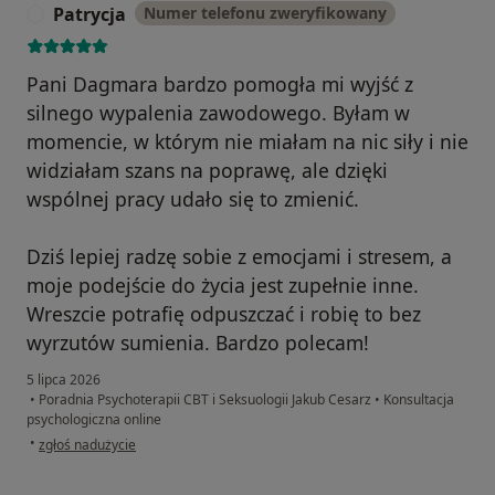
Patrycja
Numer telefonu zweryfikowany
P
Pani Dagmara bardzo pomogła mi wyjść z
silnego wypalenia zawodowego. Byłam w
momencie, w którym nie miałam na nic siły i nie
widziałam szans na poprawę, ale dzięki
wspólnej pracy udało się to zmienić.
Dziś lepiej radzę sobie z emocjami i stresem, a
moje podejście do życia jest zupełnie inne.
Wreszcie potrafię odpuszczać i robię to bez
wyrzutów sumienia. Bardzo polecam!
5 lipca 2026
•
Poradnia Psychoterapii CBT i Seksuologii Jakub Cesarz
•
Konsultacja
psychologiczna online
w opinii użytkownika Patrycja
•
zgłoś nadużycie