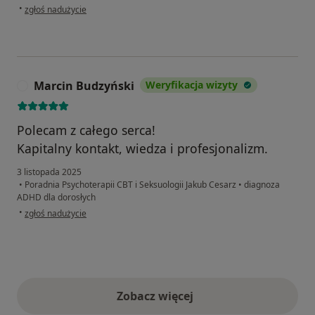
w opinii użytkownika D.M
•
zgłoś nadużycie
Marcin Budzyński
Weryfikacja wizyty
M
Polecam z całego serca!
Kapitalny kontakt, wiedza i profesjonalizm.
3 listopada 2025
•
Poradnia Psychoterapii CBT i Seksuologii Jakub Cesarz
•
diagnoza
ADHD dla dorosłych
w opinii użytkownika Marcin Budzyński
•
zgłoś nadużycie
Zobacz więcej
opinie powyżej