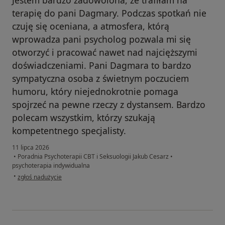
terapię do pani Dagmary. Podczas spotkań nie
czuję się oceniana, a atmosfera, którą
wprowadza pani psycholog pozwala mi się
otworzyć i pracować nawet nad najcięższymi
doświadczeniami. Pani Dagmara to bardzo
sympatyczna osoba z świetnym poczuciem
humoru, który niejednokrotnie pomaga
spojrzeć na pewne rzeczy z dystansem. Bardzo
polecam wszystkim, którzy szukają
kompetentnego specjalisty.
11 lipca 2026
•
Poradnia Psychoterapii CBT i Seksuologii Jakub Cesarz
•
psychoterapia indywidualna
w opinii użytkownika Dz.
•
zgłoś nadużycie