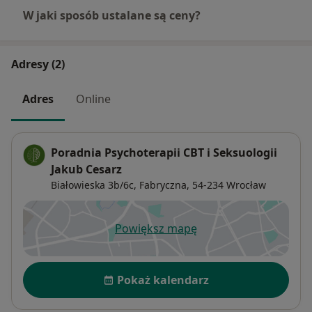
W jaki sposób ustalane są ceny?
Adresy (2)
Adres
Online
Poradnia Psychoterapii CBT i Seksuologii
Jakub Cesarz
Białowieska 3b/6c,
Fabryczna
, 54-234
Wrocław
Powiększ mapę
otwiera się w nowej karcie
Dostępność
Pokaż kalendarz