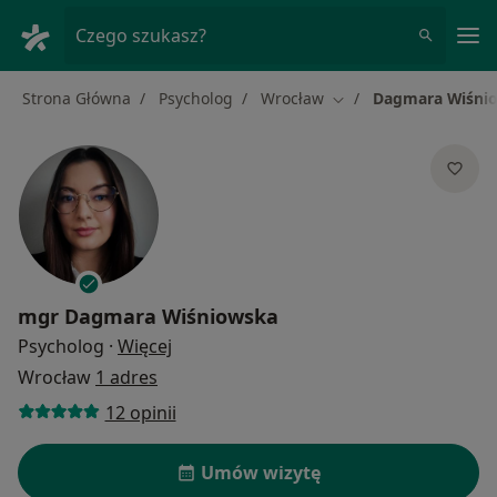
Me
Czego szukasz?
Strona Główna
Psycholog
Wrocław
Dagmara Wiśni
Zmień miasto
mgr
Dagmara Wiśniowska
O specjalizacjach
Psycholog
·
Więcej
Wrocław
1 adres
12 opinii
Umów wizytę