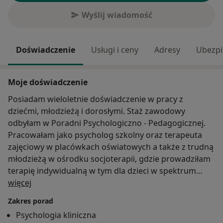
Wyślij wiadomość
Doświadczenie
Usługi i ceny
Adresy
Ubezpi
Moje doświadczenie
Posiadam wieloletnie doświadczenie w pracy z
dziećmi, młodzieżą i dorosłymi. Staż zawodowy
odbyłam w Poradni Psychologiczno - Pedagogicznej.
Pracowałam jako psycholog szkolny oraz terapeuta
zajęciowy w placówkach oświatowych a także z trudną
młodzieżą w ośrodku socjoterapii, gdzie prowadziłam
terapię indywidualną w tym dla dzieci w spektrum
O mnie
autyzmu i ADHD, diagnozowałam problemy
więcej
emocjonalne i rozwojowe, a także organizowała
Zakres porad
zajęcia socjoterapeutyczne, arteterapię, działania
Psychologia kliniczna
prewencyjne i profilaktyczne.