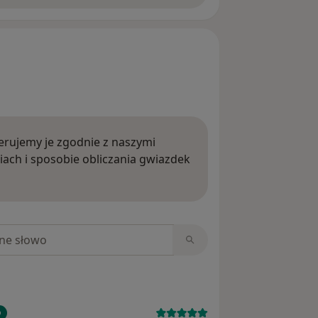
rujemy je zgodnie z naszymi
iach i sposobie obliczania gwiazdek
ięcej o opiniach
niach