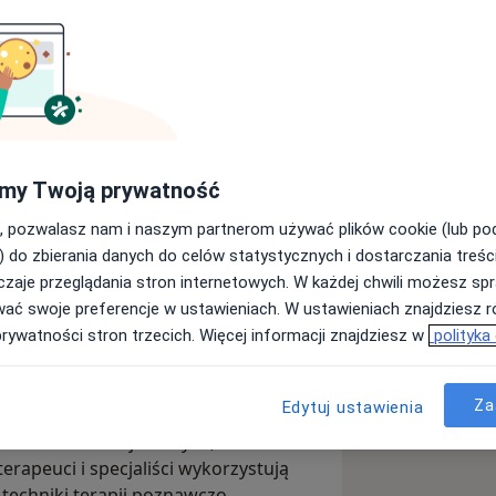
pii CBT i Seksuologii Jakub
my Twoją prywatność
Wyślij wiadomość
, pozwalasz nam i naszym partnerom używać plików cookie (lub p
) do zbierania danych do celów statystycznych i dostarczania treśc
zaje przeglądania stron internetowych. W każdej chwili możesz spr
Adresy
Opinie
wać swoje preferencje w ustawieniach. W ustawieniach znajdziesz ró
prywatności stron trzecich. Więcej informacji znajdziesz w
polityka
Za
Edytuj ustawienia
alnej i seksuologii oferuje
roblemów emocjonalnych,
erapeuci i specjaliści wykorzystują
techniki terapii poznawczo-