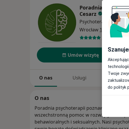
Poradnia Psychotera
Cesarz
Psychoterapia
więcej
Wrocław
1 adres
87 opinii
Szanuje
Umów wizytę
Akceptując
technologii
Twoje zwyc
O nas
Usługi
Specjaliści
zaktualizo
do polityk 
O nas
Poradnia psychoterapii poznawczo-behawior
wszechstronną pomoc w rozwiązywaniu p
behawioralnych i seksualnych. Nasi psychot
swoje bogate doświadczenie kliniczne oraz 