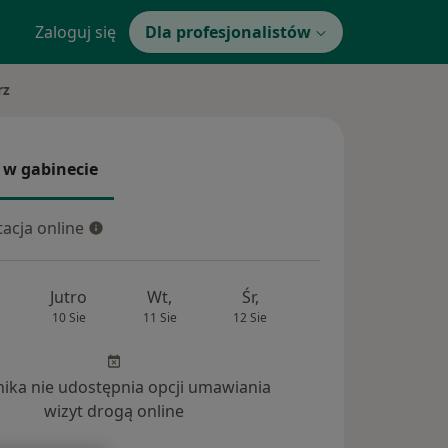
Zaloguj się
Dla profesjonalistów
rz
 w gabinecie
 gabinecie
acja online
cja online
Jutro
Wt,
Śr,
Czw,
Pt,
10 Sie
11 Sie
12 Sie
13 Sie
14 Si
inika nie udostępnia opcji umawiania
wizyt drogą online