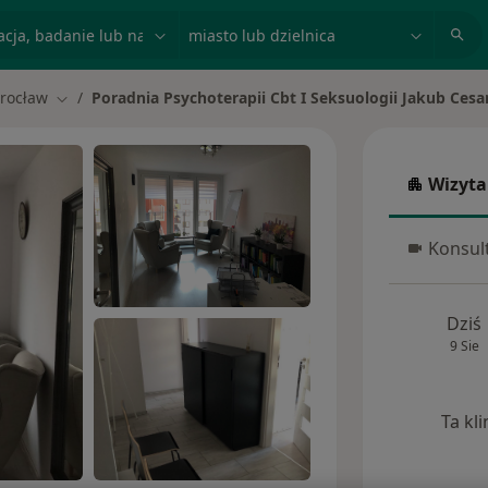
acja, badanie lub nazwisko
miasto lub dzielnica
rocław
Poradnia Psychoterapii Cbt I Seksuologii Jakub Cesa
miasto
Zmień miasto
Wizyta
Wizyta w
Konsult
Konsulta
Dziś
9 Sie
Ta kl