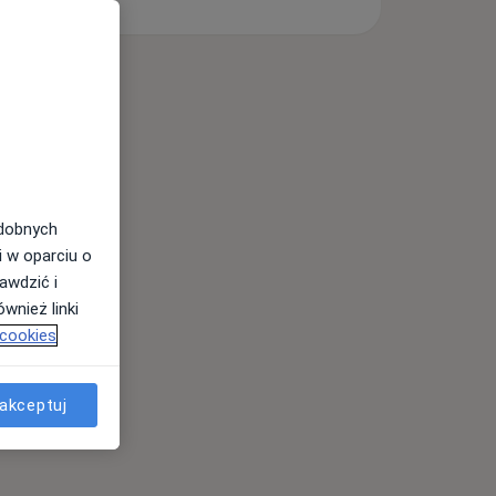
odobnych
i w oparciu o
awdzić i
wnież linki
 cookies
akceptuj