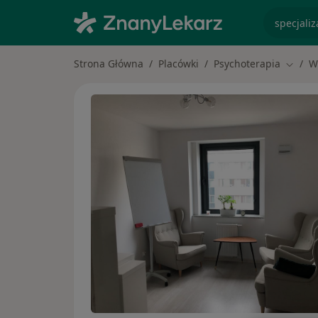
specjaliz
Strona Główna
Placówki
Psychoterapia
W
Zmień 