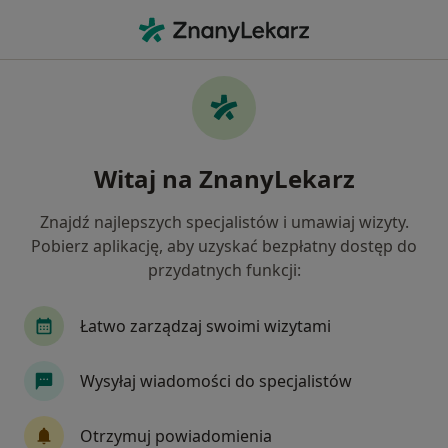
Me
Nadczynność Tarczycy • Bytom, Polska
Filtry
• 1
Ubezpieczenie
Map
Nadczynność tarczycy specjaliści w Bytomiu
Witaj na ZnanyLekarz
Jak działają wyniki wyszukiwania
Znajdź najlepszych specjalistów i umawiaj wizyty.
Pobierz aplikację, aby uzyskać bezpłatny dostęp do
Jakiego specjalisty szukasz?
przydatnych funkcji:
Dietetyk
Endokrynolog
Internista
Ch
Łatwo zarządzaj swoimi wizytami
Wysyłaj wiadomości do specjalistów
Otrzymuj powiadomienia