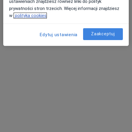
ustawieniach znajdziesz również linki do polityk
Poproś o wizytę
prywatności stron trzecich. Więcej informacji znajdziesz
w
polityka cookies
Zaakceptuj
Edytuj ustawienia
mgr Barbara Sitkiewicz
·
Więcej
Dietetyk
14 opinii
Adres
Online 1
Online 2
Sienkiewicza 43, Radzionków
•
Mapa
Centrum Medyczne Medici
Konsultacja dietetyczna
200 zł