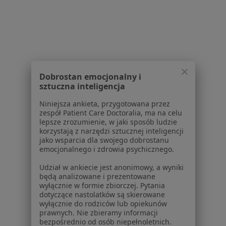
1
2
Powiązane wyszukiwania
Dobrostan emocjonalny i
W pobliżu Bytomia
sztuczna inteligencja
Nadczynność tarczycy w Katowicach
Niniejsza ankieta, przygotowana przez
Nadczynność tarczycy w Gliwicach
zespół Patient Care Doctoralia, ma na celu
lepsze zrozumienie, w jaki sposób ludzie
Nadczynność tarczycy w Zabrzu
korzystają z narzędzi sztucznej inteligencji
jako wsparcia dla swojego dobrostanu
Nadczynność tarczycy w Tychach
emocjonalnego i zdrowia psychicznego.
Nadczynność tarczycy w Dąbrowie Górniczej
Udział w ankiecie jest anonimowy, a wyniki
będą analizowane i prezentowane
Więcej (14)
wyłącznie w formie zbiorczej. Pytania
dotyczące nastolatków są skierowane
Więcej w kategorii: W pobliżu Bytomia
wyłącznie do rodziców lub opiekunów
prawnych. Nie zbieramy informacji
Schorzenia w Bytomiu
bezpośrednio od osób niepełnoletnich.