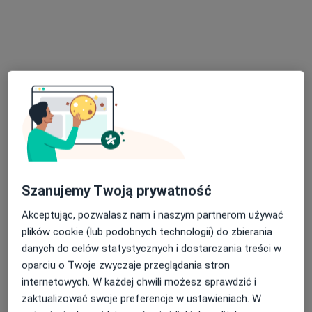
mgr Kalina Walas
·
Więcej
Dietetyk
27 opinii
Szanujemy Twoją prywatność
Adres 1
Adres 2
Akceptując, pozwalasz nam i naszym partnerom używać
Bolesława Chrobrego 30/1, Bytom
•
Mapa
plików cookie (lub podobnych technologii) do zbierania
Dietetyk Kliniczny Kalina Walas
danych do celów statystycznych i dostarczania treści w
oparciu o Twoje zwyczaje przeglądania stron
II wizyta - dostosowane indywidualnie do Pacjenta zalecenia
200 zł
internetowych. W każdej chwili możesz sprawdzić i
Specjalista nie oferuje umawiania online pod tym adresem.
zaktualizować swoje preferencje w ustawieniach. W