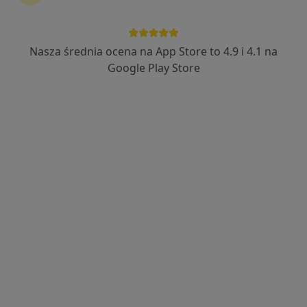
Nasza średnia ocena na App Store to 4.9 i 4.1 na
Bezpieczne płatności
Google Play Store
lek. Olga Grzelak
·
Więcej
W trakcie specjalizacji (Endokrynolog)
88 opinii
Plac Akademicki 15/6, Bytom
•
Mapa
Śląski Ośrodek Onkologii Sanivitas
Konsultacja endokrynologiczna
od 250 zł
Specjalista nie oferuje umawiania online pod tym adresem.
Poproś o wizytę