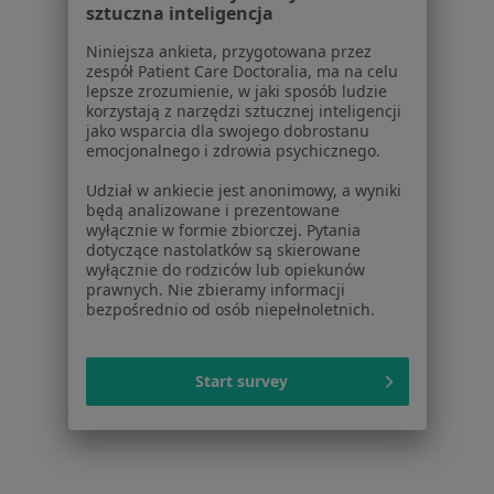
Polityka prywatności profesjonalistów
sztuczna inteligencja
Polityka prywatności dla profesjonalistów, których
Niniejsza ankieta, przygotowana przez
dane pozyskaliśmy samodzielnie
zespół Patient Care Doctoralia, ma na celu
Polityka cookies
lepsze zrozumienie, w jaki sposób ludzie
Jak działają wyniki wyszukiwania
korzystają z narzędzi sztucznej inteligencji
jako wsparcia dla swojego dobrostanu
Dostępność
emocjonalnego i zdrowia psychicznego.
O nas
Praca
Udział w ankiecie jest anonimowy, a wyniki
Rekrutujemy!
będą analizowane i prezentowane
Partnerzy
wyłącznie w formie zbiorczej. Pytania
Centrum prasowe
dotyczące nastolatków są skierowane
Kontakt
wyłącznie do rodziców lub opiekunów
prawnych. Nie zbieramy informacji
bezpośrednio od osób niepełnoletnich.
Dla pacjentów
Lekarze
Placówki medyczne
Start survey
Pytania i odpowiedzi
Usługi i zabiegi
Choroby
Pomoc