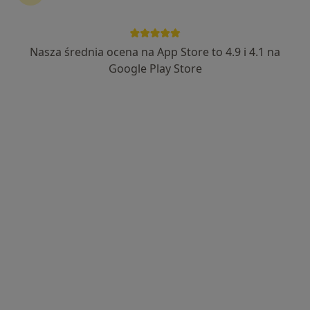
Nasza średnia ocena na App Store to 4.9 i 4.1 na
Google Play Store
Bezpieczne płatności
mgr Agnieszka Kaszuba-Czana
·
Więcej
Dietetyk
21 opinii
Adres
Online
Piastowska 11, Tarnowskie Góry
•
Mapa
Centrum Medyczne HugCare
Konsultacja dietetyczna dzieci
200 zł
Specjalista nie oferuje umawiania online pod tym adresem.
Poproś o wizytę