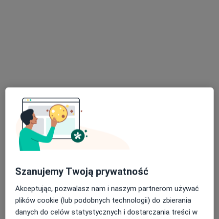
Bezpieczne płatności
lek. Tomasz Miś
·
Więcej
Endokrynolog
100 opinii
Piastowska 4, Tarnowskie Góry
•
Mapa
Caalm Clinic
Szanujemy Twoją prywatność
Konsultacja endokrynologiczna
280 zł
Specjalista nie oferuje umawiania online pod tym adresem.
Akceptując, pozwalasz nam i naszym partnerom używać
plików cookie (lub podobnych technologii) do zbierania
Poproś o wizytę
danych do celów statystycznych i dostarczania treści w