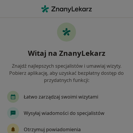
Me
Nadczynność Tarczycy • Tarnowskie Góry, śląskie
Filtry
• 1
Ubezpieczenie
Map
Nadczynność tarczycy specjaliści w
Witaj na ZnanyLekarz
Tarnowskich Górach
Jak działają wyniki wyszukiwania
Znajdź najlepszych specjalistów i umawiaj wizyty.
Pobierz aplikację, aby uzyskać bezpłatny dostęp do
przydatnych funkcji:
Jakiego specjalisty szukasz?
Dietetyk
Endokrynolog
Ultrasonografista
Łatwo zarządzaj swoimi wizytami
Wysyłaj wiadomości do specjalistów
Otrzymuj powiadomienia