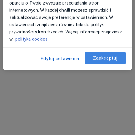
oparciu o Twoje zwyczaje przeglądania stron
internetowych. W każdej chwili możesz sprawdzić i
zaktualizować swoje preferencje w ustawieniach. W
ustawieniach znajdziesz również linki do polityk
prywatności stron trzecich. Więcej informacji znajdziesz
w
polityka cookies
Zaakceptuj
Edytuj ustawienia
lek. Maria Leksowska-Pawliczek
·
Więcej
Endokrynolog, Internista, Androlog
173 opinie
Adres
Online
Słoneczników 23, Tarnowskie Góry
•
Mapa
Leomed Centrum Medyczne
Konsultacja endokrynologiczna
250 zł
Specjalista nie oferuje umawiania online pod tym adresem.