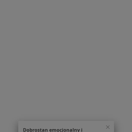
Zawał serca w Tarnowskich Górach
Choroba Alzheimera w Tarnowskich Górach
Choroby serca w Tarnowskich Górach
Więcej (15)
Więcej w kategorii: Schorzenia w Tarnowskic
Nadczynność Tarczycy Specjaliści W Tarnowskich Górach
Serwis
Regulamin
Polityka prywatności pacjentów
Dobrostan emocjonalny i