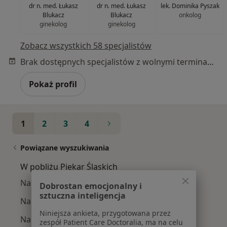
dr n. med. Łukasz
dr n. med. Łukasz
lek. Dominika Pyszak
Blukacz
Blukacz
onkolog
ginekolog
ginekolog
Zobacz wszystkich 58 specjalistów
Brak dostępnych specjalistów z wolnymi terminami w tym centrum medycznym.
Pokaż profil
1
2
3
4
Powiązane wyszukiwania
W pobliżu Piekar Śląskich
Nadczynność tarczycy w Katowicach
Dobrostan emocjonalny i
sztuczna inteligencja
Nadczynność tarczycy w Gliwicach
Niniejsza ankieta, przygotowana przez
Nadczynność tarczycy w Zabrzu
zespół Patient Care Doctoralia, ma na celu