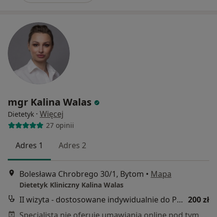
mgr Kalina Walas
·
Więcej
Dietetyk
27 opinii
Adres 1
Adres 2
Bolesława Chrobrego 30/1, Bytom
•
Mapa
Dietetyk Kliniczny Kalina Walas
II wizyta - dostosowane indywidualnie do Pacjenta zalecenia
200 zł
Specjalista nie oferuje umawiania online pod tym adresem.