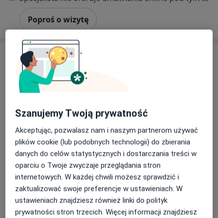
Poproś o wizytę
Szanujemy Twoją prywatność
Akceptując, pozwalasz nam i naszym partnerom używać
Bezpieczne płatności
plików cookie (lub podobnych technologii) do zbierania
lek. Olga Grzelak
danych do celów statystycznych i dostarczania treści w
·
Więcej
W trakcie specjalizacji (Endokrynolog)
oparciu o Twoje zwyczaje przeglądania stron
88 opinii
internetowych. W każdej chwili możesz sprawdzić i
Plac Akademicki 15/6, Bytom
•
Mapa
zaktualizować swoje preferencje w ustawieniach. W
Śląski Ośrodek Onkologii Sanivitas
ustawieniach znajdziesz również linki do polityk
Konsultacja endokrynologiczna
od 250 zł
prywatności stron trzecich. Więcej informacji znajdziesz