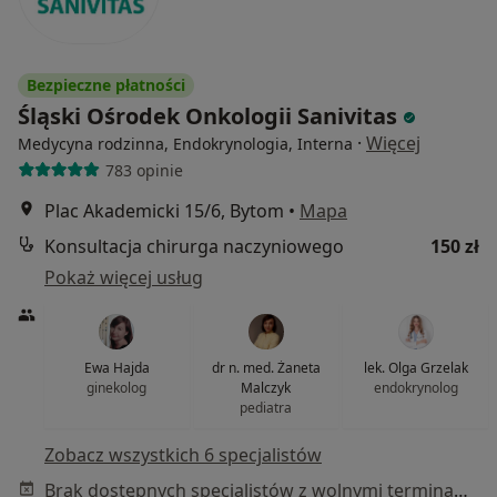
Bezpieczne płatności
Śląski Ośrodek Onkologii Sanivitas
·
Więcej
Medycyna rodzinna, Endokrynologia, Interna
783 opinie
Plac Akademicki 15/6, Bytom
•
Mapa
Konsultacja chirurga naczyniowego
150 zł
Pokaż więcej usług
Ewa Hajda
dr n. med. Żaneta
lek. Olga Grzelak
ginekolog
Malczyk
endokrynolog
pediatra
Zobacz wszystkich 6 specjalistów
Brak dostępnych specjalistów z wolnymi terminami w tym centrum medycznym.