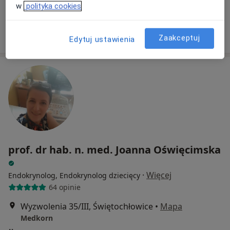
w
polityka cookies
Specjalista nie oferuje umawiania online pod tym adresem.
Poproś o wizytę
Zaakceptuj
Edytuj ustawienia
prof. dr hab. n. med. Joanna Oświęcimska
·
Więcej
Endokrynolog, Endokrynolog dziecięcy
64 opinie
Wyzwolenia 35/III, Świętochłowice
•
Mapa
Medkorn