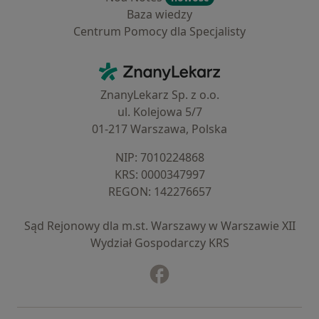
Baza wiedzy
Centrum Pomocy dla Specjalisty
Kontakt
ZnanyLekarz - Strona główna
ZnanyLekarz Sp. z o.o.
ul. Kolejowa 5/7
01-217 Warszawa, Polska
NIP: ⁠7010224868
KRS: ⁠0000347997
REGON: ⁠142276657
Sąd Rejonowy dla m.st. Warszawy w Warszawie XII
Wydział Gospodarczy KRS
Facebook
otwiera się w nowej karcie