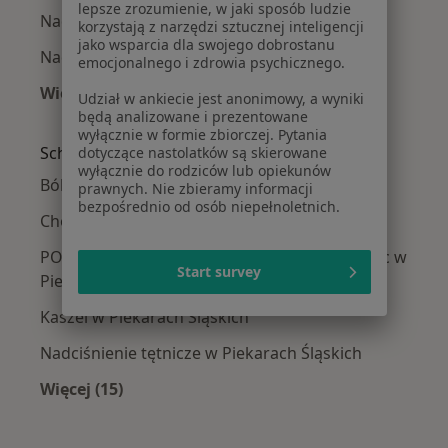
lepsze zrozumienie, w jaki sposób ludzie
Nadczynność tarczycy w Tychach
korzystają z narzędzi sztucznej inteligencji
jako wsparcia dla swojego dobrostanu
Nadczynność tarczycy w Dąbrowie Górniczej
emocjonalnego i zdrowia psychicznego.
Więcej (14)
Udział w ankiecie jest anonimowy, a wyniki
Więcej w kategorii: W pobliżu Piekar Śląskich
będą analizowane i prezentowane
wyłącznie w formie zbiorczej. Pytania
Schorzenia w Piekarach Śląskich
dotyczące nastolatków są skierowane
wyłącznie do rodziców lub opiekunów
Bóle brzucha w Piekarach Śląskich
prawnych. Nie zbieramy informacji
bezpośrednio od osób niepełnoletnich.
Choroby wewnętrzne w Piekarach Śląskich
POChP – przewlekła obturacyjna choroba płuc w
Start survey
Piekarach Śląskich
Kaszel w Piekarach Śląskich
Nadciśnienie tętnicze w Piekarach Śląskich
Więcej (15)
Więcej w kategorii: Schorzenia w Piekarach Śl