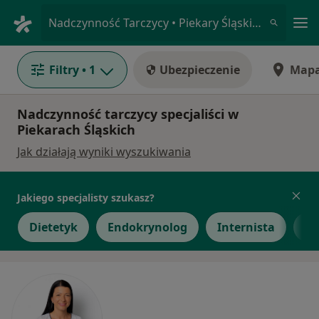
Me
Nadczynność Tarczycy • Piekary Śląskie, śląskie
Filtry
• 1
Ubezpieczenie
Map
Nadczynność tarczycy specjaliści w
Piekarach Śląskich
Jak działają wyniki wyszukiwania
Jakiego specjalisty szukasz?
Dietetyk
Endokrynolog
Internista
Ka