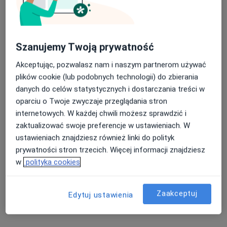
Szanujemy Twoją prywatność
Akceptując, pozwalasz nam i naszym partnerom używać
Alimed Centrum Medyczne
plików cookie (lub podobnych technologii) do zbierania
·
Więcej
Medycyna pracy, Endokrynologia, Ginekologia
danych do celów statystycznych i dostarczania treści w
3165 opinii
oparciu o Twoje zwyczaje przeglądania stron
internetowych. W każdej chwili możesz sprawdzić i
Krawczyka 1, Mikołów
•
Mapa
zaktualizować swoje preferencje w ustawieniach. W
Konsultacja lekarza medycyny pracy
od 80 zł
ustawieniach znajdziesz również linki do polityk
Pokaż więcej usług
prywatności stron trzecich. Więcej informacji znajdziesz
w
polityka cookies
lek. Kamil Krupa
lek. Katarzyna
lek. Krzysztof Blaska
Zaakceptuj
Edytuj ustawienia
radiolog
Kniewska-Jarząbek
urolog
radiolog