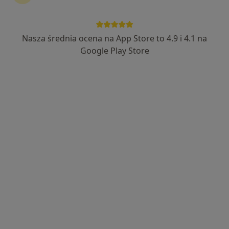
Nasza średnia ocena na App Store to 4.9 i 4.1 na
lek. Marek Wacławik
Google Play Store
·
Więcej
Endokrynolog
371 opinii
Krawczyka 1, Mikołów
•
Mapa
Alimed Centrum Medyczne
Konsultacja endokrynologiczna
250 zł
Specjalista nie oferuje umawiania online pod tym adresem.
Poproś o wizytę