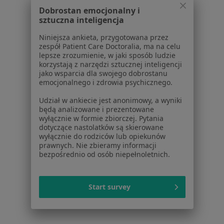
Nadczynność tarczycy w Tychach
Dobrostan emocjonalny i
sztuczna inteligencja
Nadczynność tarczycy w Dąbrowie Górniczej
Niniejsza ankieta, przygotowana przez
Więcej (14)
zespół Patient Care Doctoralia, ma na celu
Więcej w kategorii: W pobliżu Mikołowa
lepsze zrozumienie, w jaki sposób ludzie
korzystają z narzędzi sztucznej inteligencji
Schorzenia w Mikołowie
jako wsparcia dla swojego dobrostanu
emocjonalnego i zdrowia psychicznego.
Nadciśnienie tętnicze w Mikołowie
Udział w ankiecie jest anonimowy, a wyniki
Wady serca w Mikołowie
będą analizowane i prezentowane
wyłącznie w formie zbiorczej. Pytania
Zaburzenia rytmu serca w Mikołowie
dotyczące nastolatków są skierowane
wyłącznie do rodziców lub opiekunów
Zawał serca w Mikołowie
prawnych. Nie zbieramy informacji
bezpośrednio od osób niepełnoletnich.
Choroba niedokrwienna serca w Mikołowie
Więcej (15)
Więcej w kategorii: Schorzenia w Mikołowie
Start survey
Nadczynność Tarczycy Specjaliści W Mikołowie