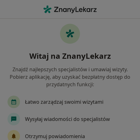
Me
Nadczynność Tarczycy • Mikołów, śląskie
Filtry
• 1
Ubezpieczenie
Map
Nadczynność tarczycy specjaliści w
Witaj na ZnanyLekarz
Mikołowie
Jak działają wyniki wyszukiwania
Znajdź najlepszych specjalistów i umawiaj wizyty.
Pobierz aplikację, aby uzyskać bezpłatny dostęp do
przydatnych funkcji:
Jakiego specjalisty szukasz?
Dietetyk
Endokrynolog
Internista
Ka
Łatwo zarządzaj swoimi wizytami
Wysyłaj wiadomości do specjalistów
Otrzymuj powiadomienia