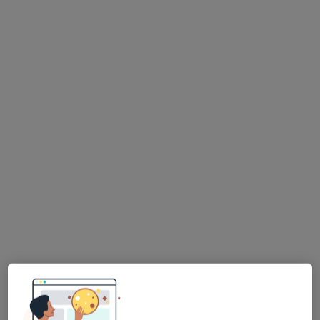
dr n. med. Iwona Zieleń-Zynek
·
Więcej
Dietetyk
Adres 1
Adres 2
Staszica 4a, Łaziska Górne
•
Mapa
Proelmed Wielospecjalistyczne Przychodnie Lekarskie
Konsultacja dietetyczna
230 zł
Specjalista nie oferuje umawiania online pod tym adresem.
Poproś o wizytę