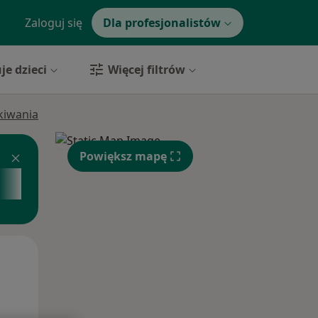
Zaloguj się
Dla profesjonalistów
je dzieci
Więcej filtrów
ukiwania
Powiększ mapę
Wt,
Śr,
Czw,
11 Sie
12 Sie
13 Sie