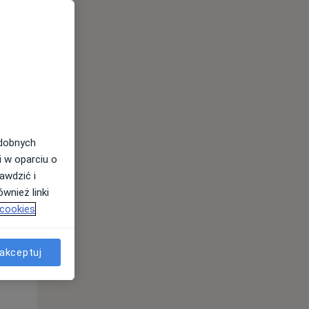
odobnych
Wt,
Śr,
Czw,
i w oparciu o
11 Sie
12 Sie
13 Sie
awdzić i
wnież linki
 cookies
akceptuj