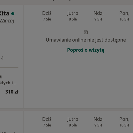
Kita
Dziś
Jutro
Ndz,
Pon,
7 Sie
8 Sie
9 Sie
10 Sie
Więcej
Umawianie online nie jest dostępne
Poproś o wizytę
 4
a
Mediqpol - Centrum Terapii Chorób Przewlekłych i Chirurgii Wielospecjalistycznej
310 zł
Dziś
Jutro
Ndz,
Pon,
7 Sie
8 Sie
9 Sie
10 Sie