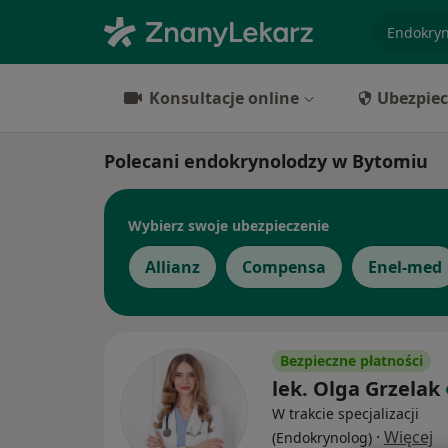
specjaliz
Konsultacje online
Ubezpiec
Polecani endokrynolodzy w Bytomiu
Wybierz swoje ubezpieczenie
Allianz
Compensa
Enel-med
Bezpieczne płatności
lek. Olga Grzelak
W trakcie specjalizacji
·
Więcej
(Endokrynolog)