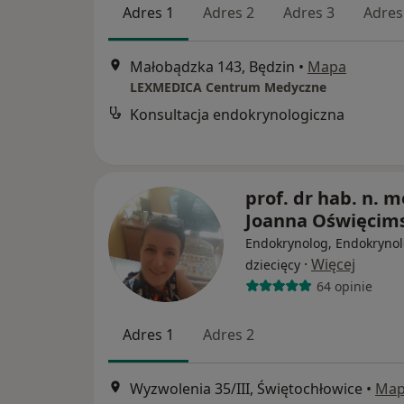
Adres 1
Adres 2
Adres 3
Adres
Małobądzka 143, Będzin
•
Mapa
LEXMEDICA Centrum Medyczne
Konsultacja endokrynologiczna
prof. dr hab. n. m
Joanna Oświęcim
Endokrynolog, Endokryno
·
Więcej
dziecięcy
64 opinie
Adres 1
Adres 2
Wyzwolenia 35/III, Świętochłowice
•
Ma