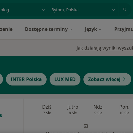
acja, badanie lub nazwisko
miasto lub dzielnica
zenie
Dostępne terminy
Język
Przyjmu
Jak działają wyniki wysz
INTER Polska
LUX MED
Zobacz więcej
Dziś
Jutro
Ndz,
Pon,
7 Sie
8 Sie
9 Sie
10 Sie