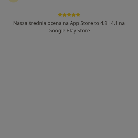
Nasza średnia ocena na App Store to 4.9 i 4.1 na
Wyróżniony
Bezpieczne płatności
Google Play Store
lek. Karolina Białek
·
Więcej
Psychiatra
201 opinii
Adres
Online
Diamentowa 3, Piekary Śląskie
•
Mapa
Przedsiębiorstwo Lecznicze Niepubliczny Zakład Opieki Zdrowotnej Mental Punkt sp. z o.o.
Konsultacja psychiatryczna
300 zł
Specjalista nie oferuje umawiania online pod tym adresem.
Poproś o wizytę