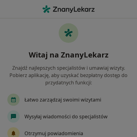
Me
Psychiatra • Bytom, Polska
Filtry
Ubezpieczenie
Mapa
Polecani psychiatrzy w Bytomiu
Witaj na ZnanyLekarz
Jak działają wyniki wyszukiwania
Znajdź najlepszych specjalistów i umawiaj wizyty.
Pobierz aplikację, aby uzyskać bezpłatny dostęp do
Wybierz swoje ubezpieczenie
przydatnych funkcji:
Allianz
Enel-med
JP MEDICA
LUX ME
Łatwo zarządzaj swoimi wizytami
Wysyłaj wiadomości do specjalistów
Otrzymuj powiadomienia