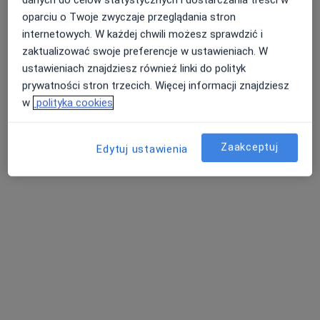
oparciu o Twoje zwyczaje przeglądania stron
internetowych. W każdej chwili możesz sprawdzić i
dr n. med. i n. o zdr.
lek. Kamil Parkitny
lek. Anna Famuła
zaktualizować swoje preferencje w ustawieniach. W
Gniewko Więckiewicz
psychiatra
psychiatra
psychiatra
ustawieniach znajdziesz również linki do polityk
prywatności stron trzecich. Więcej informacji znajdziesz
Brak dostępnych specjalistów z wolnymi terminami w tym centrum medycznym.
w
polityka cookies
Pokaż profil
Zaakceptuj
Edytuj ustawienia
Bezpieczne płatności
lek. Jacek Pająk