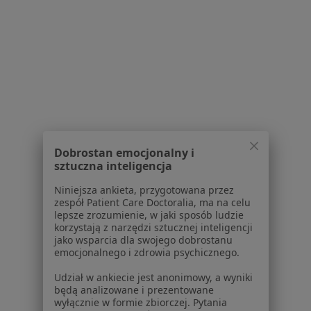
Powiązane wyszukiwania
|
Oferty pracy - Psychiatra
W pobliżu Bytomia
Psychiatrzy w Katowicach
Psychiatrzy w Gliwicach
Psychiatrzy w Sosnowcu
Psychiatrzy w Rybniku
Dobrostan emocjonalny i
sztuczna inteligencja
Psychiatrzy w Tychach
Niniejsza ankieta, przygotowana przez
Więcej (14)
zespół Patient Care Doctoralia, ma na celu
Więcej w kategorii: W pobliżu Bytomia
lepsze zrozumienie, w jaki sposób ludzie
korzystają z narzędzi sztucznej inteligencji
Najczęstsze schorzenia
jako wsparcia dla swojego dobrostanu
emocjonalnego i zdrowia psychicznego.
Depresja Bytom
Udział w ankiecie jest anonimowy, a wyniki
Nerwica Bytom
będą analizowane i prezentowane
wyłącznie w formie zbiorczej. Pytania
Zaburzenia psychiczne Bytom