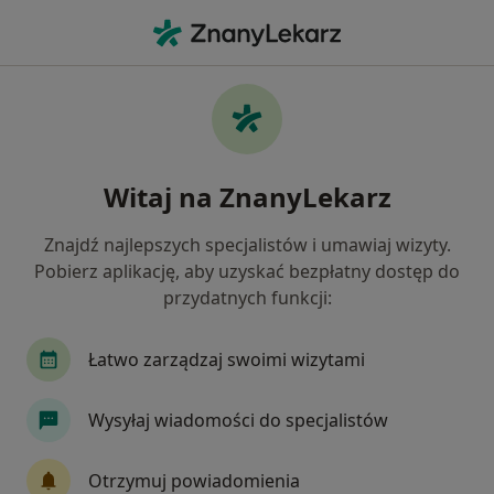
Me
Nadczynność Tarczycy • Czeladź, śląskie
Filtry
• 1
Mapa
Nadczynność tarczycy specjaliści w Czeladzi
Witaj na ZnanyLekarz
Jak działają wyniki wyszukiwania
Znajdź najlepszych specjalistów i umawiaj wizyty.
Pobierz aplikację, aby uzyskać bezpłatny dostęp do
Jakiego specjalisty szukasz?
przydatnych funkcji:
Dietetyk
Łatwo zarządzaj swoimi wizytami
Wysyłaj wiadomości do specjalistów
Otrzymuj powiadomienia