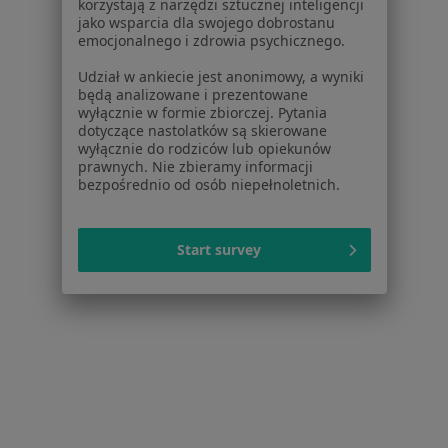
korzystają z narzędzi sztucznej inteligencji
Pytania i odpowiedzi
jako wsparcia dla swojego dobrostanu
emocjonalnego i zdrowia psychicznego.
Usługi i zabiegi
Choroby
Udział w ankiecie jest anonimowy, a wyniki
Pomoc
będą analizowane i prezentowane
wyłącznie w formie zbiorczej. Pytania
Aplikacje mobilne
dotyczące nastolatków są skierowane
Blog dla pacjentów
wyłącznie do rodziców lub opiekunów
prawnych. Nie zbieramy informacji
Dla profesjonalistów
bezpośrednio od osób niepełnoletnich.
Cennik
Dla lekarzy
Start survey
Dla placówek medycznych
Noa Notes
nowość
Baza wiedzy
Centrum Pomocy dla Specjalisty
Kontakt
ZnanyLekarz - Strona główna
ZnanyLekarz Sp. z o.o.
ul. Kolejowa 5/7