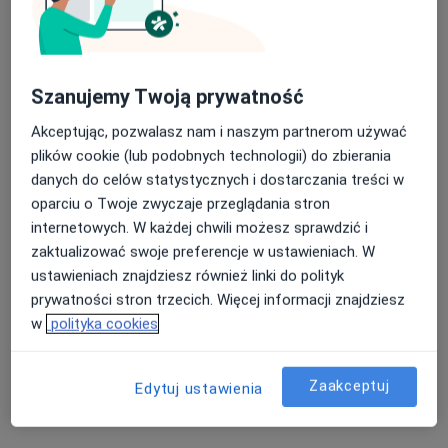
Marta Heller-Surowiec
Szanujemy Twoją prywatność
·
Więcej
Dietetyk
102 opinie
Akceptując, pozwalasz nam i naszym partnerom używać
plików cookie (lub podobnych technologii) do zbierania
Adres
Online
danych do celów statystycznych i dostarczania treści w
oparciu o Twoje zwyczaje przeglądania stron
Gdańska 13, Czeladź
•
Mapa
internetowych. W każdej chwili możesz sprawdzić i
Mój Dietetyk
zaktualizować swoje preferencje w ustawieniach. W
Konsultacja dietetyczna
180 zł
ustawieniach znajdziesz również linki do polityk
prywatności stron trzecich. Więcej informacji znajdziesz
Specjalista nie oferuje umawiania online pod tym adresem.
w
polityka cookies
Poproś o wizytę
Zaakceptuj
Edytuj ustawienia