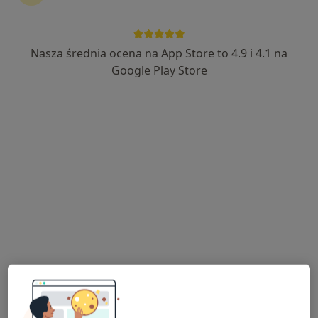
Nasza średnia ocena na App Store to 4.9 i 4.1 na
mgr Anna Jędrusik
Google Play Store
·
Więcej
Dietetyk
264 opinie
Władysława Jagiełły 4, Będzin
•
Mapa
Dietetyk Kliniczny Anna Jędrusik
Konsultacja dietetyczna
Brak ceny
Specjalista nie oferuje umawiania online pod tym adresem.
Poproś o wizytę