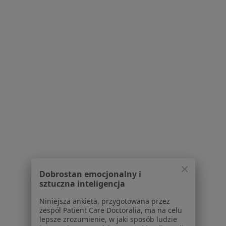
Serwis
Regulamin
Polityka prywatności pacjentów
Polityka prywatności profesjonalistów
Polityka prywatności dla profesjonalistów, których
dane pozyskaliśmy samodzielnie
Polityka cookies
Jak działają wyniki wyszukiwania
Dostępność
O nas
Praca
Rekrutujemy!
Partnerzy
Centrum prasowe
Kontakt
Dobrostan emocjonalny i
sztuczna inteligencja
Dla pacjentów
Niniejsza ankieta, przygotowana przez
zespół Patient Care Doctoralia, ma na celu
Lekarze
lepsze zrozumienie, w jaki sposób ludzie
Placówki medyczne