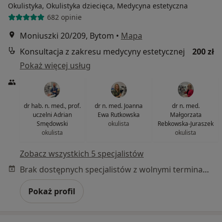
Okulistyka, Okulistyka dziecięca, Medycyna estetyczna
682 opinie
Moniuszki 20/209, Bytom
•
Mapa
Konsultacja z zakresu medycyny estetycznej
200 zł
Pokaż więcej usług
dr hab. n. med., prof.
dr n. med. Joanna
dr n. med.
uczelni Adrian
Ewa Rutkowska
Małgorzata
Smędowski
okulista
Rebkowska-Juraszek
okulista
okulista
Zobacz wszystkich 5 specjalistów
Brak dostępnych specjalistów z wolnymi terminami w tym centrum medycznym.
Pokaż profil