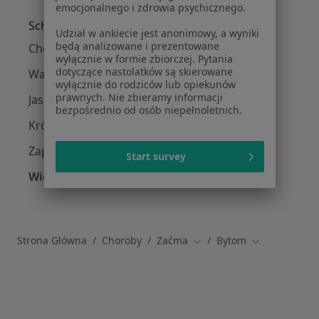
emocjonalnego i zdrowia psychicznego.
Schorzenia w Bytomiu
Udział w ankiecie jest anonimowy, a wyniki
będą analizowane i prezentowane
Choroby oczu w Bytomiu
wyłącznie w formie zbiorczej. Pytania
dotyczące nastolatków są skierowane
Wady wzroku w Bytomiu
wyłącznie do rodziców lub opiekunów
prawnych. Nie zbieramy informacji
Jaskra w Bytomiu
bezpośrednio od osób niepełnoletnich.
Krótkowzroczność w Bytomiu
Zapalenie spojówek w Bytomiu
Start survey
Więcej (15)
Więcej w kategorii: Schorzenia w Bytomiu
Strona Główna
Choroby
Zaćma
Bytom
Zmień miasto
Zmień miasto