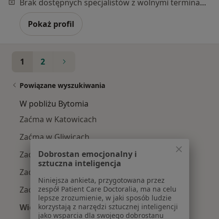
Brak dostępnych specjalistów z wolnymi terminami w tym centrum medycznym.
Pokaż profil
1
2
Powiązane wyszukiwania
W pobliżu Bytomia
Zaćma w Katowicach
Zaćma w Gliwicach
Dobrostan emocjonalny i
Zaćma w Chorzowie
sztuczna inteligencja
Zaćma w Sosnowcu
Niniejsza ankieta, przygotowana przez
Zaćma w Tychach
zespół Patient Care Doctoralia, ma na celu
lepsze zrozumienie, w jaki sposób ludzie
Więcej (14)
korzystają z narzędzi sztucznej inteligencji
jako wsparcia dla swojego dobrostanu
Więcej w kategorii: W pobliżu Bytomia