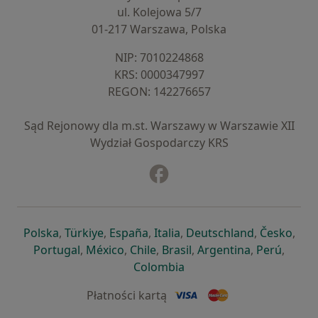
ul. Kolejowa 5/7
01-217 Warszawa, Polska
NIP: ⁠7010224868
KRS: ⁠0000347997
REGON: ⁠142276657
Sąd Rejonowy dla m.st. Warszawy w Warszawie XII
Wydział Gospodarczy KRS
Facebook
otwiera się w nowej karcie
otwiera się w nowej karcie
otwiera się w nowej karcie
otwiera się w nowej karcie
otwiera się w nowej karci
otwiera się
otwi
Polska
,
Türkiye
,
España
,
Italia
,
Deutschland
,
Česko
,
otwiera się w nowej karcie
otwiera się w nowej karcie
otwiera się w nowej karcie
otwiera się w nowej kar
otwiera się 
otwier
Portugal
,
México
,
Chile
,
Brasil
,
Argentina
,
Perú
,
otwiera się w nowej karc
Colombia
Płatności kartą