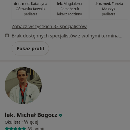
dr n. med. Katarzyna
lek. Magdalena
dr n. med. Żaneta
Górowska-Kowolik
Romańczuk
Malczyk
pediatra
lekarz rodzinny
pediatra
Zobacz wszystkich 33 specjalistów
Brak dostępnych specjalistów z wolnymi terminami w tym centrum medycznym.
Pokaż profil
lek. Michał Bogocz
·
Więcej
Okulista
39 opinii