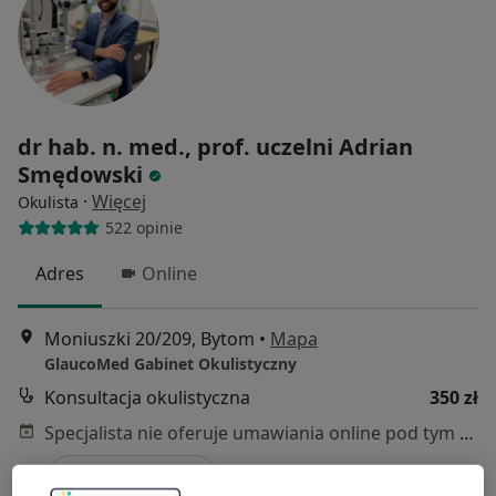
dr hab. n. med., prof. uczelni Adrian
Smędowski
·
Więcej
Okulista
522 opinie
Adres
Online
Moniuszki 20/209, Bytom
•
Mapa
GlaucoMed Gabinet Okulistyczny
Konsultacja okulistyczna
350 zł
Specjalista nie oferuje umawiania online pod tym adresem.
Poproś o wizytę