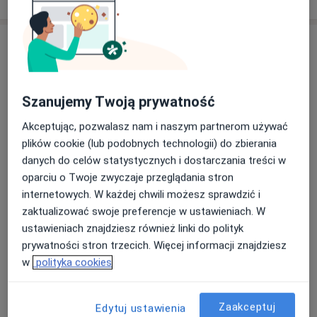
Szanujemy Twoją prywatność
Akceptując, pozwalasz nam i naszym partnerom używać
plików cookie (lub podobnych technologii) do zbierania
dr n. med. Joanna Ewa Rutkowska
danych do celów statystycznych i dostarczania treści w
·
Więcej
Okulista, Okulista dziecięcy
oparciu o Twoje zwyczaje przeglądania stron
128 opinii
internetowych. W każdej chwili możesz sprawdzić i
Moniuszki 20/209, Bytom
•
Mapa
zaktualizować swoje preferencje w ustawieniach. W
GlaucoMed Gabinet Okulistyczny
ustawieniach znajdziesz również linki do polityk
prywatności stron trzecich. Więcej informacji znajdziesz
Konsultacja okulistyczna
od 300 zł
w
polityka cookies
Specjalista nie oferuje umawiania online pod tym adresem.
Poproś o wizytę
Zaakceptuj
Edytuj ustawienia