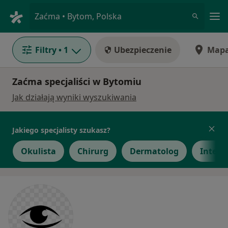
Me
Zaćma • Bytom, Polska
Filtry
• 1
Ubezpieczenie
Map
Zaćma specjaliści w Bytomiu
Jak działają wyniki wyszukiwania
Jakiego specjalisty szukasz?
Okulista
Chirurg
Dermatolog
Intern