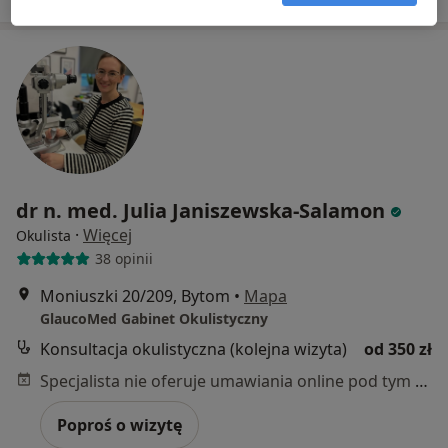
dr n. med. Julia Janiszewska-Salamon
·
Więcej
Okulista
38 opinii
Moniuszki 20/209, Bytom
•
Mapa
GlaucoMed Gabinet Okulistyczny
Konsultacja okulistyczna (kolejna wizyta)
od 350 zł
Specjalista nie oferuje umawiania online pod tym adresem.
Poproś o wizytę