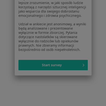
lepsze zrozumienie, w jaki sposób ludzie
Więcej (14)
korzystają z narzędzi sztucznej inteligencji
Więcej w kategorii: W pobliżu Bytomia
jako wsparcia dla swojego dobrostanu
emocjonalnego i zdrowia psychicznego.
Schorzenia w Bytomiu
Udział w ankiecie jest anonimowy, a wyniki
Nadciśnienie tętnicze w Bytomiu
będą analizowane i prezentowane
wyłącznie w formie zbiorczej. Pytania
Choroby wewnętrzne w Bytomiu
dotyczące nastolatków są skierowane
wyłącznie do rodziców lub opiekunów
Niewydolność serca w Bytomiu
prawnych. Nie zbieramy informacji
bezpośrednio od osób niepełnoletnich.
Choroby serca w Bytomiu
Choroby układu krążenia w Bytomiu
Start survey
Więcej (15)
Więcej w kategorii: Schorzenia w Bytomiu
Strona Główna
Choroby
Zaburzenia Rytmu Serca
Zmień m
Bytom
Zmień miasto