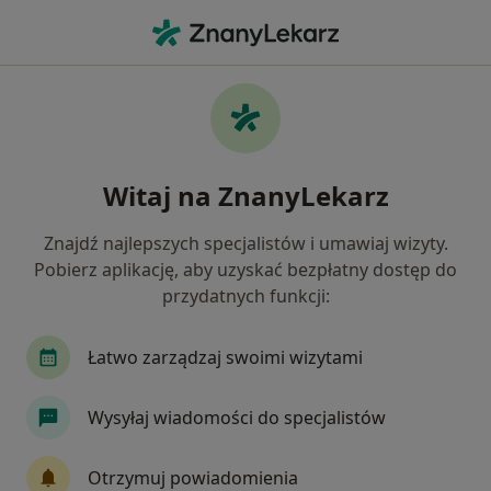
Me
Zaburzenia Rytmu Serca • Bytom, Polska
Filtry
• 1
Ubezpieczenie
Map
Zaburzenia rytmu serca specjaliści w
Witaj na ZnanyLekarz
Bytomiu
Jak działają wyniki wyszukiwania
Znajdź najlepszych specjalistów i umawiaj wizyty.
Pobierz aplikację, aby uzyskać bezpłatny dostęp do
przydatnych funkcji:
Jakiego specjalisty szukasz?
Kardiolog
Internista
Chirurg
Dermat
Łatwo zarządzaj swoimi wizytami
Wysyłaj wiadomości do specjalistów
Otrzymuj powiadomienia