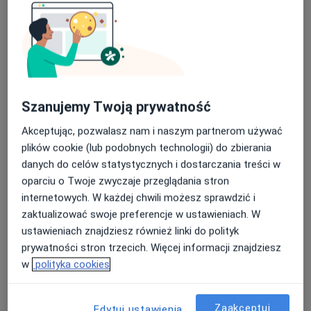
Specjalista nie oferuje umawiania online pod tym adresem.
Poproś o wizytę
Szanujemy Twoją prywatność
Akceptując, pozwalasz nam i naszym partnerom używać
plików cookie (lub podobnych technologii) do zbierania
danych do celów statystycznych i dostarczania treści w
oparciu o Twoje zwyczaje przeglądania stron
dr n. med. Agnieszka Kolaszko
internetowych. W każdej chwili możesz sprawdzić i
·
Więcej
Kardiolog
zaktualizować swoje preferencje w ustawieniach. W
205 opinii
ustawieniach znajdziesz również linki do polityk
prywatności stron trzecich. Więcej informacji znajdziesz
Adres 1
Adres 2
Online
w
polityka cookies
Stefana Żeromskiego, Bytom
•
Mapa
Zaakceptuj
Edytuj ustawienia
Poradnia Kardiologiczna, Szpital Miejski w Bytomiu