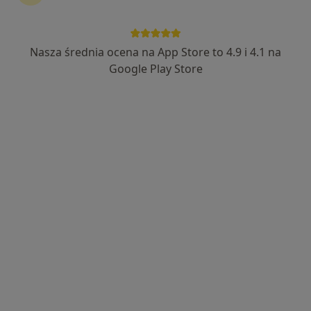
Nasza średnia ocena na App Store to 4.9 i 4.1 na
lek. Danuta Wolf
Google Play Store
·
Więcej
Kardiolog
196 opinii
Adres
Online
Stefana Żeromskiego 15/1, Bytom
•
Mapa
GABINET KARDIOLOGICZNY
Konsultacja kardiologiczna
300 zł
Specjalista nie oferuje umawiania online pod tym adresem.
Poproś o wizytę