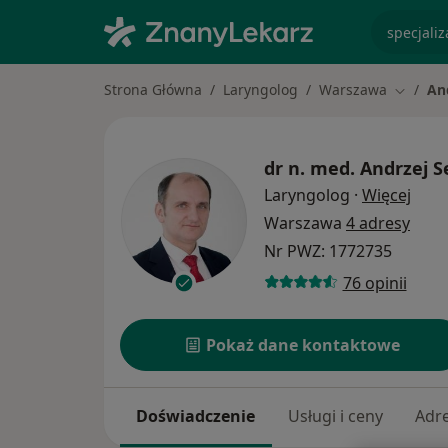
specjaliz
Strona Główna
Laryngolog
Warszawa
An
Zmień m
dr n. med.
Andrzej S
O spe
Laryngolog
·
Więcej
Warszawa
4 adresy
Nr PWZ: 1772735
76 opinii
Pokaż dane kontaktowe
Doświadczenie
Usługi i ceny
Adr