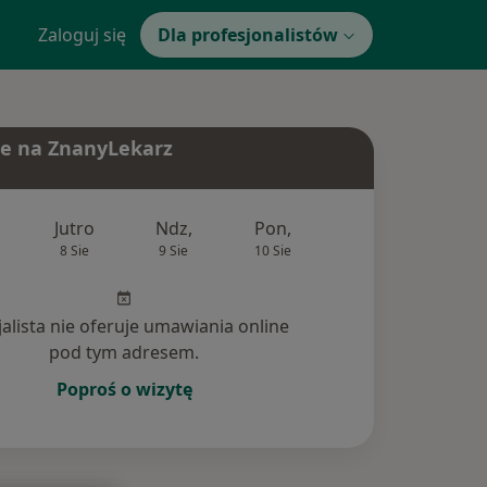
Zaloguj się
Dla profesjonalistów
e na ZnanyLekarz
Jutro
Ndz,
Pon,
Wt,
Śr,
8 Sie
9 Sie
10 Sie
11 Sie
12 Si
jalista nie oferuje umawiania online
pod tym adresem.
Poproś o wizytę