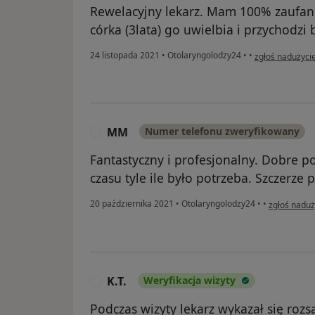
Rewelacyjny lekarz. Mam 100% zaufani
córka (3lata) go uwielbia i przychodzi 
w opinii użytko
24 listopada 2021
•
Otolaryngolodzy24
•
•
zgłoś nadużyci
MM
Numer telefonu zweryfikowany
M
Fantastyczny i profesjonalny. Dobre po
czasu tyle ile było potrzeba. Szczerze 
w opinii uż
20 października 2021
•
Otolaryngolodzy24
•
•
zgłoś naduż
K.T.
Weryfikacja wizyty
K
Podczas wizyty lekarz wykazał się ro