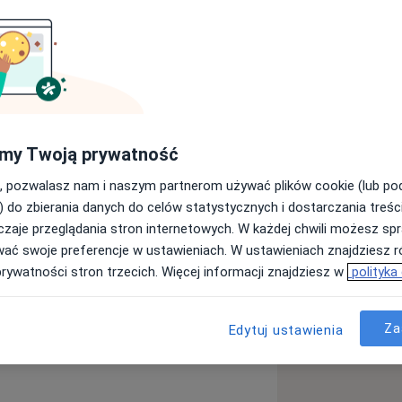
audiolog i foniatra, absolwent
my Twoją prywatność
tor pracy doktorskiej z audiologii,
Patologii Słuchu oraz Centrum Słuchu i
, pozwalasz nam i naszym partnerom używać plików cookie (lub p
em Epidemiologii i Ośrodkiem
) do zbierania danych do celów statystycznych i dostarczania treśc
nstytucie „Pomnik-Centrum Zdrowia
zaje przeglądania stron internetowych. W każdej chwili możesz spr
wać swoje preferencje w ustawieniach. W ustawieniach znajdziesz ró
prywatności stron trzecich. Więcej informacji znajdziesz w
polityka
burzeń słuchu u dzieci i dorosłych.
rening Słuchowy, dostępnej online i
Za
rodzica. Trening poprawia
Edytuj ustawienia
chowych, wspierając rozwój