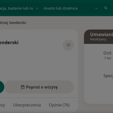
acja, badanie lub nazwisko
miasto lub dzielnica
drzej Senderski
iasto
Umawiani
Nieaktywny
enderski
cjalizacjach
Dziś
7 Sie
Spec
Poproś o wizytę
esy
Ubezpieczenia
Opinie (76)