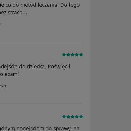
e co do metod leczenia. Do tego
bez strachu.
wnika Konto zostało usunięte
e
dejście do dziecka. Poświęcił
polecam!
ytkownika MM
ycie
zsądnym podejściem do sprawy, na