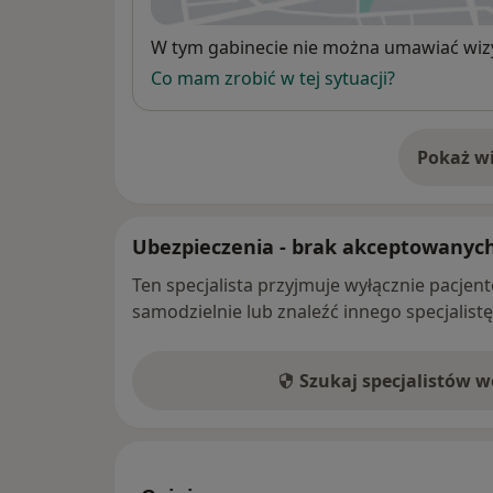
Dostępność
W tym gabinecie nie można umawiać wizy
Co mam zrobić w tej sytuacji?
Pokaż wi
o 
Ubezpieczenia - brak akceptowanyc
Ten specjalista przyjmuje wyłącznie pacje
samodzielnie lub znaleźć innego specjalist
Szukaj specjalistów 