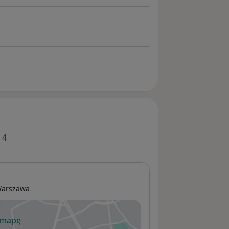
 4
arszawa
 mapę
wiera się w nowej karcie