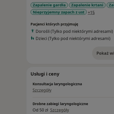
Jak podkreśla dr Senderski: „Nawet zdrowe 
Zapalenie gardła
Zapalenie krtani
Za
skupieniem uwagi na bodźcach słuchowych
a11y_sr_m
Nieprzyjemny zapach z ust
+15
mogą to zmienić.”
Pacjenci których przyjmuję
Konsultacje wyłącznie prywatne. Zapraszamy
Dorośli (Tylko pod niektórymi adresami)
Dzieci (Tylko pod niektórymi adresami)
Pokaż wi
o 
Usługi i ceny
Konsultacja laryngologiczna
Szczegóły
Drobne zabiegi laryngologiczne
Od 50 zł
Szczegóły