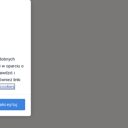
odobnych
i w oparciu o
awdzić i
wnież linki
 cookies
akceptuj