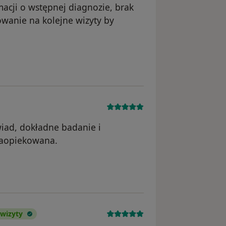
acji o wstępnej diagnozie, brak
owanie na kolejne wizyty by
nika Mc
iad, dokładne badanie i
 zaopiekowana.
wnika Dominika
 wizyty