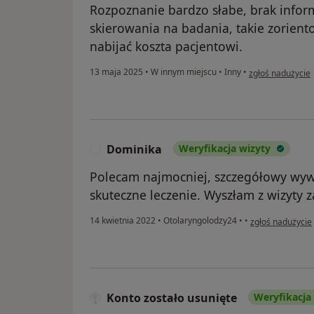
Rozpoznanie bardzo słabe, brak inform
skierowania na badania, takie zorient
nabijać koszta pacjentowi.
w opinii użytkow
13 maja 2025
•
W innym miejscu
•
Inny
•
zgłoś nadużycie
Dominika
Weryfikacja wizyty
D
Polecam najmocniej, szczegółowy wyw
skuteczne leczenie. Wyszłam z wizyty
w opinii użytko
14 kwietnia 2022
•
Otolaryngolodzy24
•
•
zgłoś nadużycie
Konto zostało usunięte
Weryfikacja