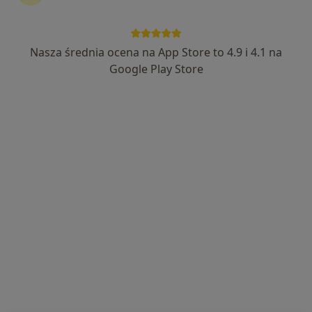
380 opinii
Obrzeżna 5, Warszawa
•
Mapa
Nasza średnia ocena na App Store to 4.9 i 4.1 na
Otolaryngolodzy24
Google Play Store
Akceptuje Świat Zdrowia
Konsultacja laryngologiczna
350 zł
Specjalista nie oferuje umawiania online pod tym adresem.
Poproś o wizytę