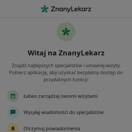
Me
Laryngolog • Warszawa, mazowieckie
Filtry
Ubezpieczenie:
Świat Zdrowia
20 polecanych laryngologów w Warszawie z
Witaj na ZnanyLekarz
Świat Zdrowia
Jak działają wyniki wyszukiwania
Znajdź najlepszych specjalistów i umawiaj wizyty.
Pobierz aplikację, aby uzyskać bezpłatny dostęp do
przydatnych funkcji:
Łatwo zarządzaj swoimi wizytami
Wysyłaj wiadomości do specjalistów
dr n. med. Marcin Musiatowicz
Otrzymuj powiadomienia
·
Więcej
Laryngolog, Laryngolog dziecięcy