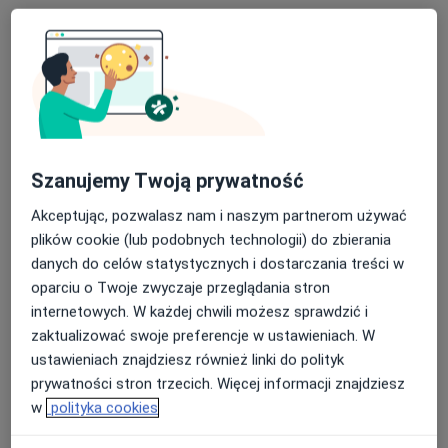
dr n. med. Paulina Szczęsnowicz-
Dąbrowska
·
Więcej
Laryngolog, Alergolog
250 opinii
Obrzeżna 5, Warszawa
•
Mapa
Otolaryngolodzy24
Akceptuje Świat Zdrowia
Szanujemy Twoją prywatność
Konsultacja alergologiczna dzieci
od 350 zł
Akceptując, pozwalasz nam i naszym partnerom używać
Specjalista nie oferuje umawiania online pod tym adresem.
plików cookie (lub podobnych technologii) do zbierania
danych do celów statystycznych i dostarczania treści w
Poproś o wizytę
oparciu o Twoje zwyczaje przeglądania stron
internetowych. W każdej chwili możesz sprawdzić i
zaktualizować swoje preferencje w ustawieniach. W
ustawieniach znajdziesz również linki do polityk
prywatności stron trzecich. Więcej informacji znajdziesz
w
polityka cookies