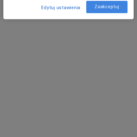
Zaakceptuj
Edytuj ustawienia
lek. Karolina Bieńkowska - Pluta
·
Więcej
W trakcie specjalizacji (Laryngolog)
14 opinii
Obrzeżna 5, Warszawa
•
Mapa
Otolaryngolodzy24
Akceptuje Świat Zdrowia
Konsultacja laryngologiczna
300 zł
Specjalista nie oferuje umawiania online pod tym adresem.
Poproś o wizytę