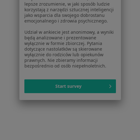
Kontakt
lepsze zrozumienie, w jaki sposób ludzie
korzystają z narzędzi sztucznej inteligencji
Dla pacjentów
jako wsparcia dla swojego dobrostanu
emocjonalnego i zdrowia psychicznego.
Lekarze
Udział w ankiecie jest anonimowy, a wyniki
Placówki medyczne
będą analizowane i prezentowane
Pytania i odpowiedzi
wyłącznie w formie zbiorczej. Pytania
Usługi i zabiegi
dotyczące nastolatków są skierowane
wyłącznie do rodziców lub opiekunów
Choroby
prawnych. Nie zbieramy informacji
Pomoc
bezpośrednio od osób niepełnoletnich.
Aplikacje mobilne
Blog dla pacjentów
Start survey
Dla profesjonalistów
Cennik
Dla lekarzy
Dla placówek medycznych
Noa Notes
nowość
Baza wiedzy
Centrum Pomocy dla Specjalisty