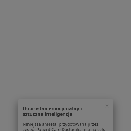
Serwis
Regulamin
Polityka prywatności pacjentów
Polityka prywatności profesjonalistów
Polityka prywatności dla profesjonalistów, których
dane pozyskaliśmy samodzielnie
Polityka cookies
Jak działają wyniki wyszukiwania
Dostępność
O nas
Dobrostan emocjonalny i
Praca
Rekrutujemy!
sztuczna inteligencja
Partnerzy
Niniejsza ankieta, przygotowana przez
Centrum prasowe
zespół Patient Care Doctoralia, ma na celu