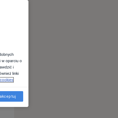
odobnych
Pon,
Wt,
Śr,
i w oparciu o
10 Sie
11 Sie
12 Sie
awdzić i
wnież linki
 cookies
akceptuj