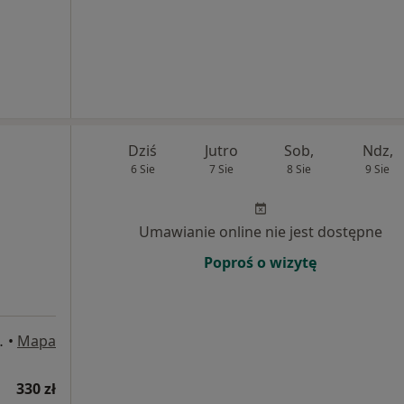
Dziś
Jutro
Sob,
Ndz,
6 Sie
7 Sie
8 Sie
9 Sie
Umawianie online nie jest dostępne
Poproś o wizytę
 Września, Warszawa
•
Mapa
330 zł