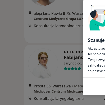
aleja Jana Pawła II 78, Warszawa
•
Mapa
Konsultacja laryngologiczna
Szanuje
Akceptując
dr n. med. Anna
technologii
Fabijańska
Twoje zwyc
Laryngolog, Audiolog, fon
zaktualizo
36 opinii
do polityk 
Prosta 36, Warszawa
•
Mapa
Medicover Centrum Medyczne Prosta
Konsultacja laryngologiczna