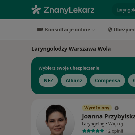
specjaliz
Konsultacje online
Ubezpiec
Laryngolodzy Warszawa Wola
Wybierz swoje ubezpieczenie
NFZ
Allianz
Compensa
Wyróżniony
Joanna Przybylsk
·
Więcej
Laryngolog
12 opinii