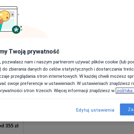
Poproś o wizytę
Centrum Medyczne Grupa LUX MED - Warszawa, Al. Jana Pawła II 78
od 349 zł
my Twoją prywatność
, pozwalasz nam i naszym partnerom używać plików cookie (lub p
Dziś
Jutro
Sob,
Ndz,
) do zbierania danych do celów statystycznych i dostarczania treśc
6 Sie
7 Sie
8 Sie
9 Sie
zaje przeglądania stron internetowych. W każdej chwili możesz spr
iatra
wać swoje preferencje w ustawieniach. W ustawieniach znajdziesz ró
prywatności stron trzecich. Więcej informacji znajdziesz w
polityka
Umawianie online nie jest dostępne
Poproś o wizytę
Za
Edytuj ustawienia
od 355 zł