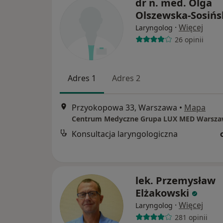
dr n. med. Olga
Olszewska-Sosińs
·
Więcej
Laryngolog
26 opinii
Adres 1
Adres 2
Przyokopowa 33, Warszawa
•
Mapa
Konsultacja laryngologiczna
lek. Przemysław
Elżakowski
·
Więcej
Laryngolog
281 opinii