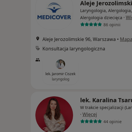
Aleje Jerozolimsk
Laryngologia, Alergologia,
·
Wi
Alergologia dziecięca
86 opinii
Aleje Jerozolimskie 96, Warszawa
•
Map
Konsultacja laryngologiczna
lek. Jaromir Ciszek
laryngolog
lek. Karalina Tsa
W trakcie specjalizacji (La
·
Więcej
44 opinie