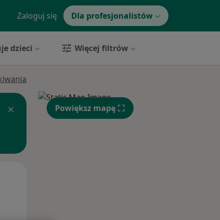
Zaloguj się
Dla profesjonalistów
je dzieci
Więcej filtrów
ukiwania
Powiększ mapę
Pon,
Wt,
Śr,
10 Sie
11 Sie
12 Sie