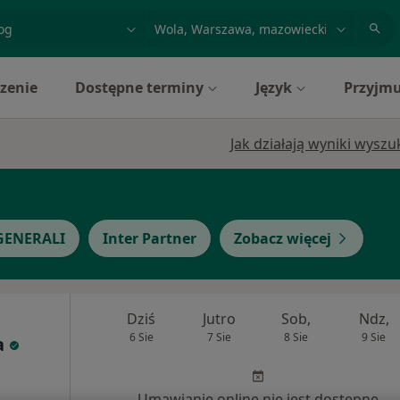
acja, badanie lub nazwisko
miasto lub dzielnica
zenie
Dostępne terminy
Język
Przyjmu
Jak działają wyniki wysz
GENERALI
Inter Partner
Zobacz więcej
Dziś
Jutro
Sob,
Ndz,
6 Sie
7 Sie
8 Sie
9 Sie
a
Umawianie online nie jest dostępne