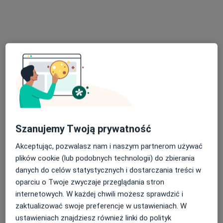
Franciszka Klimczaka 6A/u4, Warszawa
•
Mapa
Twój Pediatra
Konsultacja pediatryczna
240 zł
Specjalista nie oferuje umawiania online pod tym adresem.
Poproś o wizytę
Szanujemy Twoją prywatność
Akceptując, pozwalasz nam i naszym partnerom używać
plików cookie (lub podobnych technologii) do zbierania
danych do celów statystycznych i dostarczania treści w
oparciu o Twoje zwyczaje przeglądania stron
internetowych. W każdej chwili możesz sprawdzić i
Rafał Wasiak
zaktualizować swoje preferencje w ustawieniach. W
ustawieniach znajdziesz również linki do polityk
·
Więcej
Lekarz rodzinny, Lekarz pierwszego kontaktu