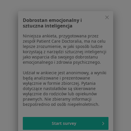
Powiązane wyszukiwania
Dobrostan emocjonalny i
W pobliżu Warszawy
sztuczna inteligencja
Ból gardła w Piasecznie
Niniejsza ankieta, przygotowana przez
zespół Patient Care Doctoralia, ma na celu
Ból gardła w Wołominie
lepsze zrozumienie, w jaki sposób ludzie
korzystają z narzędzi sztucznej inteligencji
Ból gardła w Grodzisku Mazowieckim
jako wsparcia dla swojego dobrostanu
emocjonalnego i zdrowia psychicznego.
Ból gardła w Zielonce
Udział w ankiecie jest anonimowy, a wyniki
Ból gardła w Józefosławiu
będą analizowane i prezentowane
wyłącznie w formie zbiorczej. Pytania
Więcej (11)
dotyczące nastolatków są skierowane
Więcej w kategorii: W pobliżu Warszawy
wyłącznie do rodziców lub opiekunów
prawnych. Nie zbieramy informacji
Schorzenia w Warszawie
bezpośrednio od osób niepełnoletnich.
Nadciśnienie tętnicze w Warszawie
Niewydolność serca w Warszawie
Start survey