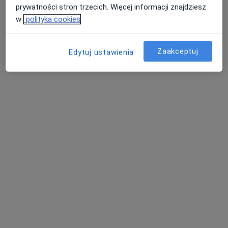
prywatności stron trzecich. Więcej informacji znajdziesz
2042 opinie
w
polityka cookies
Adres
Online
Zaakceptuj
Edytuj ustawienia
Pokorna 2/U2, Warszawa
•
Mapa
Centrum Medyczne MDT Medical
Konsultacja internistyczna
260 zł
Specjalista nie oferuje umawiania online pod tym adresem.
Poproś o wizytę