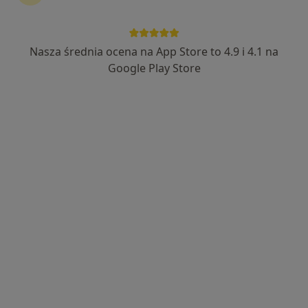
Nasza średnia ocena na App Store to 4.9 i 4.1 na
Bezpieczne płatności
Google Play Store
lek. Łukasz Durajski
Lekarz pierwszego kontaktu, W trakcie specjalizacji (Pediatra)
261 opinii
Adres 1
Adres 2
Online
Przykoszarowa 16, Warszawa
•
Mapa
Dr Durajski Clinic Łukasz Durajski
Konsultacja internistyczna
250 zł
Specjalista nie oferuje umawiania online pod tym adresem.
Poproś o wizytę