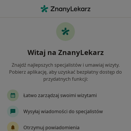
Me
Ból Gardła • Warszawa, mazowieckie
Filtry
• 1
Ubezpieczenie
Map
Ból gardła specjaliści w Warszawie
Witaj na ZnanyLekarz
Jak działają wyniki wyszukiwania
Znajdź najlepszych specjalistów i umawiaj wizyty.
Pobierz aplikację, aby uzyskać bezpłatny dostęp do
Jakiego specjalisty szukasz?
przydatnych funkcji:
Laryngolog
Internista
Pediatra
Chir
Łatwo zarządzaj swoimi wizytami
Wysyłaj wiadomości do specjalistów
Otrzymuj powiadomienia