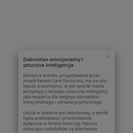
Wiktorii Wiedeńskiej 9A, Warszawa
•
Mapa
Konsultacja laryngologiczna
400 zł
lek. Igor Anurin
laryngolog
Brak dostępnych specjalistów z wolnymi terminami w tym centrum medycznym.
Dobrostan emocjonalny i
sztuczna inteligencja
Pokaż profil
Niniejsza ankieta, przygotowana przez
zespół Patient Care Doctoralia, ma na celu
lepsze zrozumienie, w jaki sposób ludzie
korzystają z narzędzi sztucznej inteligencji
1
2
3
4
jako wsparcia dla swojego dobrostanu
emocjonalnego i zdrowia psychicznego.
Powiązane wyszukiwania
Udział w ankiecie jest anonimowy, a wyniki
będą analizowane i prezentowane
Inne dzielnice w Warszawie
wyłącznie w formie zbiorczej. Pytania
dotyczące nastolatków są skierowane
Laryngolodzy Śródmieście