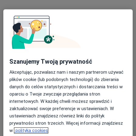
Mille Medica Centrum Laryngologii
·
Więcej
Laryngologia, Dermatologia, Interna
307 opinii
Franciszka Lanciego 13 lok. 4 i 5, Warszawa
•
Mapa
Szanujemy Twoją prywatność
Konsultacja laryngologiczna
od 280 zł
Pokaż więcej usług
Akceptując, pozwalasz nam i naszym partnerom używać
plików cookie (lub podobnych technologii) do zbierania
danych do celów statystycznych i dostarczania treści w
oparciu o Twoje zwyczaje przeglądania stron
dr hab. n. med.
dr n. med. Ewa
dr n. med. Olga Jurek-
internetowych. W każdej chwili możesz sprawdzić i
Wojciech Kukwa
Migacz
Matusiak
laryngolog
laryngolog
laryngolog
zaktualizować swoje preferencje w ustawieniach. W
ustawieniach znajdziesz również linki do polityk
Brak dostępnych specjalistów z wolnymi terminami w tym centrum medycznym.
prywatności stron trzecich. Więcej informacji znajdziesz
w
polityka cookies
Pokaż profil