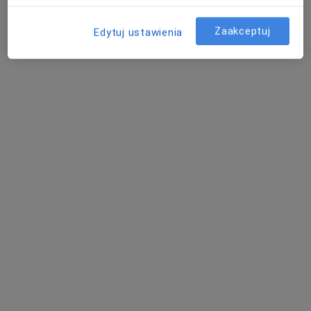
Zaakceptuj
Edytuj ustawienia
dr n. med. Piotr Wójtowicz
·
Więcej
Laryngolog
285 opinii
Belgradzka 52, Warszawa
•
Mapa
Piotr Wójtowicz
Konsultacja laryngologiczna
od 350 zł
Specjalista nie oferuje umawiania online pod tym adresem.
Poproś o wizytę