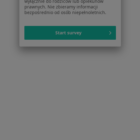
wyłącznie do rodziców lub opiekunów
prawnych. Nie zbieramy informacji
Laryngolodzy Mokotów
bezpośrednio od osób niepełnoletnich.
Laryngolodzy Praga-Południe
Laryngolodzy Ursynów
Start survey
Laryngolodzy Wola
Więcej (13)
Więcej w kategorii: Inne dzielnice w Warszawi
Strona Główna
Laryngolog
Warszawa
Zmień miasto
Zmień miasto
Wilanów
Zmień miasto
Serwis