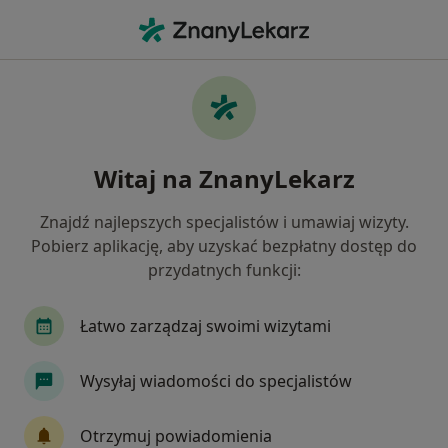
Me
Laryngolog • Wilanów, Warszawa, mazowieckie
Filtry
Ubezpieczenie
Mapa
Laryngolodzy Warszawa Wilanów
Witaj na ZnanyLekarz
Jak działają wyniki wyszukiwania
Znajdź najlepszych specjalistów i umawiaj wizyty.
Pobierz aplikację, aby uzyskać bezpłatny dostęp do
Wybierz swoje ubezpieczenie
przydatnych funkcji:
NFZ
Allianz
Compensa
GENERALI
Łatwo zarządzaj swoimi wizytami
Wysyłaj wiadomości do specjalistów
Otrzymuj powiadomienia