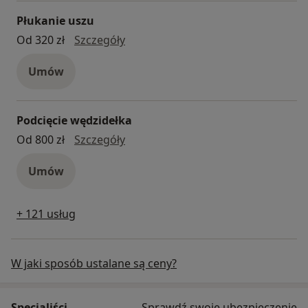
Płukanie uszu
płukanie uszu
Od 320 zł
Szczegóły
Umów
Podcięcie wędzidełka
Podcięcie wędzidełka
Od 800 zł
Szczegóły
Umów
+ 121 usług
W jaki sposób ustalane są ceny?
Specjaliści
Sprawdź swoje ubezpieczenie