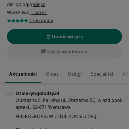
Alergologia
więcej
Warszawa
1 adres
1756 opinii
Umów wizytę
Wyślij wiadomość
Aktualności
O nas
Usługi
Specjaliści
Ad
Otolaryngolodzy24
Obrzeżna 5, Parking ul. Obrzeżna 5C, wjazd obok
apteki., 02-671 Warszawa
FIBEROSKOPIA W CENIE KONSULTACJI