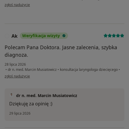
w opinii użytkownika Jan
zgłoś nadużycie
Ak
Weryfikacja wizyty
A
Polecam Pana Doktora. Jasne zalecenia, szybka
diagnoza.
28 lipca 2026
•
dr n. med. Marcin Musiatowicz
•
konsultacja laryngologa dziecięcego
•
w opinii użytkownika Ak
zgłoś nadużycie
dr n. med. Marcin Musiatowicz
Dziękuję za opinię :)
29 lipca 2026