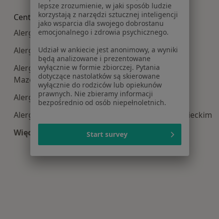
lepsze zrozumienie, w jaki sposób ludzie
korzystają z narzędzi sztucznej inteligencji
Centra medyczne Alergologia w pobliżu
jako wsparcia dla swojego dobrostanu
emocjonalnego i zdrowia psychicznego.
Alergologia centra medyczne w Legionowie
Udział w ankiecie jest anonimowy, a wyniki
Alergologia centra medyczne w Piasecznie
będą analizowane i prezentowane
wyłącznie w formie zbiorczej. Pytania
Alergologia centra medyczne w Grodzisku
dotyczące nastolatków są skierowane
Mazowieckim
wyłącznie do rodziców lub opiekunów
prawnych. Nie zbieramy informacji
Alergologia centra medyczne w Łomiankach
bezpośrednio od osób niepełnoletnich.
Alergologia centra medyczne w Mińsku Mazowieckim
Więcej (12)
Start survey
Więcej w kategorii: Centra medyczne Alergologi