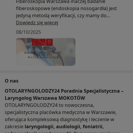
Fiberoskopia Warszawa inaczej badanie
fiberoskopowe (endoskopia nosogardła) jest
jedyną metodą weryfikacji, czy mamy do
czynienia z przerostem trzeciego migdałka.
Dowiedz się więcej
Warto bowiem pamiętać, że w przeciwieństwie do
08/10/2025
migdałków podniebiennych, które możemy
zobaczyć po szerokim otwarciu ust, trzeciego
migdałka nie da się zobaczyć. BADANIE
ENDOSKOPOWE W CENIE KONSULTACJI
WARSZAWA OTOLARYNGOLODZY24
O nas
OTOLARYNGOLODZY24 Poradnia Specjalistyczna –
Laryngolog Warszawa MOKOTÓW
OTOLARYNGOLODZY24 to nowoczesna,
specjalistyczna placówka medyczna w Warszawie,
oferująca kompleksową diagnostykę i leczenie w
zakresie
laryngologii, audiologii, foniatrii,