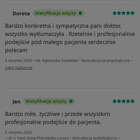
Dorota
Weryfikacja wizyty
D
Bardzo konkretna i sympatyczna pani doktor,
wszystko wytłumaczyła . Rzetelnie i profesjonalnie
podejście pod małego pacjenta serdecznie
polecam
3 sierpnia 2026
•
lek. Agnieszka Gutowska
•
konsultacja laryngologiczna
•
w opinii użytkownika Dorota
zgłoś nadużycie
Jan
Weryfikacja wizyty
J
Bardzo miłe, życzliwe i przede wszystkim
profesjonalne podejście do pacjenta.
3 sierpnia 2026
•
dr n. med. Anna Piotrowska-Lorens
•
konsultacja audiologiczna
•