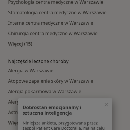
Psychologia centra medyczne w Warszawie
Stomatologia centra medyczne w Warszawie
Interna centra medyczne w Warszawie
Chirurgia centra medyczne w Warszawie
Więcej (15)
Więcej w kategorii: Najpopularniesze centra m
Najczęście leczone choroby
Alergia w Warszawie
Atopowe zapalenie skóry w Warszawie
Alergia pokarmowa w Warszawie
Alergie skórne w Warszawie
Dobrostan emocjonalny i
Astma oskrzelowa w Warszawie
sztuczna inteligencja
Więcej (15)
Niniejsza ankieta, przygotowana przez
zespół Patient Care Doctoralia, ma na celu
Więcej w kategorii: Najczęście leczone choroby