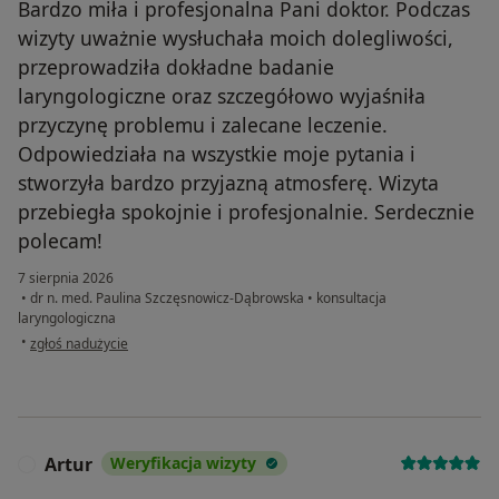
Bardzo miła i profesjonalna Pani doktor. Podczas
wizyty uważnie wysłuchała moich dolegliwości,
przeprowadziła dokładne badanie
laryngologiczne oraz szczegółowo wyjaśniła
przyczynę problemu i zalecane leczenie.
Odpowiedziała na wszystkie moje pytania i
stworzyła bardzo przyjazną atmosferę. Wizyta
przebiegła spokojnie i profesjonalnie. Serdecznie
polecam!
7 sierpnia 2026
•
dr n. med. Paulina Szczęsnowicz-Dąbrowska
•
konsultacja
laryngologiczna
w opinii użytkownika Oksana
•
zgłoś nadużycie
Artur
Weryfikacja wizyty
A