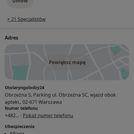
Umów
+ 21 Specjalistów
Adres
Powiększ mapę
Otolaryngolodzy24
Obrzeżna 5, Parking ul. Obrzeżna 5C, wjazd obok
apteki., 02-671 Warszawa
Numer telefonu
+482
... ·
Pokaż numer telefonu
Ubezpieczenia
Allianz