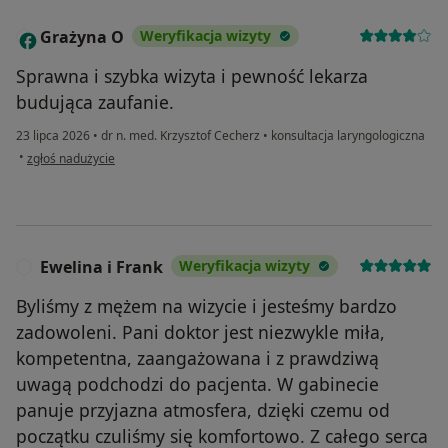
Grażyna O
Weryfikacja wizyty
G
Sprawna i szybka wizyta i pewność lekarza
budująca zaufanie.
23 lipca 2026
•
dr n. med. Krzysztof Cecherz
•
konsultacja laryngologiczna
w opinii użytkownika Grażyna O
•
zgłoś nadużycie
Ewelina i Frank
Weryfikacja wizyty
E
Byliśmy z mężem na wizycie i jesteśmy bardzo
zadowoleni. Pani doktor jest niezwykle miła,
kompetentna, zaangażowana i z prawdziwą
uwagą podchodzi do pacjenta. W gabinecie
panuje przyjazna atmosfera, dzięki czemu od
początku czuliśmy się komfortowo. Z całego serca