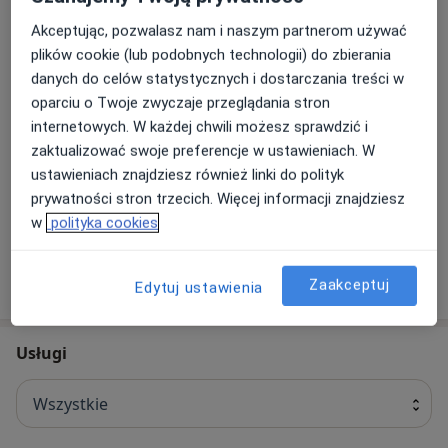
Zapraszamy do naszej poradni w Warszawie
ul.Obrzeżna 5 – OTOLARYNGOLODZY24 – skuteczna
Akceptując, pozwalasz nam i naszym partnerom używać
pomoc w problemach laryngologicznych,
plików cookie (lub podobnych technologii) do zbierania
audiologicznych i foniatrycznych.
danych do celów statystycznych i dostarczania treści w
oparciu o Twoje zwyczaje przeglądania stron
O nas
więcej
internetowych. W każdej chwili możesz sprawdzić i
Nasze specjalizacje
zaktualizować swoje preferencje w ustawieniach. W
Pokaż wszystkie
ustawieniach znajdziesz również linki do polityk
prywatności stron trzecich. Więcej informacji znajdziesz
Laryngologia
Pediatria
w
polityka cookies
Zobacz więcej
Zaakceptuj
Edytuj ustawienia
Usługi
Wszystkie