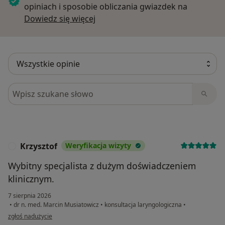
opiniach i sposobie obliczania gwiazdek na
Dowiedz się więcej o opiniach
Dowiedz się więcej
Szukaj w opiniach
Krzysztof
Weryfikacja wizyty
K
Wybitny specjalista z dużym doświadczeniem
klinicznym.
7 sierpnia 2026
•
dr n. med. Marcin Musiatowicz
•
konsultacja laryngologiczna
•
w opinii użytkownika Krzysztof
zgłoś nadużycie