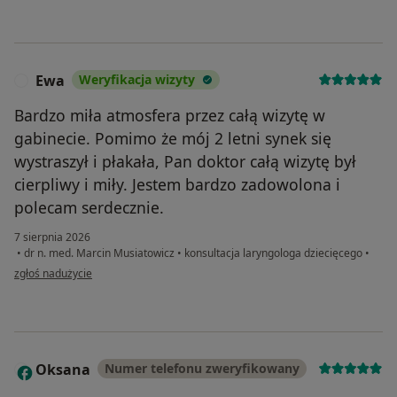
Ewa
Weryfikacja wizyty
E
Bardzo miła atmosfera przez całą wizytę w
gabinecie. Pomimo że mój 2 letni synek się
wystraszył i płakała, Pan doktor całą wizytę był
cierpliwy i miły. Jestem bardzo zadowolona i
polecam serdecznie.
7 sierpnia 2026
•
dr n. med. Marcin Musiatowicz
•
konsultacja laryngologa dziecięcego
•
w opinii użytkownika Ewa
zgłoś nadużycie
Oksana
Numer telefonu zweryfikowany
O