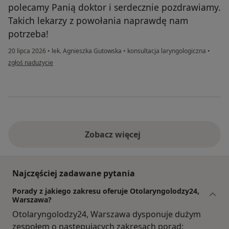
polecamy Panią doktor i serdecznie pozdrawiamy.
Takich lekarzy z powołania naprawdę nam
potrzeba!
20 lipca 2026
•
lek. Agnieszka Gutowska
•
konsultacja laryngologiczna
•
w opinii użytkownika Ewelina i Frank
zgłoś nadużycie
Zobacz więcej
Najczęściej zadawane pytania
Porady z jakiego zakresu oferuje Otolaryngolodzy24,
Warszawa?
Otolaryngolodzy24, Warszawa dysponuje dużym
zespołem o następujących zakresach porad: