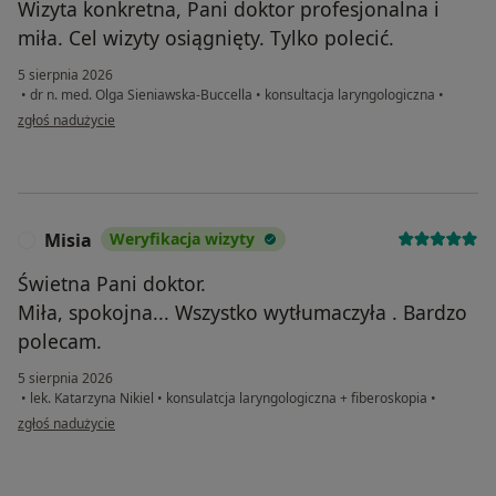
Wizyta konkretna, Pani doktor profesjonalna i
miła. Cel wizyty osiągnięty. Tylko polecić.
5 sierpnia 2026
•
dr n. med. Olga Sieniawska-Buccella
•
konsultacja laryngologiczna
•
w opinii użytkownika Artur
zgłoś nadużycie
Misia
Weryfikacja wizyty
M
Świetna Pani doktor.
Miła, spokojna... Wszystko wytłumaczyła . Bardzo
polecam.
5 sierpnia 2026
•
lek. Katarzyna Nikiel
•
konsulatcja laryngologiczna + fiberoskopia
•
w opinii użytkownika Misia
zgłoś nadużycie