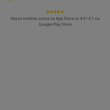
Nasza średnia ocena na App Store to 4.9 i 4.1 na
Wyróżniony
Google Play Store
Joanna Przybylska
·
Więcej
Laryngolog
12 opinii
aleja Jana Pawła II 78, Warszawa
•
Mapa
Centrum Medyczne Grupa LUX MED - Warszawa, Al. Jana Pawła II 78
Konsultacja laryngologiczna
od 349 zł
Specjalista nie oferuje umawiania online pod tym adresem.
Poproś o wizytę