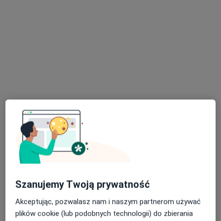
Family Clinic
·
Więcej
Laryngologia, Pulmonologia, Ortopedia
634 opinie
Kaliny Jędrusik 9, Warszawa
•
Mapa
Konsultacja laryngologiczna
250 zł
lek. Tomasz
Szanujemy Twoją prywatność
Zaborowski
laryngolog
Akceptując, pozwalasz nam i naszym partnerom używać
Brak dostępnych specjalistów z wolnymi terminami w tym centrum medycznym.
plików cookie (lub podobnych technologii) do zbierania