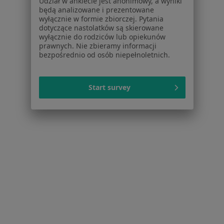
Udział w ankiecie jest anonimowy, a wyniki
Brak dostępnych specjalistów z wolnymi terminami w tym centrum medycznym.
będą analizowane i prezentowane
wyłącznie w formie zbiorczej. Pytania
Pokaż profil
dotyczące nastolatków są skierowane
wyłącznie do rodziców lub opiekunów
prawnych. Nie zbieramy informacji
bezpośrednio od osób niepełnoletnich.
1
2
3
4
Start survey
Powiązane wyszukiwania
Inne dzielnice w Warszawie
Laryngolodzy Śródmieście
Laryngolodzy Mokotów
Laryngolodzy Praga-Południe
Laryngolodzy Ursynów
Laryngolodzy Ochota
Więcej (13)