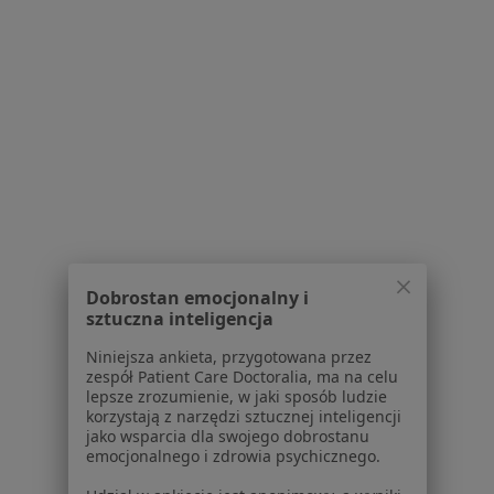
MD Clinic
·
Więcej
Laryngologia, Interna, Ortopedia
3301 opinii
Dobrostan emocjonalny i
ul. Sienna 83, Warszawa
•
Mapa
sztuczna inteligencja
Konsultacja laryngologiczna
Niniejsza ankieta, przygotowana przez
zespół Patient Care Doctoralia, ma na celu
lepsze zrozumienie, w jaki sposób ludzie
korzystają z narzędzi sztucznej inteligencji
jako wsparcia dla swojego dobrostanu
dr Marek Pietras
emocjonalnego i zdrowia psychicznego.
laryngolog