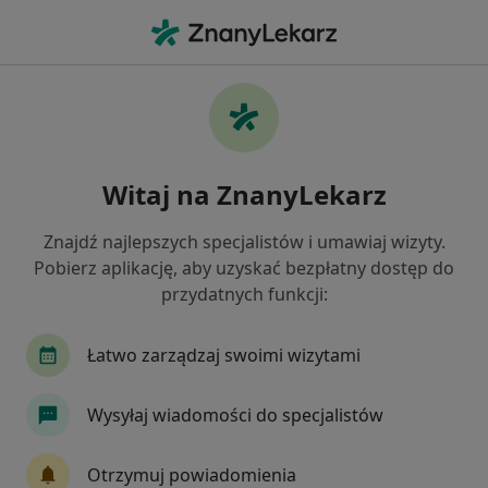
Me
Laryngolog • Wola, Warszawa, mazowieckie
Filtry
Ubezpieczenie
Mapa
Laryngolodzy Warszawa Wola
Witaj na ZnanyLekarz
Jak działają wyniki wyszukiwania
Znajdź najlepszych specjalistów i umawiaj wizyty.
Pobierz aplikację, aby uzyskać bezpłatny dostęp do
Wybierz swoje ubezpieczenie
przydatnych funkcji:
NFZ
Allianz
Compensa
GENERALI
Łatwo zarządzaj swoimi wizytami
Wysyłaj wiadomości do specjalistów
Otrzymuj powiadomienia