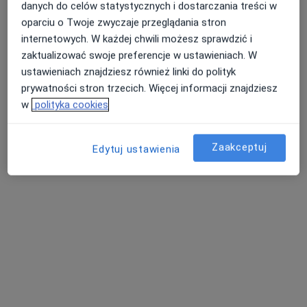
danych do celów statystycznych i dostarczania treści w
Pokaż profil
oparciu o Twoje zwyczaje przeglądania stron
internetowych. W każdej chwili możesz sprawdzić i
zaktualizować swoje preferencje w ustawieniach. W
ustawieniach znajdziesz również linki do polityk
prywatności stron trzecich. Więcej informacji znajdziesz
w
polityka cookies
Zaakceptuj
Edytuj ustawienia
dr n. med. Anna Fabijańska
Laryngolog, Audiolog, foniatra
36 opinii
Prosta 36, Warszawa
•
Mapa
Medicover Centrum Medyczne Prosta
Konsultacja laryngologiczna
od 355 zł
Specjalista nie oferuje umawiania online pod tym adresem.