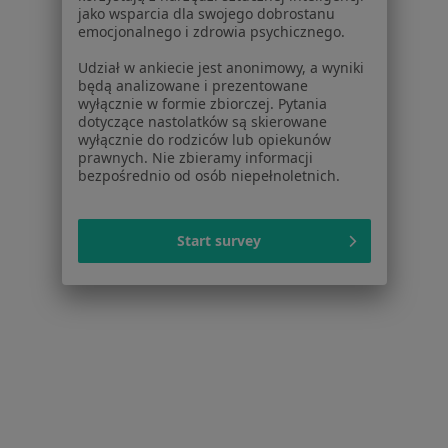
jako wsparcia dla swojego dobrostanu
Leczenie kanałowe w Gdańsku
emocjonalnego i zdrowia psychicznego.
Więcej (15)
Udział w ankiecie jest anonimowy, a wyniki
Więcej w kategorii: Usługi w Gdańsku
będą analizowane i prezentowane
wyłącznie w formie zbiorczej. Pytania
Popularne specjalizacje
dotyczące nastolatków są skierowane
wyłącznie do rodziców lub opiekunów
Psycholodzy w Gdańsku
prawnych. Nie zbieramy informacji
bezpośrednio od osób niepełnoletnich.
Stomatolodzy w Gdańsku
Interniści w Gdańsku
Start survey
Psychoterapeuci w Gdańsku
Fizjoterapeuci w Gdańsku
Więcej (15)
Więcej w kategorii: Popularne specjalizacje
Strona Główna
Usługi I Zabiegi
Rtg Pantomogram
Zmień 
Gdańsk
Zmień miasto