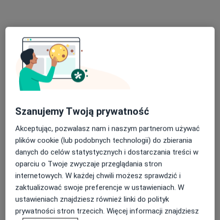
lek. dent. Grzegorz Wiktorowski
Stomatolog, Lekarz wykonujący zabiegi medycyny estetycznej
·
Więcej
Szanujemy Twoją prywatność
78 opinii
Akceptując, pozwalasz nam i naszym partnerom używać
Kapliczna 23/1, Gdańsk
•
Mapa
plików cookie (lub podobnych technologii) do zbierania
Stomatologia Sana Dente
danych do celów statystycznych i dostarczania treści w
RTG pantomogram
100 zł
oparciu o Twoje zwyczaje przeglądania stron
Specjalista nie oferuje umawiania online pod tym adresem.
internetowych. W każdej chwili możesz sprawdzić i
zaktualizować swoje preferencje w ustawieniach. W
Poproś o wizytę
ustawieniach znajdziesz również linki do polityk
prywatności stron trzecich. Więcej informacji znajdziesz