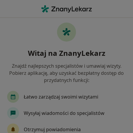
Me
Rtg Pantomogram • Gdańsk, pomorskie
Filtry
• 1
Ubezpieczenie
Map
RTG pantomogram specjaliści w Gdańsku
Witaj na ZnanyLekarz
Jak działają wyniki wyszukiwania
Znajdź najlepszych specjalistów i umawiaj wizyty.
Pobierz aplikację, aby uzyskać bezpłatny dostęp do
Wybierz swoje ubezpieczenie
przydatnych funkcji:
Allianz
Compensa
INTER Polska
Inte
Łatwo zarządzaj swoimi wizytami
Wysyłaj wiadomości do specjalistów
Otrzymuj powiadomienia