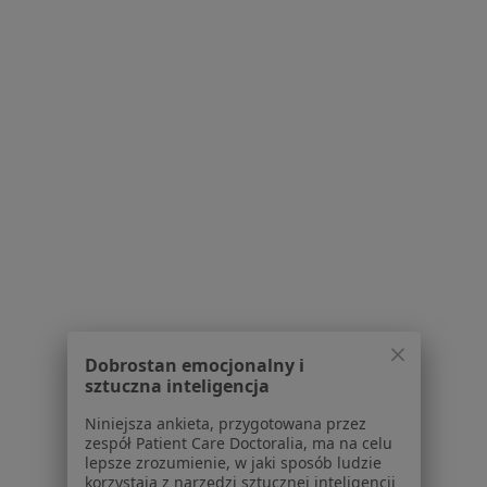
lek. dent. Grzegorz
Wiktorowski
stomatolog
Brak dostępnych specjalistów z wolnymi terminami w tym centrum medycznym.
Pokaż profil
1
2
Powiązane wyszukiwania
Usługi w Gdańsku
Konsultacja stomatologiczna w Gdańsku
Dobrostan emocjonalny i
sztuczna inteligencja
Konsultacja protetyczna w Gdańsku
Niniejsza ankieta, przygotowana przez
Leczenie próchnicy w Gdańsku
zespół Patient Care Doctoralia, ma na celu
lepsze zrozumienie, w jaki sposób ludzie
Badania stomatologiczne w Gdańsku
korzystają z narzędzi sztucznej inteligencji