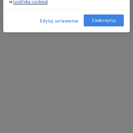
w
polityka cookies
Zaakceptuj
Edytuj ustawienia
lek. dent. Aleksandra Wyroślak
·
Więcej
Stomatolog
16 opinii
Stanisława Lema 2/8u, Gdańsk
•
Mapa
DUAL Dental Clinic
RTG pantomogram
100 zł
Specjalista nie oferuje umawiania online pod tym adresem.
Poproś o wizytę