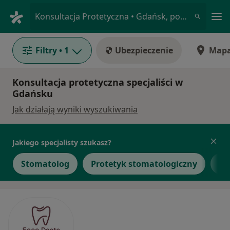
Me
Konsultacja Protetyczna • Gdańsk, pomorskie
Filtry
• 1
Ubezpieczenie
Map
Konsultacja protetyczna specjaliści w
Gdańsku
Jak działają wyniki wyszukiwania
Jakiego specjalisty szukasz?
Stomatolog
Protetyk stomatologiczny
Ch