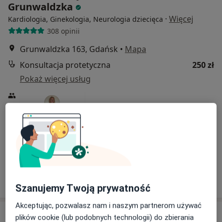
Grunwaldzka
·
Więcej
Kardiologia, Ginekologia, Neurologia dziecięca
308 opinii
Grunwaldzka 163, Gdańsk
•
Mapa
Konsultacja protetyczna
250 zł
Pokaż więcej usług
lek. dent. Martyna
Nawrocka
stomatolog
Brak dostępnych specjalistów z wolnymi terminami w tym centrum medycznym.
Pokaż profil
Szanujemy Twoją prywatność
Akceptując, pozwalasz nam i naszym partnerom używać
plików cookie (lub podobnych technologii) do zbierania