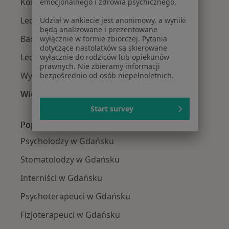
Konsultacja stomatologiczna w Gdańsku
emocjonalnego i zdrowia psychicznego.
Leczenie próchnicy w Gdańsku
Udział w ankiecie jest anonimowy, a wyniki
będą analizowane i prezentowane
Badania stomatologiczne w Gdańsku
wyłącznie w formie zbiorczej. Pytania
dotyczące nastolatków są skierowane
Leczenie kanałowe w Gdańsku
wyłącznie do rodziców lub opiekunów
prawnych. Nie zbieramy informacji
Wypełnienie kompozytowe w Gdańsku
bezpośrednio od osób niepełnoletnich.
Więcej (15)
Więcej w kategorii: Usługi w Gdańsku
Start survey
Popularne specjalizacje
Psycholodzy w Gdańsku
Stomatolodzy w Gdańsku
Interniści w Gdańsku
Psychoterapeuci w Gdańsku
Fizjoterapeuci w Gdańsku