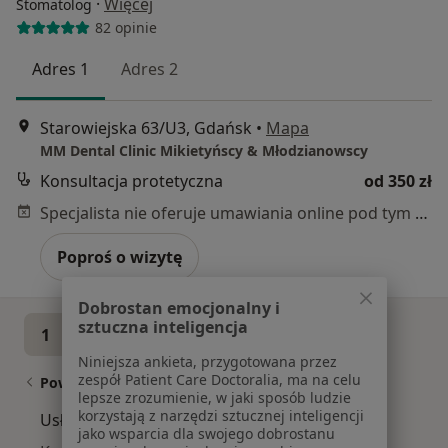
·
Więcej
Stomatolog
82 opinie
Adres 1
Adres 2
Starowiejska 63/U3, Gdańsk
•
Mapa
MM Dental Clinic Mikietyńscy & Młodzianowscy
Konsultacja protetyczna
od 350 zł
Specjalista nie oferuje umawiania online pod tym adresem.
Poproś o wizytę
Dobrostan emocjonalny i
sztuczna inteligencja
1
2
3
4
5
...
13
Niniejsza ankieta, przygotowana przez
zespół Patient Care Doctoralia, ma na celu
Powiązane wyszukiwania
lepsze zrozumienie, w jaki sposób ludzie
korzystają z narzędzi sztucznej inteligencji
Usługi w Gdańsku
jako wsparcia dla swojego dobrostanu