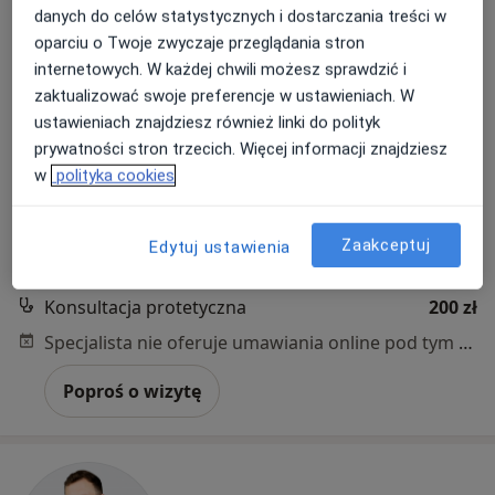
danych do celów statystycznych i dostarczania treści w
oparciu o Twoje zwyczaje przeglądania stron
internetowych. W każdej chwili możesz sprawdzić i
zaktualizować swoje preferencje w ustawieniach. W
ustawieniach znajdziesz również linki do polityk
prywatności stron trzecich. Więcej informacji znajdziesz
lek. Marek Kawecki
w
polityka cookies
·
Więcej
Stomatolog
464 opinie
Zaakceptuj
Piekarnicza 1, Gdańsk
•
Mapa
Edytuj ustawienia
NZOZ Amber Beauty
Konsultacja protetyczna
200 zł
Specjalista nie oferuje umawiania online pod tym adresem.
Poproś o wizytę