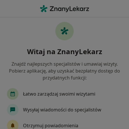
Me
Leczenie Kanałowe • Gdańsk, pomorskie
Filtry
• 1
Ubezpieczenie
Map
Leczenie kanałowe specjaliści w Gdańsku
Witaj na ZnanyLekarz
Jak działają wyniki wyszukiwania
Znajdź najlepszych specjalistów i umawiaj wizyty.
Pobierz aplikację, aby uzyskać bezpłatny dostęp do
Jaką wizytę chcesz umówić?
przydatnych funkcji:
Leczenie kanałowe
Endodoncja mikroskopow
Łatwo zarządzaj swoimi wizytami
Wysyłaj wiadomości do specjalistów
Otrzymuj powiadomienia