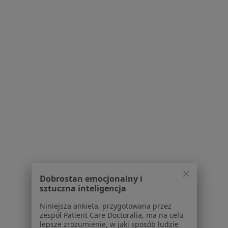
lek. dent. Kacper Szuszkiewicz
·
Więcej
Stomatolog
103 opinie
Józefa Wassowskiego 2, 2 piętro, Gdańsk
•
Mapa
OWS Stomatologia
Konsultacja endodontyczna
od 200 zł
Specjalista nie oferuje umawiania online pod tym adresem.
Poproś o wizytę
Dobrostan emocjonalny i
sztuczna inteligencja
1
2
3
4
5
...
14
Niniejsza ankieta, przygotowana przez
zespół Patient Care Doctoralia, ma na celu
Powiązane wyszukiwania
lepsze zrozumienie, w jaki sposób ludzie