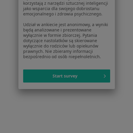
korzystają z narzędzi sztucznej inteligencji
Usługi w Gdańsku
jako wsparcia dla swojego dobrostanu
emocjonalnego i zdrowia psychicznego.
Konsultacja stomatologiczna w Gdańsku
Udział w ankiecie jest anonimowy, a wyniki
Konsultacja protetyczna w Gdańsku
będą analizowane i prezentowane
wyłącznie w formie zbiorczej. Pytania
Leczenie próchnicy w Gdańsku
dotyczące nastolatków są skierowane
wyłącznie do rodziców lub opiekunów
Badania stomatologiczne w Gdańsku
prawnych. Nie zbieramy informacji
bezpośrednio od osób niepełnoletnich.
Wypełnienie kompozytowe w Gdańsku
Więcej (15)
Start survey
Więcej w kategorii: Usługi w Gdańsku
Popularne specjalizacje
Psycholodzy w Gdańsku
Stomatolodzy w Gdańsku
Interniści w Gdańsku
Psychoterapeuci w Gdańsku