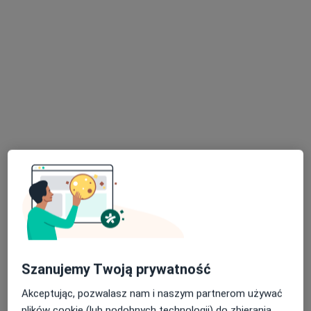
·
Więcej
stomatologiczna
345 opinii
Krzysztofa Komedy 2a, Gdańsk
•
Mapa
Stomatologia zachowawcza z endodoncją
od 400 zł
Leczenie kanałowe
od 1 000 zł
Leczenie kanałowe pod mikroskopem
od 1 000 zł
Brak dostępnych specjalistów z wolnymi terminami w tym centrum medycznym.
Pokaż profil
Szanujemy Twoją prywatność
Akceptując, pozwalasz nam i naszym partnerom używać
plików cookie (lub podobnych technologii) do zbierania