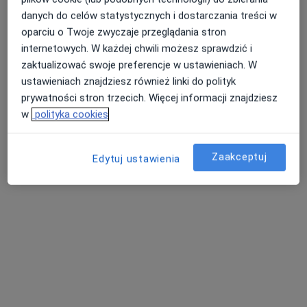
lek. Marek Kawecki
danych do celów statystycznych i dostarczania treści w
·
Więcej
Stomatolog
oparciu o Twoje zwyczaje przeglądania stron
464 opinie
internetowych. W każdej chwili możesz sprawdzić i
zaktualizować swoje preferencje w ustawieniach. W
Piekarnicza 1, Gdańsk
•
Mapa
ustawieniach znajdziesz również linki do polityk
NZOZ Amber Beauty
prywatności stron trzecich. Więcej informacji znajdziesz
Leczenie kanałowe
od 1 100 zł
w
polityka cookies
Specjalista nie oferuje umawiania online pod tym adresem.
Poproś o wizytę
Zaakceptuj
Edytuj ustawienia