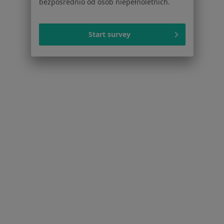
bezpośrednio od osób niepełnoletnich.
Fizjoterapeuci w Gdańsku
Więcej (15)
Start survey
Więcej w kategorii: Popularne specjalizacje
Strona Główna
Usługi I Zabiegi
Profilaktyka Próchnicy
Gdańsk
Zmień miasto
Zmień miasto
Serwis
Regulamin
Polityka prywatności pacjentów
Polityka prywatności profesjonalistów
Polityka prywatności dla profesjonalistów, których
dane pozyskaliśmy samodzielnie