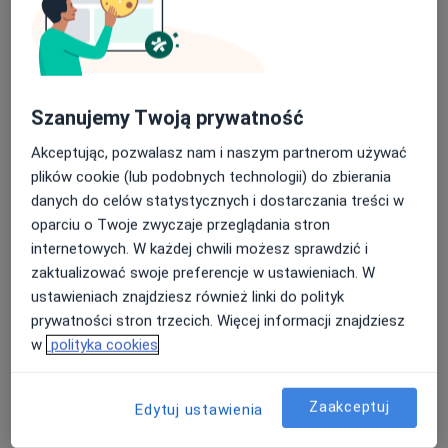
Szanujemy Twoją prywatność
lek. dent. Joanna Keita
Akceptując, pozwalasz nam i naszym partnerom używać
·
Więcej
Stomatolog
plików cookie (lub podobnych technologii) do zbierania
47 opinii
danych do celów statystycznych i dostarczania treści w
oparciu o Twoje zwyczaje przeglądania stron
Adres 1
Adres 2
internetowych. W każdej chwili możesz sprawdzić i
zaktualizować swoje preferencje w ustawieniach. W
Stajenna 5, Gdańsk
•
Mapa
ustawieniach znajdziesz również linki do polityk
BaltiCare
prywatności stron trzecich. Więcej informacji znajdziesz
w
polityka cookies
Profilaktyka próchnicy
Brak ceny
Specjalista nie oferuje umawiania online pod tym adresem.
Zaakceptuj
Edytuj ustawienia
Poproś o wizytę