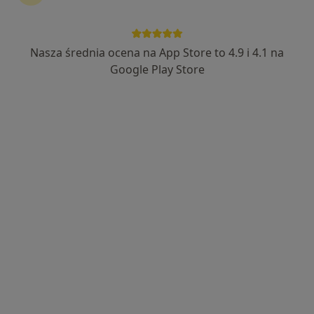
Nasza średnia ocena na App Store to 4.9 i 4.1 na
lek. dent. Maksymilian Chyła
Google Play Store
·
Więcej
Stomatolog
43 opinie
Adres 1
Adres 2
Stajenna 5, Gdańsk
•
Mapa
BaltiCare
Profilaktyka próchnicy
Brak ceny
Specjalista nie oferuje umawiania online pod tym adresem.
Poproś o wizytę