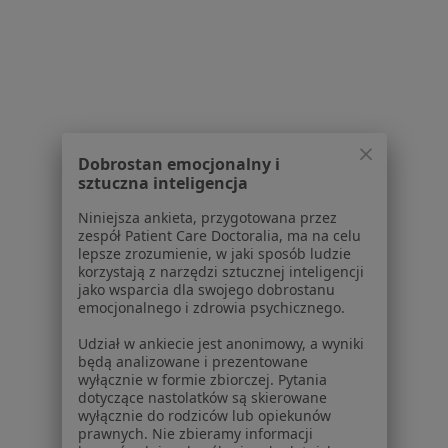
Usługi w Gdańsku
Konsultacja stomatologiczna w Gdańsku
Konsultacja protetyczna w Gdańsku
Leczenie próchnicy w Gdańsku
Badania stomatologiczne w Gdańsku
Dobrostan emocjonalny i
sztuczna inteligencja
Leczenie kanałowe w Gdańsku
Niniejsza ankieta, przygotowana przez
Więcej (15)
zespół Patient Care Doctoralia, ma na celu
Więcej w kategorii: Usługi w Gdańsku
lepsze zrozumienie, w jaki sposób ludzie
korzystają z narzędzi sztucznej inteligencji
Popularne specjalizacje
jako wsparcia dla swojego dobrostanu
emocjonalnego i zdrowia psychicznego.
Psycholodzy w Gdańsku
Udział w ankiecie jest anonimowy, a wyniki
Stomatolodzy w Gdańsku
będą analizowane i prezentowane
wyłącznie w formie zbiorczej. Pytania
Interniści w Gdańsku
dotyczące nastolatków są skierowane
wyłącznie do rodziców lub opiekunów
Psychoterapeuci w Gdańsku
prawnych. Nie zbieramy informacji