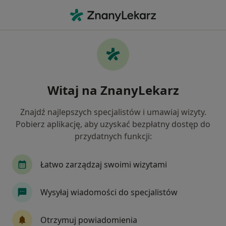
Me
Profilaktyka Próchnicy • Gdańsk, pomorskie
Filtry
• 1
Ubezpieczenie
Map
Profilaktyka próchnicy specjaliści w
Witaj na ZnanyLekarz
Gdańsku
Jak działają wyniki wyszukiwania
Znajdź najlepszych specjalistów i umawiaj wizyty.
Pobierz aplikację, aby uzyskać bezpłatny dostęp do
przydatnych funkcji:
Jakiego specjalisty szukasz?
Stomatolog
Protetyk stomatologiczny
Ch
Łatwo zarządzaj swoimi wizytami
Wysyłaj wiadomości do specjalistów
Otrzymuj powiadomienia