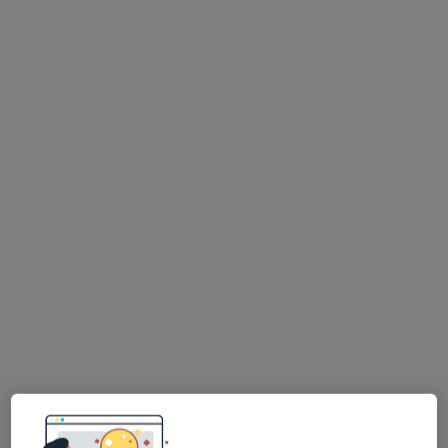
lic. Aleksandra Wierszyłowska
·
Więcej
Higienistka/higienista stomatologiczny
26 opinii
Juliusza Słowackiego 37 a, Gdańsk
•
Mapa
MEDISS Dental Clinic
Profilaktyka próchnicy
Brak ceny
Specjalista nie oferuje umawiania online pod tym adresem.
Poproś o wizytę