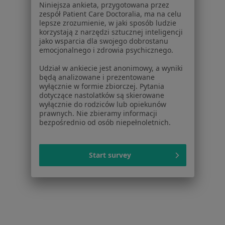
Usługi w Gdańsku
Niniejsza ankieta, przygotowana przez
zespół Patient Care Doctoralia, ma na celu
Konsultacja stomatologiczna w Gdańsku
lepsze zrozumienie, w jaki sposób ludzie
korzystają z narzędzi sztucznej inteligencji
Konsultacja protetyczna w Gdańsku
jako wsparcia dla swojego dobrostanu
emocjonalnego i zdrowia psychicznego.
Leczenie próchnicy w Gdańsku
Udział w ankiecie jest anonimowy, a wyniki
Badania stomatologiczne w Gdańsku
będą analizowane i prezentowane
wyłącznie w formie zbiorczej. Pytania
Leczenie kanałowe w Gdańsku
dotyczące nastolatków są skierowane
wyłącznie do rodziców lub opiekunów
Więcej (15)
prawnych. Nie zbieramy informacji
Więcej w kategorii: Usługi w Gdańsku
bezpośrednio od osób niepełnoletnich.
Popularne specjalizacje
Start survey
Psycholodzy w Gdańsku
Stomatolodzy w Gdańsku
Interniści w Gdańsku
Psychoterapeuci w Gdańsku