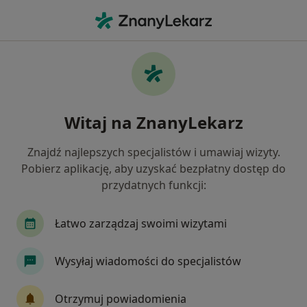
Me
Leczenie Kanałowe Pod Mikroskopem • Gdańsk, pomorskie
Filtry
• 1
Ubezpieczenie
Map
Leczenie kanałowe pod mikroskopem
Witaj na ZnanyLekarz
specjaliści w Gdańsku
Jak działają wyniki wyszukiwania
Znajdź najlepszych specjalistów i umawiaj wizyty.
Pobierz aplikację, aby uzyskać bezpłatny dostęp do
przydatnych funkcji:
Wybierz swoje ubezpieczenie
INTER Polska
InterRisk
POLMED
PZU
Łatwo zarządzaj swoimi wizytami
Wysyłaj wiadomości do specjalistów
Otrzymuj powiadomienia