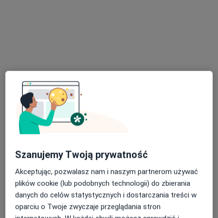
Bezpieczne płatności
lek. dent. Michał Śliwiński
·
Więcej
Stomatolog
111 opinii
Joachima Lelewela 6/6, Gdańsk
•
Mapa
K2 Medical & Dental Clinic
Leczenie kanałowe pod mikroskopem
od 870 zł
Specjalista nie oferuje umawiania online pod tym adresem.
Poproś o wizytę
Szanujemy Twoją prywatność
Akceptując, pozwalasz nam i naszym partnerom używać
plików cookie (lub podobnych technologii) do zbierania
danych do celów statystycznych i dostarczania treści w
oparciu o Twoje zwyczaje przeglądania stron