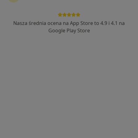
Nasza średnia ocena na App Store to 4.9 i 4.1 na
Google Play Store
Wyróżniony
PRODENT dental clinic garnizon
·
Więcej
Stomatologia, Ortodoncja, Stomatologia dziecięca
269 opinii
Adres 1
Adres 2
Antoniego Słonimskiego 1/65, Gdańsk
•
Mapa
Leczenie kanałowe pod mikroskopem
od 1 350 zł
Pokaż więcej usług
lek. dent. Katarzyna
lek. dent. Natalia
lek. dent. Patryk
Ruchlewicz
Warda
Mucha