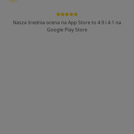
Nasza średnia ocena na App Store to 4.9 i 4.1 na
lek. Marek Kawecki
Google Play Store
·
Więcej
Stomatolog
464 opinie
Piekarnicza 1, Gdańsk
•
Mapa
NZOZ Amber Beauty
Fluoryzacja zębów
200 zł
Specjalista nie oferuje umawiania online pod tym adresem.
Poproś o wizytę