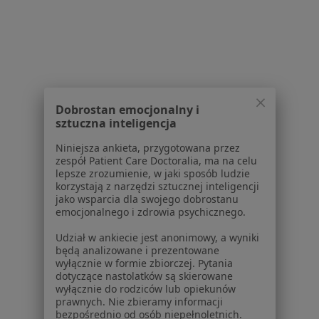
Usługi w Gdańsku
Konsultacja stomatologiczna w Gdańsku
Konsultacja protetyczna w Gdańsku
Leczenie próchnicy w Gdańsku
Badania stomatologiczne w Gdańsku
Dobrostan emocjonalny i
sztuczna inteligencja
Leczenie kanałowe w Gdańsku
Niniejsza ankieta, przygotowana przez
Więcej (15)
zespół Patient Care Doctoralia, ma na celu
Więcej w kategorii: Usługi w Gdańsku
lepsze zrozumienie, w jaki sposób ludzie
korzystają z narzędzi sztucznej inteligencji
Popularne specjalizacje
jako wsparcia dla swojego dobrostanu
emocjonalnego i zdrowia psychicznego.
Psycholodzy w Gdańsku
Udział w ankiecie jest anonimowy, a wyniki
Stomatolodzy w Gdańsku
będą analizowane i prezentowane
wyłącznie w formie zbiorczej. Pytania
Interniści w Gdańsku
dotyczące nastolatków są skierowane
wyłącznie do rodziców lub opiekunów
Psychoterapeuci w Gdańsku
prawnych. Nie zbieramy informacji
bezpośrednio od osób niepełnoletnich.