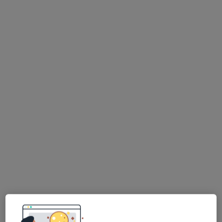
mgr Zhanna Tkachuk
Higienistka/higienista stomatologiczny
1 opinia
Bolesława Krzywoustego 24c, Gdańsk
•
Mapa
Unident - Anita Wysocka Centrum Stomatologiczne
Fluoryzacja zębów
50 zł
Specjalista nie oferuje umawiania online pod tym adresem.
Poproś o wizytę