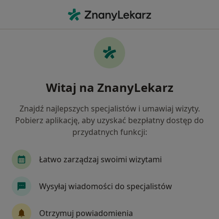
Me
Fluoryzacja Zębów • Gdańsk, pomorskie
Filtry
• 1
Ubezpieczenie
Map
Fluoryzacja zębów specjaliści w Gdańsku
Witaj na ZnanyLekarz
Jak działają wyniki wyszukiwania
Znajdź najlepszych specjalistów i umawiaj wizyty.
Pobierz aplikację, aby uzyskać bezpłatny dostęp do
Jakiego specjalisty szukasz?
przydatnych funkcji:
Stomatolog
Higienistka/higienista stomatolo
Łatwo zarządzaj swoimi wizytami
Wysyłaj wiadomości do specjalistów
Otrzymuj powiadomienia