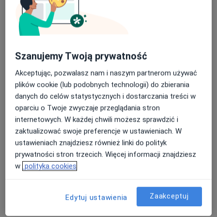
lek. dent. Maksymilian Chyła
Szanujemy Twoją prywatność
·
Więcej
Stomatolog
43 opinie
Akceptując, pozwalasz nam i naszym partnerom używać
plików cookie (lub podobnych technologii) do zbierania
Adres 1
Adres 2
danych do celów statystycznych i dostarczania treści w
oparciu o Twoje zwyczaje przeglądania stron
Stajenna 5, Gdańsk
•
Mapa
internetowych. W każdej chwili możesz sprawdzić i
BaltiCare
zaktualizować swoje preferencje w ustawieniach. W
Fluoryzacja zębów
200 zł
ustawieniach znajdziesz również linki do polityk
prywatności stron trzecich. Więcej informacji znajdziesz
Specjalista nie oferuje umawiania online pod tym adresem.
w
polityka cookies
Poproś o wizytę
Zaakceptuj
Edytuj ustawienia