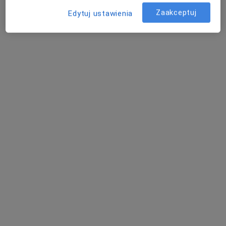
MEDISS Dental Clinic
Zaakceptuj
Edytuj ustawienia
Usuwanie kamienia nazębnego
Brak ceny
Specjalista nie oferuje umawiania online pod tym adresem.
Poproś o wizytę
lek. dent. Alina Bodnarenko
·
Więcej
Stomatolog
86 opinii
Toruńska 18B/ lok.H, Gdańsk
•
Mapa