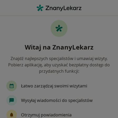
Me
Usuwanie Kamienia Nazębnego • Gdańsk, pomorskie
Filtry
• 1
Ubezpieczenie
Map
Usuwanie kamienia nazębnego specjaliści w
Witaj na ZnanyLekarz
Gdańsku
Jak działają wyniki wyszukiwania
Znajdź najlepszych specjalistów i umawiaj wizyty.
Pobierz aplikację, aby uzyskać bezpłatny dostęp do
przydatnych funkcji:
Jaką wizytę chcesz umówić?
Usuwanie kamienia nazębnego
Łatwo zarządzaj swoimi wizytami
Skaling i polerowanie
Wysyłaj wiadomości do specjalistów
Ultradźwiękowe usuwanie kamienia nazębnego
Otrzymuj powiadomienia