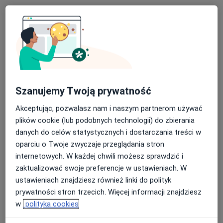
CENTRUM STOMATOLOGICZNE LEK STOM MARTA RADWAŃSKA
Skaling i polerowanie
od 280 zł
Specjalista nie oferuje umawiania online pod tym adresem.
Poproś o wizytę
Szanujemy Twoją prywatność
Akceptując, pozwalasz nam i naszym partnerom używać
plików cookie (lub podobnych technologii) do zbierania
danych do celów statystycznych i dostarczania treści w
oparciu o Twoje zwyczaje przeglądania stron
internetowych. W każdej chwili możesz sprawdzić i
zaktualizować swoje preferencje w ustawieniach. W
lic. Aleksandra Wierszyłowska
ustawieniach znajdziesz również linki do polityk
·
Więcej
Higienistka/higienista stomatologiczny
prywatności stron trzecich. Więcej informacji znajdziesz
26 opinii
w
polityka cookies
Juliusza Słowackiego 37 a, Gdańsk
•
Mapa