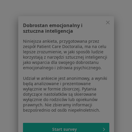
Usługi w Gdańsku
Konsultacja stomatologiczna w Gdańsku
Konsultacja protetyczna w Gdańsku
Dobrostan emocjonalny i
sztuczna inteligencja
Leczenie próchnicy w Gdańsku
Niniejsza ankieta, przygotowana przez
Badania stomatologiczne w Gdańsku
zespół Patient Care Doctoralia, ma na celu
lepsze zrozumienie, w jaki sposób ludzie
Leczenie kanałowe w Gdańsku
korzystają z narzędzi sztucznej inteligencji
jako wsparcia dla swojego dobrostanu
Więcej (15)
emocjonalnego i zdrowia psychicznego.
Więcej w kategorii: Usługi w Gdańsku
Udział w ankiecie jest anonimowy, a wyniki
Popularne specjalizacje
będą analizowane i prezentowane
wyłącznie w formie zbiorczej. Pytania
Psycholodzy w Gdańsku
dotyczące nastolatków są skierowane
wyłącznie do rodziców lub opiekunów
Stomatolodzy w Gdańsku
prawnych. Nie zbieramy informacji
bezpośrednio od osób niepełnoletnich.
Interniści w Gdańsku
Psychoterapeuci w Gdańsku
Start survey