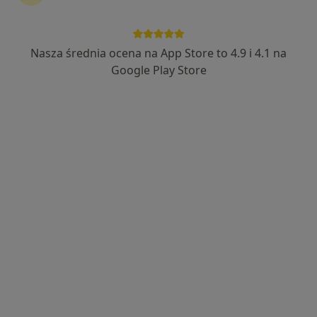
Usunięcie kamienia nazębnego
Nasza średnia ocena na App Store to 4.9 i 4.1 na
Usunięcie kamienia ze ślinianki
Google Play Store
Wyróżniony
Neptune Dent
Stomatologia, Stomatologia dziecięca, Chirurgia
·
Więcej
stomatologiczna
345 opinii
Krzysztofa Komedy 2a, Gdańsk
•
Mapa