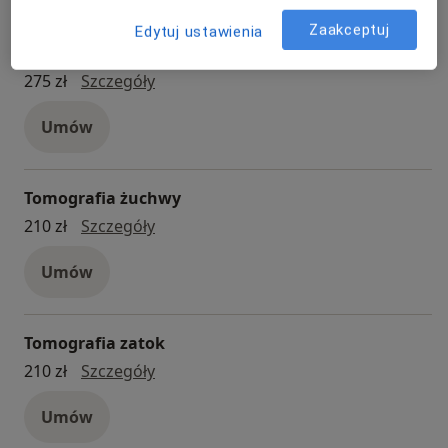
stanów zapalnych i w innych przypadkach, zgodnie z
Zaakceptuj
Edytuj ustawienia
zaleceniami lekarza.
Tomografia szczęki i żuchwy
Tomografia szczęki i żuchwy
275 zł
Szczegóły
Umów
Tomografia żuchwy
Tomografia żuchwy
210 zł
Szczegóły
Umów
Tomografia zatok
Tomografia zatok
210 zł
Szczegóły
Umów