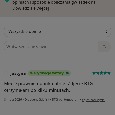
opiniach i sposobie obliczania gwiazdek na
Dowiedz się więcej o opiniach
Dowiedz się więcej
Szukaj w opiniach
Justyna
Weryfikacja wizyty
J
Miło, sprawnie i punktualnie. Zdjęcie RTG
otrzymałam po kilku minutach.
w opinii użytkownika Ju
8 maja 2026
•
Diagdent Gdańsk
•
RTG pantomogram
•
zgłoś nadużycie