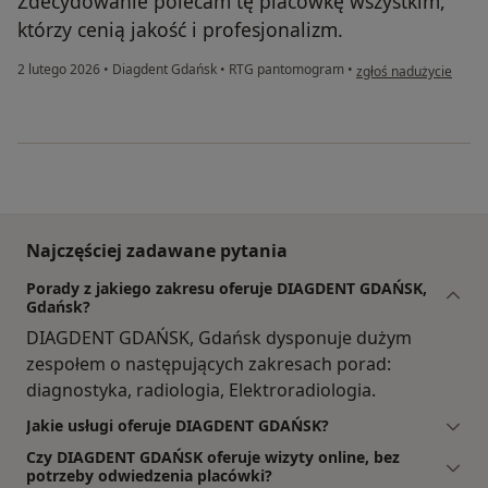
Zdecydowanie polecam tę placówkę wszystkim,
którzy cenią jakość i profesjonalizm.
w opinii użytkownika 
2 lutego 2026
•
Diagdent Gdańsk
•
RTG pantomogram
•
zgłoś nadużycie
Najczęściej zadawane pytania
Porady z jakiego zakresu oferuje DIAGDENT GDAŃSK,
Gdańsk?
DIAGDENT GDAŃSK, Gdańsk dysponuje dużym
zespołem o następujących zakresach porad:
diagnostyka, radiologia, Elektroradiologia.
Jakie usługi oferuje DIAGDENT GDAŃSK?
Czy DIAGDENT GDAŃSK oferuje wizyty online, bez
potrzeby odwiedzenia placówki?