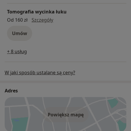
Tomografia wycinka łuku
Tomografia wycinka łuku
Od 160 zł
Szczegóły
Umów
+ 8 usług
W jaki sposób ustalane są ceny?
Adres
Powiększ mapę