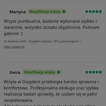
Martyna
Weryfikacja wizyty
M
Wizyta punktualna, badanie wykonane szybko i
starannie, wszystko zostało objaśnione. Polecam
gabinet :)
22 kwietnia 2026
•
Diagdent Gdańsk
•
RTG pantomogram
•
w opinii użytkownika Martyna
zgłoś nadużycie
Xenia
Weryfikacja wizyty
X
Wizyta w Diagdent przebiegła bardzo sprawnie i
komfortowo. Profesjonalna obsługa oraz szybka
realizacja badań sprawiły, że czułam się w pełni
zaopiekowana.