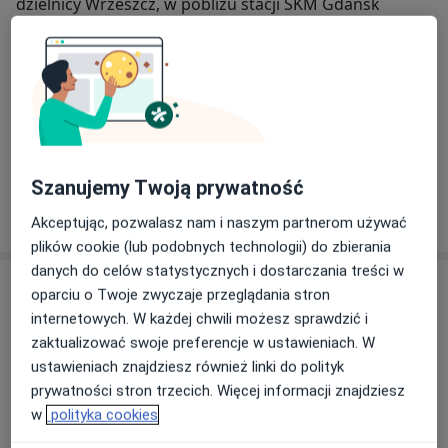
dzielnicy Wrzeszcz, w pobliżu stacji SKM Gdańsk
Politechnika. Korzystne położenie naszej pracowni
sprawia, że można do nas dotrzeć szybko i wygodnie
zarówno komunikacją miejską, jak i samochodem.
O nas
więcej
DIAGDENT GDAŃSK oferuje stomatologiczne badania
rentgenowskie, takie jak: pantomogram, tomografia
Nasze specjalizacje
Pokaż wszystkie
CBCT, cefalometria (zdjęcie boczne), radiowizjografia
(RVG). Wyniki badań w formie elektronicznej
Szanujemy Twoją prywatność
udostępniamy przez Portal Pacjenta Diagdent. Za
Zobacz więcej
zgodą pacjenta wyniki przesyłamy także lekarzowi
Akceptując, pozwalasz nam i naszym partnerom używać
przez dedykowany Portal Lekarza Diagdent. Nasza
plików cookie (lub podobnych technologii) do zbierania
placówka wyposażona jest w nowoczesny sprzęt
danych do celów statystycznych i dostarczania treści w
Usługi
diagnostyczny, który pozwala uzyskać obraz o
oparciu o Twoje zwyczaje przeglądania stron
wysokiej jakości i precyzji. Umożliwia to doskonałe
internetowych. W każdej chwili możesz sprawdzić i
zaplanowanie leczenia endodontycznego,
zaktualizować swoje preferencje w ustawieniach. W
RTG pantomogram
ortodontycznego, chirurgicznego bądź usług
ustawieniach znajdziesz również linki do polityk
RTG pantomogram
90 zł
Szczegóły
implantologicznych. Oferowane badania mogą być
prywatności stron trzecich. Więcej informacji znajdziesz
również wykorzystane w diagnostyce próchnicy,
w
polityka cookies
Umów
chorób przyzębia, wad zgryzu, ubytków kostnych i