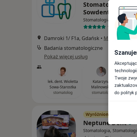
Stomatologiczny
Sowdent
Stomatologia
101 opinii
Damroki 1/ F1a, Gdańsk
•
Mapa
Badania stomatologiczne
Szanuje
Pokaż więcej usług
Akceptując
technologii
Twoje zwyc
lek. dent. Wioletta
Katarzyna
zaktualizo
Sowa-Starostka
Malinowska
stomatolog
stomatolog
do polityk 
Wyróżniony
Neptune Dent
Stomatologia, Stomatolog