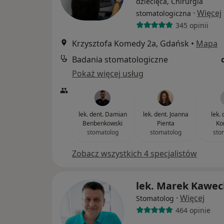
dziecięca, Chirurgia
·
Więcej
stomatologiczna
345 opinii
Krzysztofa Komedy 2a, Gdańsk
•
Mapa
Badania stomatologiczne
Pokaż więcej usług
lek. dent. Damian
lek. dent. Joanna
lek. 
Benbenkowski
Pienta
Ko
stomatolog
stomatolog
sto
Zobacz wszystkich 4 specjalistów
lek. Marek Kawec
·
Więcej
Stomatolog
464 opinie