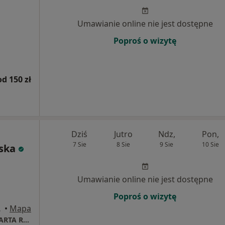
Umawianie online nie jest dostępne
Poproś o wizytę
od 150 zł
Dziś
Jutro
Ndz,
Pon,
7 Sie
8 Sie
9 Sie
10 Sie
ska
Umawianie online nie jest dostępne
Poproś o wizytę
), Gdańsk
•
Mapa
CENTRUM STOMATOLOGICZNE LEK STOM MARTA RADWAŃSKA