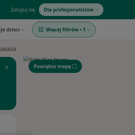
Zaloguj się
Dla profesjonalistów
je dzieci
Więcej filtrów
•
1
ukiwania
Powiększ mapę
Wt,
Śr,
Czw,
11 Sie
12 Sie
13 Sie