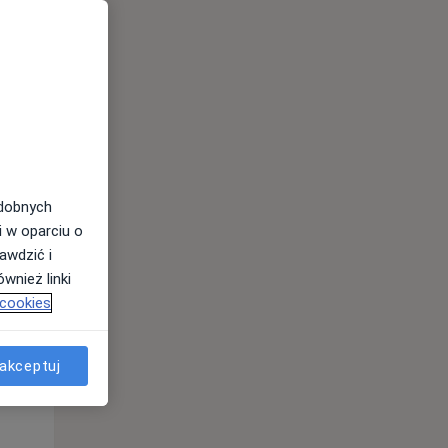
odobnych
i w oparciu o
awdzić i
wnież linki
 cookies
akceptuj
Wt,
Śr,
Czw,
11 Sie
12 Sie
13 Sie