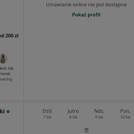
Umawianie online nie jest dostępne
Pokaż profil
od 200 zł
dent. Ida
morek
matolog
ki
Dziś
Jutro
Ndz,
Pon,
7 Sie
8 Sie
9 Sie
10 Sie