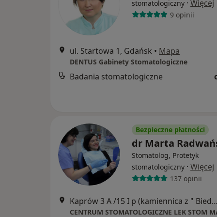
·
Więcej
stomatologiczny
9 opinii
ul. Startowa 1, Gdańsk
•
Mapa
DENTUS Gabinety Stomatologiczne
Badania stomatologiczne
Bezpieczne płatności
dr Marta Radwań
Stomatolog, Protetyk
·
Więcej
stomatologiczny
137 opinii
Kaprów 3 A /15 I p (kamiennica z " Biedronką"