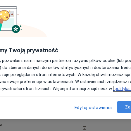
Umawianie online nie jest dostępne
Pokaż profil
od 150 zł
my Twoją prywatność
, pozwalasz nam i naszym partnerom używać plików cookie (lub p
) do zbierania danych do celów statystycznych i dostarczania treśc
zaje przeglądania stron internetowych. W każdej chwili możesz spr
wać swoje preferencje w ustawieniach. W ustawieniach znajdziesz ró
prywatności stron trzecich. Więcej informacji znajdziesz w
polityka
Za
Edytuj ustawienia
Dziś
Jutro
Ndz,
Pon,
7 Sie
8 Sie
9 Sie
10 Sie
ia