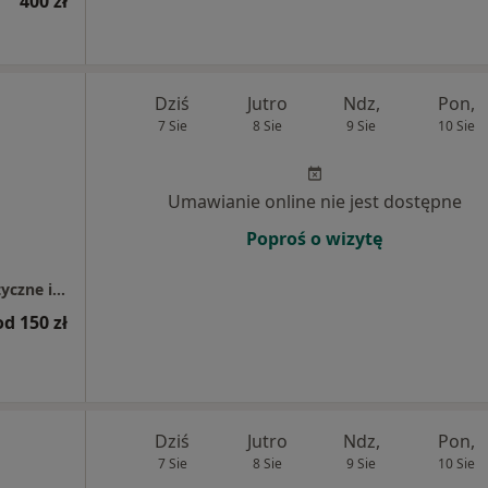
400 zł
Dziś
Jutro
Ndz,
Pon,
7 Sie
8 Sie
9 Sie
10 Sie
Umawianie online nie jest dostępne
Poproś o wizytę
PermaDent Usługi Stomatologiczno - Protetyczne i Implantologiczne
od 150 zł
Dziś
Jutro
Ndz,
Pon,
7 Sie
8 Sie
9 Sie
10 Sie