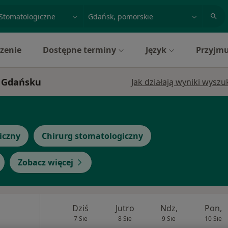
acja, badanie lub nazwisko
miasto lub dzielnica
zenie
Dostępne terminy
Język
Przyjmu
w Gdańsku
Jak działają wyniki wysz
iczny
Chirurg stomatologiczny
Zobacz więcej
Dziś
Jutro
Ndz,
Pon,
7 Sie
8 Sie
9 Sie
10 Sie