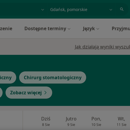
acja, badanie lub nazwisko
miasto lub dzielnica
zenie
Dostępne terminy
Język
Przyjmu
Jak działają wyniki wysz
iczny
Chirurg stomatologiczny
Zobacz więcej
Dziś
Jutro
Pon,
Wt,
8 Sie
9 Sie
10 Sie
11 Sie