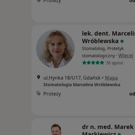
Protezy
od
lek. dent. Marcel
Wróblewska
Stomatolog, Protetyk
·
Więcej
stomatologiczny
76 opinii
ul.Hynka 18/U17, Gdańsk
•
Mapa
Stomatologia Marcelina Wróblewska
Protezy
od
dr n. med. Marek
Markiewicz