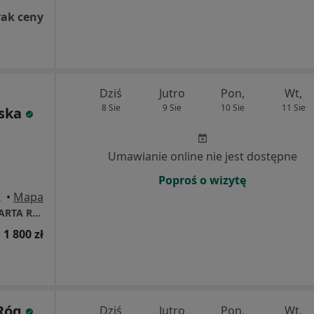
rak ceny
Dziś
Jutro
Pon,
Wt,
8 Sie
9 Sie
10 Sie
11 Sie
ska
Umawianie online nie jest dostępne
Poproś o wizytę
), Gdańsk
•
Mapa
CENTRUM STOMATOLOGICZNE LEK STOM MARTA RADWAŃSKA
 1 800 zł
 Róg
Dziś
Jutro
Pon,
Wt,