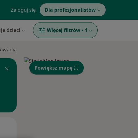
Zaloguj się
Dla profesjonalistów
je dzieci
Więcej filtrów
•
1
ukiwania
Powiększ mapę
Śr,
Czw,
Pt,
12 Sie
13 Sie
14 Sie