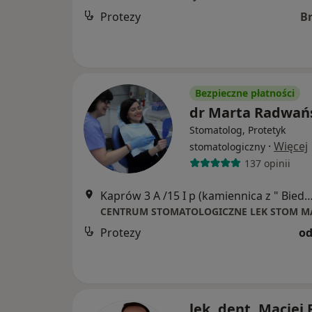
Protezy
B
Bezpieczne płatności
dr Marta Radwań
Stomatolog, Protetyk
·
Więcej
stomatologiczny
137 opinii
Kaprów 3 A /15 I p (kamiennica z " Biedronką"
Protezy
od
lek. dent. Maciej