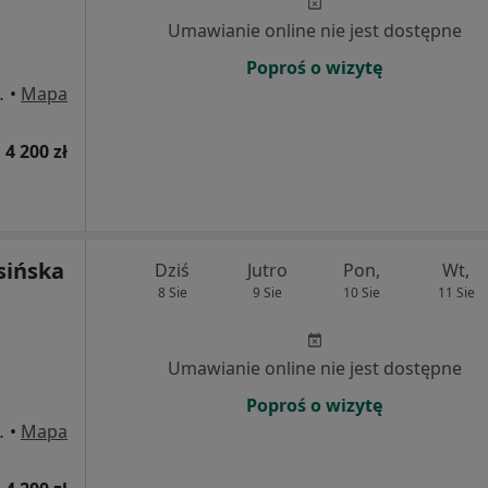
Umawianie online nie jest dostępne
Poproś o wizytę
 - parter, Gdańsk
•
Mapa
 4 200 zł
sińska
Dziś
Jutro
Pon,
Wt,
8 Sie
9 Sie
10 Sie
11 Sie
Umawianie online nie jest dostępne
Poproś o wizytę
 - parter, Gdańsk
•
Mapa