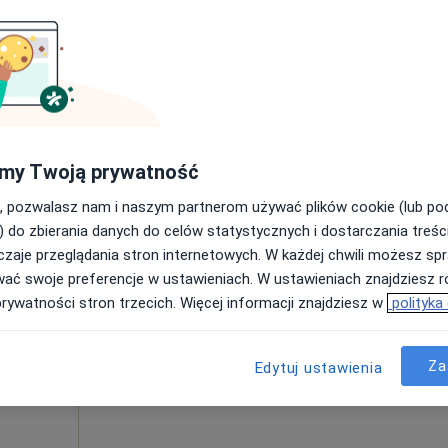
ź
Umawianie online nie jest dostępne
Poproś o wizytę
wa
my Twoją prywatność
2 500 zł
, pozwalasz nam i naszym partnerom używać plików cookie (lub p
) do zbierania danych do celów statystycznych i dostarczania treśc
zaje przeglądania stron internetowych. W każdej chwili możesz spr
ki
Dziś
Jutro
Pon,
Wt,
wać swoje preferencje w ustawieniach. W ustawieniach znajdziesz ró
8 Sie
9 Sie
10 Sie
11 Sie
prywatności stron trzecich. Więcej informacji znajdziesz w
polityka
Umawianie online nie jest dostępne
Za
Edytuj ustawienia
Poproś o wizytę