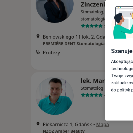
Zinczenko-Lebied
Stomatolog, Protetyk
·
Więcej
stomatologiczny
91 opinii
Beniowskiego 11 lok. 2, Gdańsk
•
Mapa
PREMIÉRE DENT Stomatologia Mikroskopo
Szanuje
Protezy
Akceptując
technologii
Twoje zwyc
lek. Marek Kawec
zaktualizo
·
Więcej
Stomatolog
do polityk 
466 opinii
Piekarnicza 1, Gdańsk
•
Mapa
NZOZ Amber Beauty