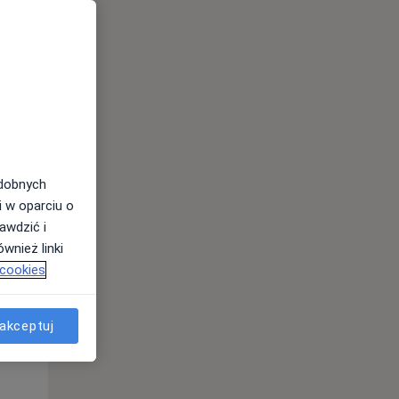
odobnych
i w oparciu o
awdzić i
Śr,
Czw,
Pt,
wnież linki
12 Sie
13 Sie
14 Sie
 cookies
akceptuj