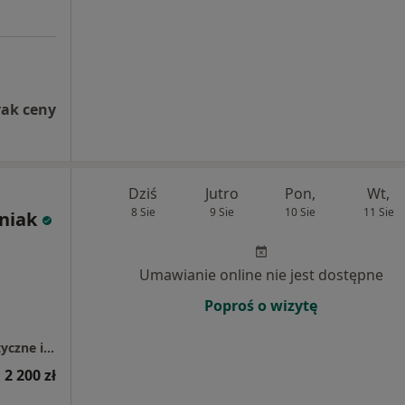
rak ceny
Dziś
Jutro
Pon,
Wt,
8 Sie
9 Sie
10 Sie
11 Sie
eniak
Umawianie online nie jest dostępne
Poproś o wizytę
PermaDent Usługi Stomatologiczno - Protetyczne i Implantologiczne
 2 200 zł