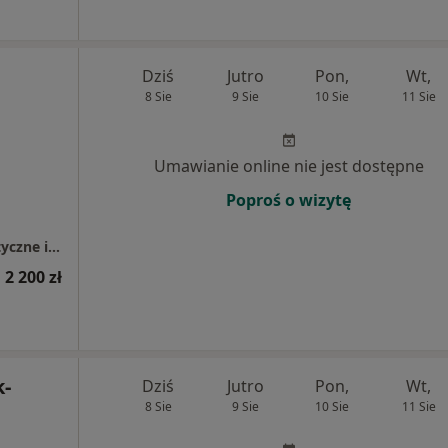
Dziś
Jutro
Pon,
Wt,
8 Sie
9 Sie
10 Sie
11 Sie
Umawianie online nie jest dostępne
Poproś o wizytę
PermaDent Usługi Stomatologiczno - Protetyczne i Implantologiczne
 2 200 zł
k-
Dziś
Jutro
Pon,
Wt,
8 Sie
9 Sie
10 Sie
11 Sie